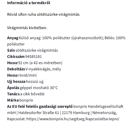
Információ a termékről
Rövid sifon ruha sötétszürke-virágmintás
Virágmintás kivitelben.
Anyag
Külső anyag: 100% poliészter (újrahasznosított); Bélés: 100%
poliészter
Szín
sötétszürke virágmintás
Cikkszám
94585181
Hossz
92 cm (a 42-es méretben)
Dekoltázs
V-nyakkivágás, mély
Hossz
rövid/mini
Ujj hossza
hosszú ujj
Ápolás
géppel mosható 30°C
Tanács
a cikk bővebb
Márka
bonprix
Az EU felé felelős gazdasági szereplő
bonprix Handelsgesellschaft
mbH | Haldesdorfer Straße 61 | 22179 Hamburg | Németország,
Kapcsolat: https://www.bonprix.hu/segitseg/kapcsolatba-lepni/