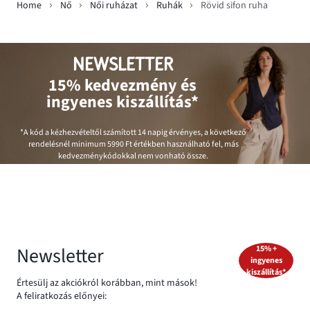
Home
Nő
Női ruházat
Ruhák
Rövid sifon ruha
NEWSLETTER
15% kedvezmény és
ingyenes kiszállítás*
*A kód a kézhezvételtől számított 14 napig érvényes, a következő
rendelésnél minimum
5990 Ft
értékben használható fel, más
kedvezménykódokkal nem vonható össze.
Newsletter
15% +
ingyenes
kiszállítás*
Értesülj az akciókról korábban, mint mások!
A feliratkozás előnyei: