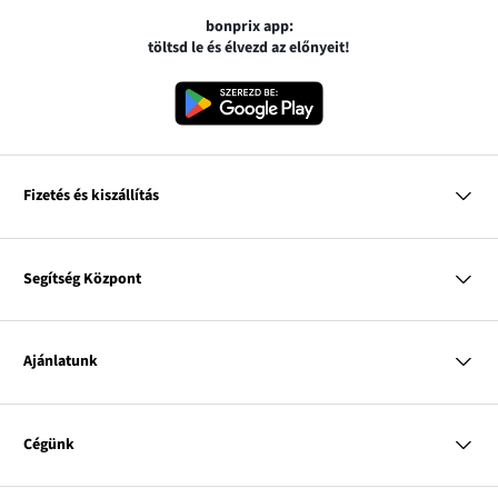
bonprix app:
töltsd le és élvezd az előnyeit!
Fizetés és kiszállítás
MasterCard
VISA
Segítség Központ
Google pay
Apple pay
Kérdések és válaszok
Magyar Posta
Kiszállítás és fizetési módok
Ajánlatunk
Visszáruzás és panaszok
Utánvétes fizetés
Mérettáblázatok
Nő
Bonprix Klub
Férfi
Online katalógus
Cégünk
Gyermek
Influencers
Lakás
Kapcsolat
A
Rólunk