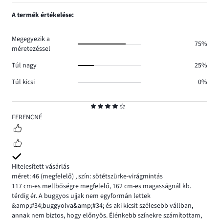
1,
0.
száma
szavazatok
A termék értékelése:
0.
száma
0.
Megegyezik a
75%
méretezéssel
Túl nagy
25%
Túl kicsi
0%
Osztályzat
4
FERENCNÉ
Hitelesített vásárlás
méret: 46
(megfelelő)
,
szín: sötétszürke-virágmintás
117 cm-es mellbőségre megfelelő, 162 cm-es magasságnál kb.
térdig ér. A buggyos ujjak nem egyformán lettek
&amp;#34;buggyolva&amp;#34; és aki kicsit szélesebb vállban,
annak nem biztos, hogy előnyös. Élénkebb színekre számítottam,