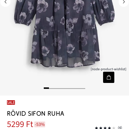
[node-product-wishlist]
SALE
RÖVID SIFON RUHA
5299 Ft
-53%
(4)