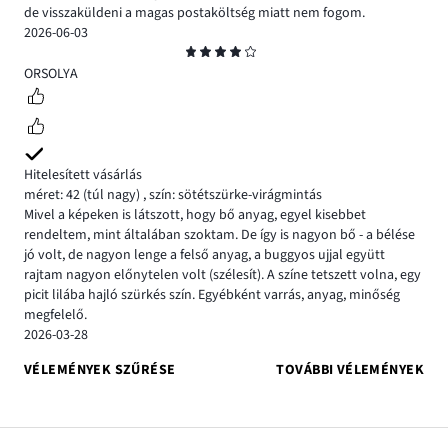
de visszaküldeni a magas postaköltség miatt nem fogom.
2026-06-03
Osztályzat
4
ORSOLYA
Hitelesített vásárlás
méret: 42
(túl nagy)
,
szín: sötétszürke-virágmintás
Mivel a képeken is látszott, hogy bő anyag, egyel kisebbet
rendeltem, mint általában szoktam. De így is nagyon bő - a bélése
jó volt, de nagyon lenge a felső anyag, a buggyos ujjal együtt
rajtam nagyon előnytelen volt (szélesít). A színe tetszett volna, egy
picit lilába hajló szürkés szín. Egyébként varrás, anyag, minőség
megfelelő.
2026-03-28
VÉLEMÉNYEK SZŰRÉSE
TOVÁBBI VÉLEMÉNYEK