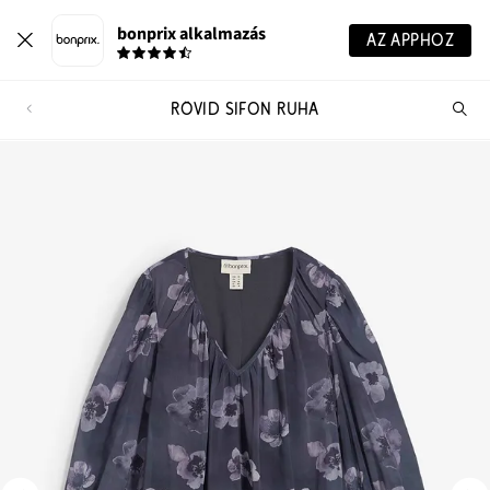
bonprix alkalmazás
AZ APPHOZ
RÖVID SIFON RUHA
Te
ker