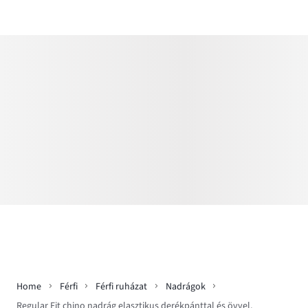
Home
Férfi
Férfi ruházat
Nadrágok
Regular Fit chino nadrág elasztikus derékpánttal és övvel,