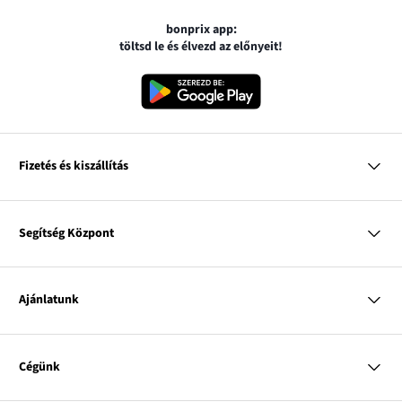
bonprix app:
töltsd le és élvezd az előnyeit!
Fizetés és kiszállítás
MasterCard
VISA
Segítség Központ
Google pay
Apple pay
Kérdések és válaszok
Magyar Posta
Kiszállítás és fizetési módok
Ajánlatunk
Visszáruzás és panaszok
Utánvétes fizetés
Mérettáblázatok
Nő
Bonprix Klub
Férfi
Online katalógus
Cégünk
Gyermek
Influencers
Lakás
Kapcsolat