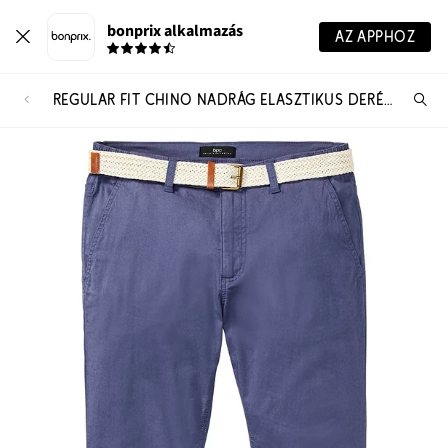
bonprix alkalmazás
AZ APPHOZ
REGULAR FIT CHINO NADRÁG ELASZTIKUS DERÉKPÁNTTAL ÉS ÖVVEL, STRAIGHT
Te
ker