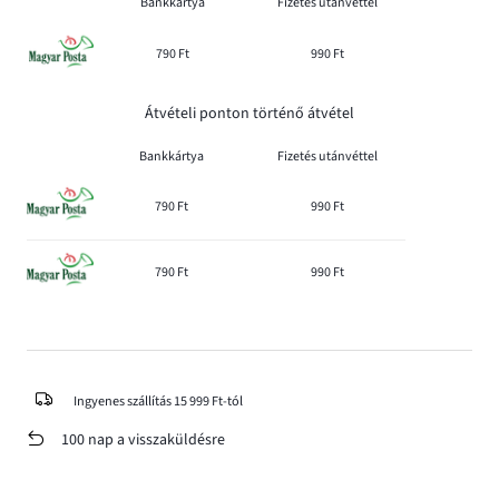
Bankkártya
Fizetés utánvéttel
790 Ft
990 Ft
Átvételi ponton történő átvétel
Bankkártya
Fizetés utánvéttel
790 Ft
990 Ft
790 Ft
990 Ft
Ingyenes szállítás 15 999 Ft-tól
100 nap a visszaküldésre