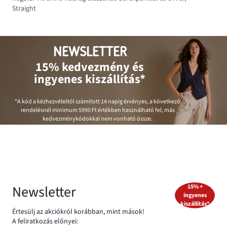
Straight
NEWSLETTER
15% kedvezmény és
ingyenes kiszállítás*
*A kód a kézhezvételtől számított 14 napig érvényes, a következő
rendelésnél minimum
5990 Ft
értékben használható fel, más
kedvezménykódokkal nem vonható össze.
Newsletter
15% +
ingyenes
kiszállítás*
Értesülj az akciókról korábban, mint mások!
A feliratkozás előnyei: