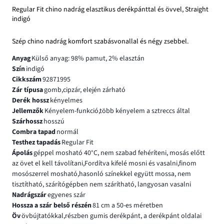
Regular Fit chino nadrág elasztikus derékpánttal és övvel, Straight
indigó
Szép chino nadrág komfort szabásvonallal és négy zsebbel.
Anyag
Külső anyag: 98% pamut, 2% elasztán
Szín
indigó
Cikkszám
92871995
Zár típusa
gomb,cipzár, elején zárható
Derék hossz
kényelmes
Jellemzők
Kényelem-funkció,több kényelem a sztreccs által
Szárhossz
hosszú
Combra tapad
normál
Testhez tapadás
Regular Fit
Ápolás
géppel mosható 40°C, nem szabad fehéríteni, mosás előtt
az övet el kell távolítani,Fordítva kifelé mosni és vasalni,finom
mosószerrel mosható,hasonló színekkel együtt mossa, nem
tisztítható, szárítógépben nem szárítható, langyosan vasalni
Nadrágszár
egyenes szár
Hossza a szár belső részén
81 cm a 50-es méretben
Öv
övbújtatókkal,részben gumis derékpánt, a derékpánt oldalai