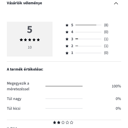
Vásárlók véleménye
5
5
(8)
Osztályzat
4
(0)
5,
Osztályzat
szavazatok
3
(1)
Átlagos
4,
Osztályzat
száma
értékelés
szavazatok
2
(1)
3,
10
Osztályzat
8.
5
száma
szavazatok
1
(0)
2,
Osztályzat
0.
száma
szavazatok
1,
1.
száma
szavazatok
A termék értékelése:
1.
száma
0.
Megegyezik a
100%
méretezéssel
Túl nagy
0%
Túl kicsi
0%
Osztályzat