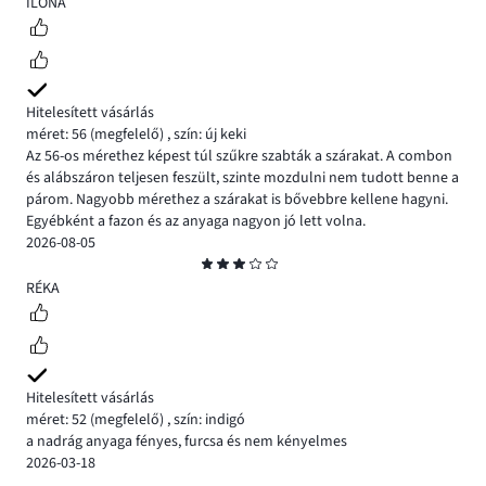
2
ILONA
Hitelesített vásárlás
méret: 56
(megfelelő)
,
szín: új keki
Az 56-os mérethez képest túl szűkre szabták a szárakat. A combon
és alábszáron teljesen feszült, szinte mozdulni nem tudott benne a
párom. Nagyobb mérethez a szárakat is bővebbre kellene hagyni.
Egyébként a fazon és az anyaga nagyon jó lett volna.
2026-08-05
Osztályzat
3
RÉKA
Hitelesített vásárlás
méret: 52
(megfelelő)
,
szín: indigó
a nadrág anyaga fényes, furcsa és nem kényelmes
2026-03-18