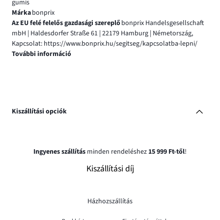
gumis
Márka
bonprix
Az EU felé felelős gazdasági szereplő
bonprix Handelsgesellschaft
mbH | Haldesdorfer Straße 61 | 22179 Hamburg | Németország,
Kapcsolat: https://www.bonprix.hu/segitseg/kapcsolatba-lepni/
További információ
Kiszállítási opciók
Ingyenes szállítás
minden rendeléshez
15 999 Ft-től
!
Kiszállítási díj
Házhozszállítás