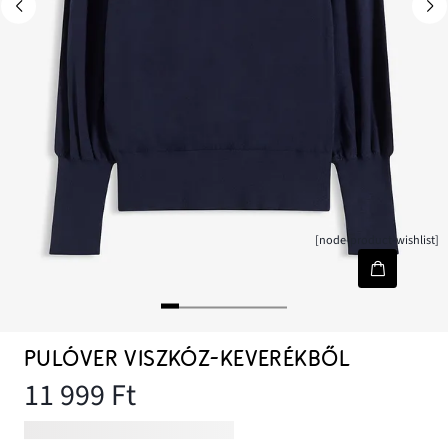
[node-product-wishlist]
PULÓVER VISZKÓZ-KEVERÉKBŐL
11 999 Ft