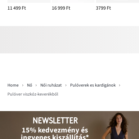
11 499 Ft
16 999 Ft
3799 Ft
Home
Nő
Női ruházat
Pulóverek es kardigánok
Pulóver viszkóz-keverékből
NEWSLETTER
15% kedvezmény és
ingyenes kiszállítás*