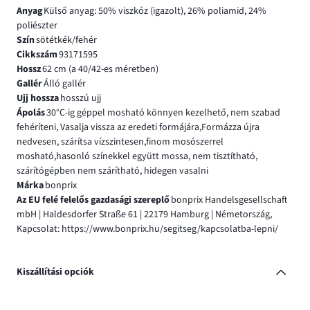
Anyag
Külső anyag: 50% viszkóz (igazolt), 26% poliamid, 24%
poliészter
Szín
sötétkék/fehér
Cikkszám
93171595
Hossz
62 cm (a 40/42-es méretben)
Gallér
Álló gallér
Ujj hossza
hosszú ujj
Ápolás
30°C-ig géppel mosható könnyen kezelhető, nem szabad
fehéríteni, Vasalja vissza az eredeti formájára,Formázza újra
nedvesen, szárítsa vízszintesen,finom mosószerrel
mosható,hasonló színekkel együtt mossa, nem tisztítható,
szárítógépben nem szárítható, hidegen vasalni
Márka
bonprix
Az EU felé felelős gazdasági szereplő
bonprix Handelsgesellschaft
mbH | Haldesdorfer Straße 61 | 22179 Hamburg | Németország,
Kapcsolat: https://www.bonprix.hu/segitseg/kapcsolatba-lepni/
Kiszállítási opciók