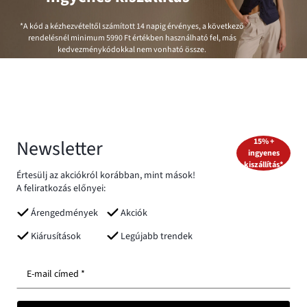
*A kód a kézhezvételtől számított 14 napig érvényes, a következő
rendelésnél minimum
5990 Ft
értékben használható fel, más
kedvezménykódokkal nem vonható össze.
Newsletter
15% +
ingyenes
kiszállítás*
Értesülj az akciókról korábban, mint mások!
A feliratkozás előnyei:
Árengedmények
Akciók
Kiárusítások
Legújabb trendek
E-mail címed *