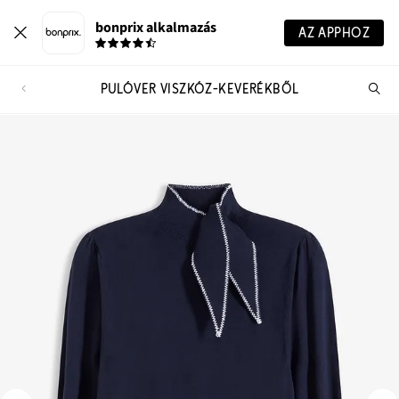
bonprix alkalmazás
AZ APPHOZ
PULÓVER VISZKÓZ-KEVERÉKBŐL
Te
ker