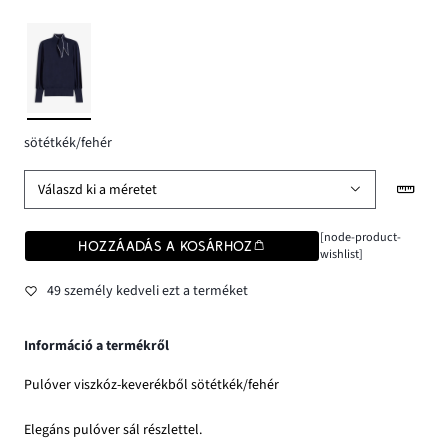
sötétkék/fehér
Válaszd ki a méretet
[node-product-
HOZZÁADÁS A KOSÁRHOZ
wishlist]
49 személy kedveli ezt a terméket
Információ a termékről
Pulóver viszkóz-keverékből sötétkék/fehér
Elegáns pulóver sál részlettel.