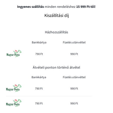
Ingyenes szállítás
minden rendeléshez
15 999 Ft-től
!
Kiszállítási díj
Házhozszállítás
Bankkártya
Fizetés utánvéttel
790 Ft
990 Ft
Átvételi ponton történő átvétel
Bankkártya
Fizetés utánvéttel
790 Ft
990 Ft
790 Ft
990 Ft