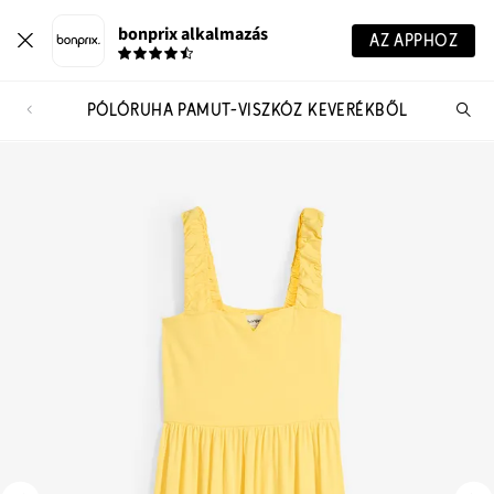
bonprix alkalmazás
AZ APPHOZ
PÓLÓRUHA PAMUT-VISZKÓZ KEVERÉKBŐL
Te
ker