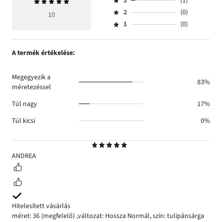
szavazatok
3
(1)
Átlagos
4,
Osztályzat
száma
értékelés
szavazatok
2
(0)
3,
10
Osztályzat
7.
5
száma
szavazatok
1
(0)
2,
Osztályzat
2.
száma
szavazatok
1,
1.
száma
szavazatok
A termék értékelése:
0.
száma
0.
Megegyezik a
83%
méretezéssel
Túl nagy
17%
Túl kicsi
0%
Osztályzat
5
ANDREA
Hitelesített vásárlás
méret: 36
(megfelelő)
,
változat: Hossza Normál,
szín: tulipánsárga