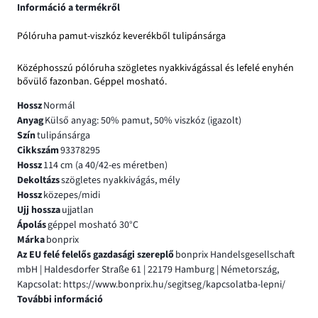
Információ a termékről
Pólóruha pamut-viszkóz keverékből tulipánsárga
Középhosszú pólóruha szögletes nyakkivágással és lefelé enyhén
bővülő fazonban. Géppel mosható.
Hossz
Normál
Anyag
Külső anyag: 50% pamut, 50% viszkóz (igazolt)
Szín
tulipánsárga
Cikkszám
93378295
Hossz
114 cm (a 40/42-es méretben)
Dekoltázs
szögletes nyakkivágás, mély
Hossz
közepes/midi
Ujj hossza
ujjatlan
Ápolás
géppel mosható 30°C
Márka
bonprix
Az EU felé felelős gazdasági szereplő
bonprix Handelsgesellschaft
mbH | Haldesdorfer Straße 61 | 22179 Hamburg | Németország,
Kapcsolat: https://www.bonprix.hu/segitseg/kapcsolatba-lepni/
További információ