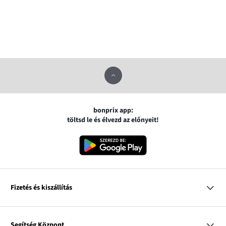
bonprix app:
töltsd le és élvezd az előnyeit!
Fizetés és kiszállítás
MasterCard
VISA
Segítség Központ