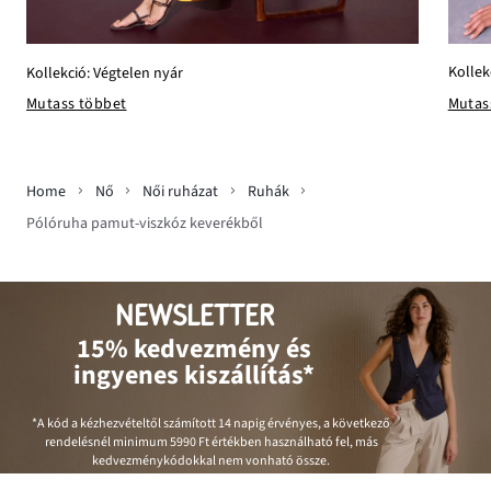
Kollek
Kollekció: Végtelen nyár
Mutas
Mutass többet
Home
Nő
Női ruházat
Ruhák
Pólóruha pamut-viszkóz keverékből
NEWSLETTER
15% kedvezmény és
ingyenes kiszállítás*
*A kód a kézhezvételtől számított 14 napig érvényes, a következő
rendelésnél minimum
5990 Ft
értékben használható fel, más
kedvezménykódokkal nem vonható össze.