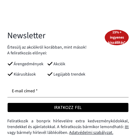
Newsletter
15% +
ingyenes
kiszállítás*
Értesülj az akciókról korábban, mint mások!
A feliratkozás előnyei:
Árengedmények
Akciók
Kiárusítások
Legújabb trendek
E-mail címed *
IRATKOZZ FEL
Feliratkozik a bonprix hírlevelére extra kedvezménykódokkal,
trendekkel és ajánlatokkal. A feliratkozás bármikor lemondható:
itt
vagy bármely hírlevél láblécében.
Adatvédelmi szabályzat.