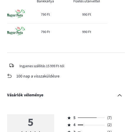
Bankkártya
Fizetés utánvéttel
790 Ft
990 Ft
790 Ft
990 Ft
Ingyenes szállítás 15 999 Ft-tól
100 nap a visszaküldésre
Vásárlók véleménye
5
5
(7)
Osztályzat
4
(2)
5,
Osztályzat