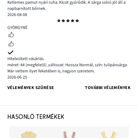
Kellemes pamut nyári ruha. Kicsit gyűrődik. A sárga színű jól áll a
napbarnított bőrnek.
2026-08-08
Osztályzat
5
GYÖRGYNÉ
Hitelesített vásárlás
méret: 44
(megfelelő)
,
változat: Hossza Normál,
szín: tulipánsárga
Már vettem ilyet feketében is, nagyon szeretem.
2026-06-25
VÉLEMÉNYEK SZŰRÉSE
TOVÁBBI VÉLEMÉNYEK
HASONLÓ TERMÉKEK