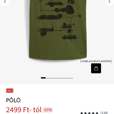
[node-product-wishlist]
SALE
PÓLÓ
2499 Ft
- tól
-37%
(118)