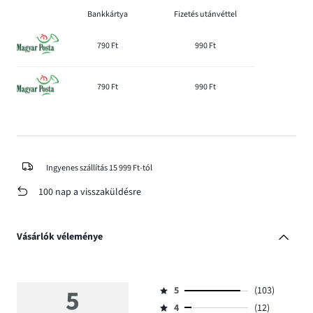
Bankkártya
Fizetés utánvéttel
790 Ft
990 Ft
790 Ft
990 Ft
Ingyenes szállítás 15 999 Ft-tól
100 nap a visszaküldésre
Vásárlók véleménye
5
5
(103)
Osztályzat
4
(12)
5,