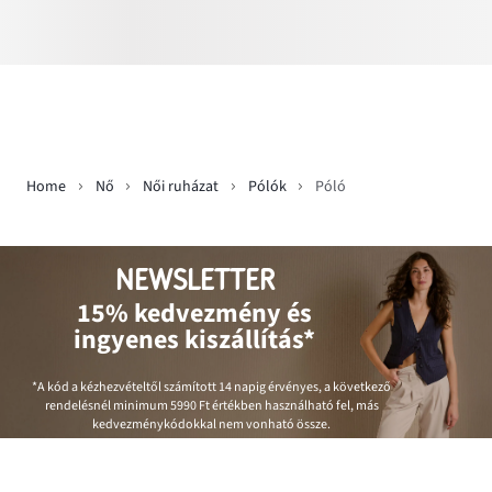
Home
Nő
Női ruházat
Pólók
Póló
NEWSLETTER
15% kedvezmény és
ingyenes kiszállítás*
*A kód a kézhezvételtől számított 14 napig érvényes, a következő
rendelésnél minimum
5990 Ft
értékben használható fel, más
kedvezménykódokkal nem vonható össze.