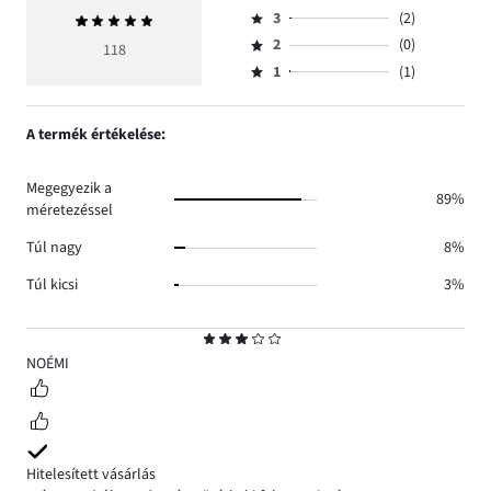
Osztályzat
szavazatok
3
(2)
Átlagos
4,
Osztályzat
száma
értékelés
szavazatok
2
(0)
3,
118
Osztályzat
103.
5
száma
szavazatok
1
(1)
2,
Osztályzat
12.
száma
szavazatok
1,
2.
száma
szavazatok
A termék értékelése:
0.
száma
1.
Megegyezik a
89%
méretezéssel
Túl nagy
8%
Túl kicsi
3%
Osztályzat
3
NOÉMI
Hitelesített vásárlás