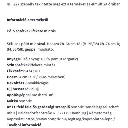
227 személy tekintette meg ezt a terméket az elmúlt 24 órában
Információ a termékről
Póló sötétkeki-fekete mintás
Stílusos póló mintával. Hossza kb. 64 cm-től (M. 36/38) kb. 74 cm-ig
(M. 56/58), géppel mosható.
Anyag
Külső anyag: 100% pamut (organic)
Szín
sötétkeki/fekete mintás
Cikkszám
94743181
Hossz
64 cm (a 36/38-as méretben)
Dekoltázs
V-nyakkivágás
Ujj hossza
rövid ujj
Ápolás
géppel mosható 30°C
Márka
bonprix
Az EU felé felelős gazdasági szereplő
bonprix Handelsgesellschaft
mbH | Haldesdorfer Straße 61 | 22179 Hamburg | Németország,
Kapcsolat: https://www.bonprix.hu/segitseg/kapcsolatba-lepni/
További információ