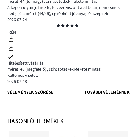
méret: 44
(túl nagy)
,
szín: sötétkeki-fekete mintás
A képen olyan jól néz ki, felvéve viszont alaktalan, nem csinos,
pedig jó a méret (44/46), egyébként jó anyag és szép szín.
2026-07-24
Osztályzat
5
IRÉN
Hitelesített vásárlás
méret: 48
(megfelelő)
,
szín: sötétkeki-fekete mintás
Kellemes viselet.
2026-07-18
VÉLEMÉNYEK SZŰRÉSE
TOVÁBBI VÉLEMÉNYEK
HASONLÓ TERMÉKEK