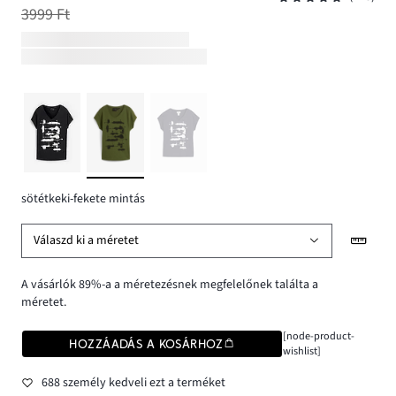
3999 Ft
sötétkeki-fekete mintás
Válaszd ki a méretet
A vásárlók 89%-a a méretezésnek megfelelőnek találta a
méretet.
[node-product-
HOZZÁADÁS A KOSÁRHOZ
wishlist]
688 személy kedveli ezt a terméket