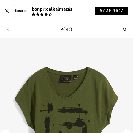
bonprix alkalmazás
AZ APPHOZ
PÓLÓ
Te
ker