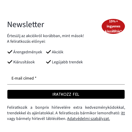
Newsletter
15% +
ingyenes
kiszállítás*
Értesülj az akciókról korábban, mint mások!
A feliratkozás előnyei:
Árengedmények
Akciók
Kiárusítások
Legújabb trendek
E-mail címed *
IRATKOZZ FEL
Feliratkozik a bonprix hírlevelére extra kedvezménykódokkal,
trendekkel és ajánlatokkal. A feliratkozás bármikor lemondható:
itt
vagy bármely hírlevél láblécében.
Adatvédelmi szabályzat.