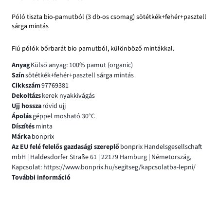
Póló tiszta bio-pamutból (3 db-os csomag) sötétkék+fehér+pasztell
sárga mintás
Fiú pólók bőrbarát bio pamutból, különböző mintákkal.
Anyag
Külső anyag: 100% pamut (organic)
Szín
sötétkék+fehér+pasztell sárga mintás
Cikkszám
97769381
Dekoltázs
kerek nyakkivágás
Ujj hossza
rövid ujj
Ápolás
géppel mosható 30°C
Díszítés
minta
Márka
bonprix
Az EU felé felelős gazdasági szereplő
bonprix Handelsgesellschaft
mbH | Haldesdorfer Straße 61 | 22179 Hamburg | Németország,
Kapcsolat: https://www.bonprix.hu/segitseg/kapcsolatba-lepni/
További információ