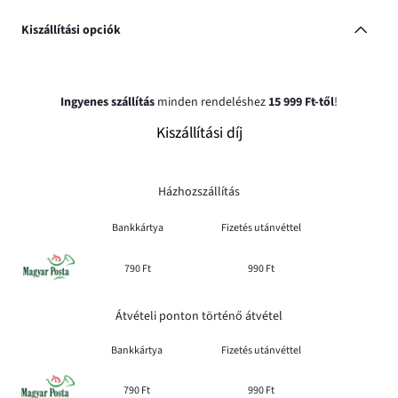
Kiszállítási opciók
Ingyenes szállítás
minden rendeléshez
15 999 Ft-től
!
Kiszállítási díj
Házhozszállítás
Bankkártya
Fizetés utánvéttel
790 Ft
990 Ft
Átvételi ponton történő átvétel
Bankkártya
Fizetés utánvéttel
790 Ft
990 Ft