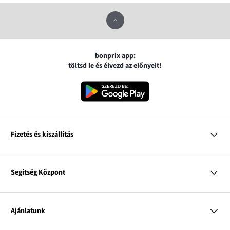
bonprix app:
töltsd le és élvezd az előnyeit!
Fizetés és kiszállítás
MasterCard
VISA
Segítség Központ
Google pay
Apple pay
Kérdések és válaszok
Magyar Posta
Kiszállítás és fizetési módok
Ajánlatunk
Visszáruzás és panaszok
Utánvétes fizetés
Mérettáblázatok