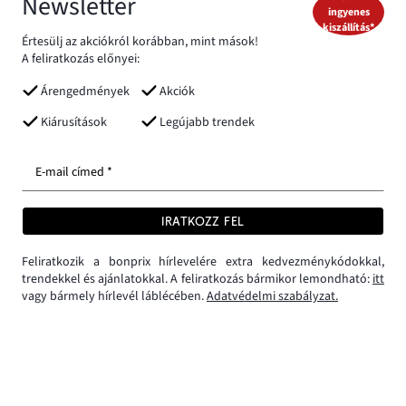
Newsletter
ingyenes
kiszállítás*
Értesülj az akciókról korábban, mint mások!
A feliratkozás előnyei:
Árengedmények
Akciók
Kiárusítások
Legújabb trendek
E-mail címed *
IRATKOZZ FEL
Feliratkozik a bonprix hírlevelére extra kedvezménykódokkal,
trendekkel és ajánlatokkal. A feliratkozás bármikor lemondható:
itt
vagy bármely hírlevél láblécében.
Adatvédelmi szabályzat.