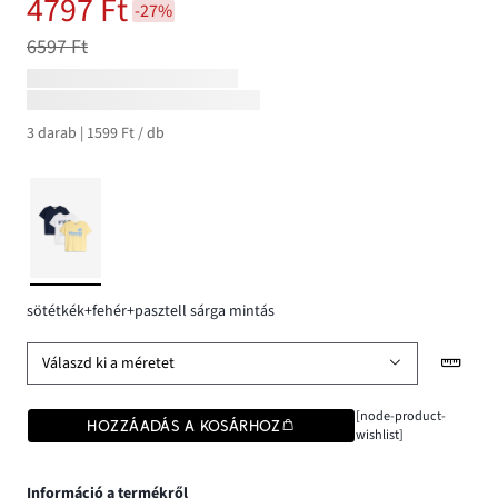
4797 Ft
-27%
6597 Ft
3 darab | 1599 Ft / db
sötétkék+fehér+pasztell sárga mintás
Válaszd ki a méretet
[node-product-
HOZZÁADÁS A KOSÁRHOZ
wishlist]
Információ a termékről