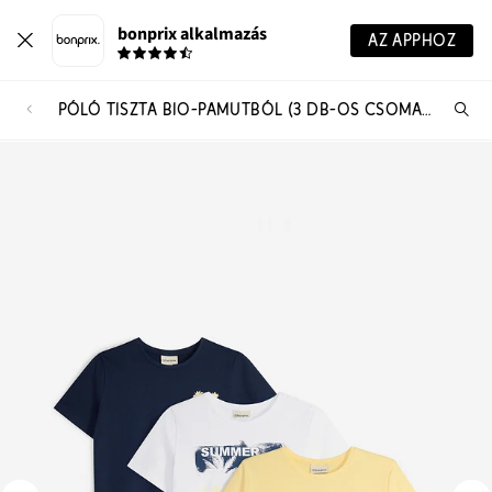
bonprix alkalmazás
AZ APPHOZ
PÓLÓ TISZTA BIO-PAMUTBÓL (3 DB-OS CSOMAG)
Te
ker