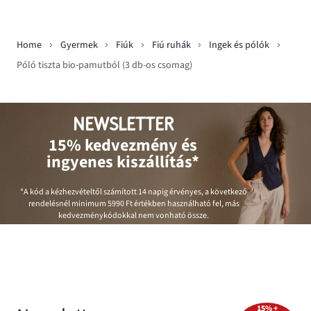
Home
Gyermek
Fiúk
Fiú ruhák
Ingek és pólók
Póló tiszta bio-pamutból (3 db-os csomag)
NEWSLETTER
15% kedvezmény és
ingyenes kiszállítás*
*A kód a kézhezvételtől számított 14 napig érvényes, a következő
rendelésnél minimum
5990 Ft
értékben használható fel, más
kedvezménykódokkal nem vonható össze.
15% +