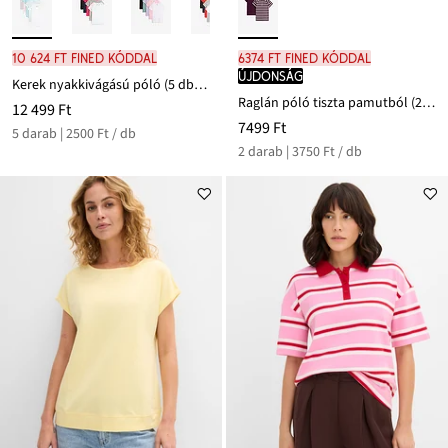
10 624 Ft FINED kóddal
6374 Ft FINED kóddal
újdonság
Kerek nyakkivágású póló (5 db-os csomag)
Raglán póló tiszta pamutból (2 db-os csomag)
12 499 Ft
7499 Ft
5 darab | 2500 Ft / db
2 darab | 3750 Ft / db