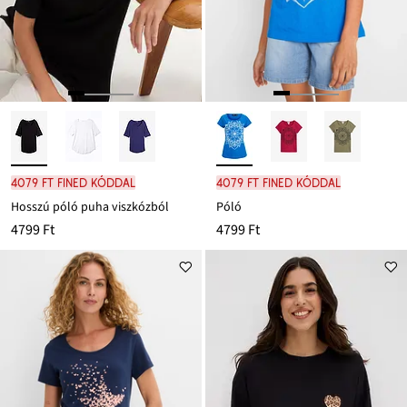
4079 Ft FINED kóddal
4079 Ft FINED kóddal
Hosszú póló puha viszkózból
Póló
4799 Ft
4799 Ft