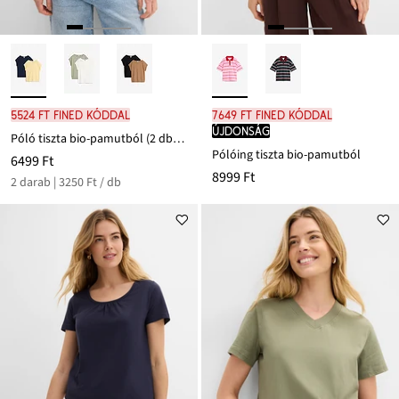
5524 Ft FINED kóddal
7649 Ft FINED kóddal
újdonság
Póló tiszta bio-pamutból (2 db-os csomag)
Pólóing tiszta bio-pamutból
6499 Ft
8999 Ft
2 darab | 3250 Ft / db