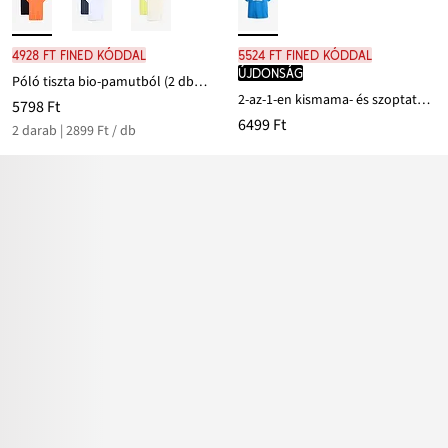
4928 Ft FINED kóddal
5524 Ft FINED kóddal
újdonság
Póló tiszta bio-pamutból (2 db-os csomag)
2-az-1-en kismama- és szoptatós póló bio-pamutból
5798 Ft
6499 Ft
2 darab | 2899 Ft / db