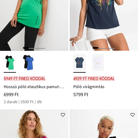
5949 Ft FINED kóddal
4929 Ft FINED kóddal
Hosszú póló elasztikus pamut-keverékből (2 db-os csomag)
Póló virágmintás
6999 Ft
5799 Ft
2 darab | 3500 Ft / db