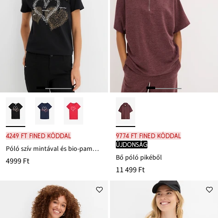
4249 Ft FINED kóddal
9774 Ft FINED kóddal
újdonság
Póló szív mintával és bio-pamutból
Bő póló pikéből
4999 Ft
11 499 Ft