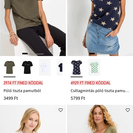
2974 Ft FINED kóddal
4929 Ft FINED kóddal
Póló tiszta pamutból
Csillagmintás póló tiszta pamutból
3499 Ft
5799 Ft