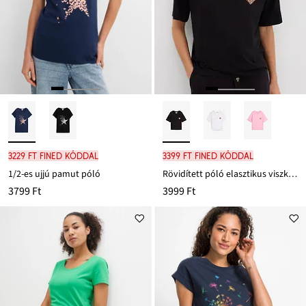
3229 Ft FINED kóddal
3399 Ft FINED kóddal
1/2-es ujjú pamut póló
Rövidített póló elasztikus viszkóz-keverékből
3799 Ft
3999 Ft