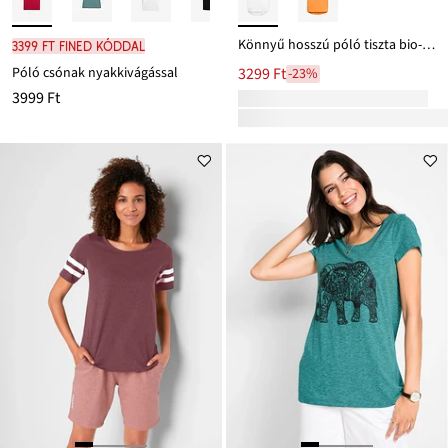
Könnyű hosszú póló tiszta bio-pamutból
3399 Ft FINED kóddal
Póló csónak nyakkivágással
3299 Ft
-23%
3999 Ft