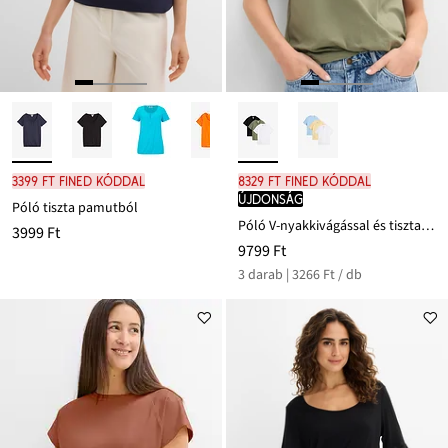
3399 Ft FINED kóddal
8329 Ft FINED kóddal
újdonság
Póló tiszta pamutból
Póló V-nyakkivágással és tiszta bio-pamutból (2 db-os csomag)
3999 Ft
9799 Ft
3 darab | 3266 Ft / db