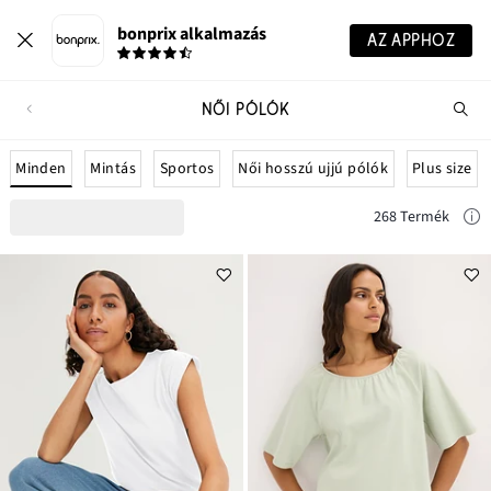
bonprix alkalmazás
AZ APPHOZ
NŐI PÓLÓK
Te
ker
Minden
Mintás
Sportos
Női hosszú ujjú pólók
Plus size
268 Termék