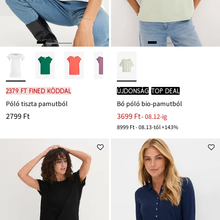
2379 Ft FINED kóddal
újdonság
TOP DEAL
Póló tiszta pamutból
Bő póló bio-pamutból
2799 Ft
3699 Ft
- 08.12-ig
8999 Ft - 08.13-től +143%