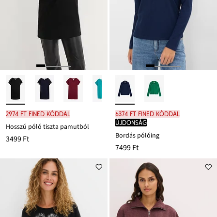
2974 Ft FINED kóddal
6374 Ft FINED kóddal
újdonság
Hosszú póló tiszta pamutból
Bordás pólóing
3499 Ft
7499 Ft