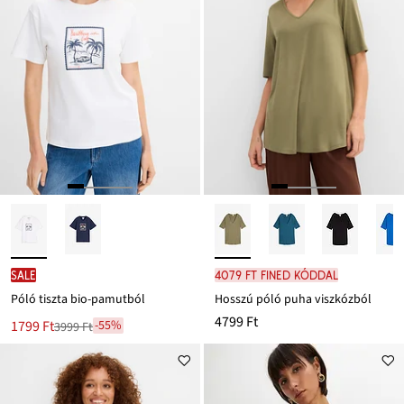
SALE
4079 Ft FINED kóddal
Póló tiszta bio-pamutból
Hosszú póló puha viszkózból
4799 Ft
Új
1799 Ft
-55%
3999 Ft
Leárazva
ár
3999 Ft
Ft-
ról