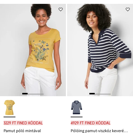
3229 Ft FINED kóddal
4929 Ft FINED kóddal
Pamut póló mintával
Pólóing pamut-viszkóz keverékből