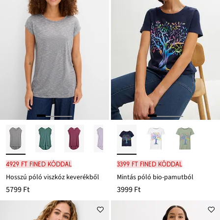
4929 Ft FINED kóddal
3399 Ft FINED kóddal
Hosszú póló viszkóz keverékből
Mintás póló bio-pamutból
5799 Ft
3999 Ft