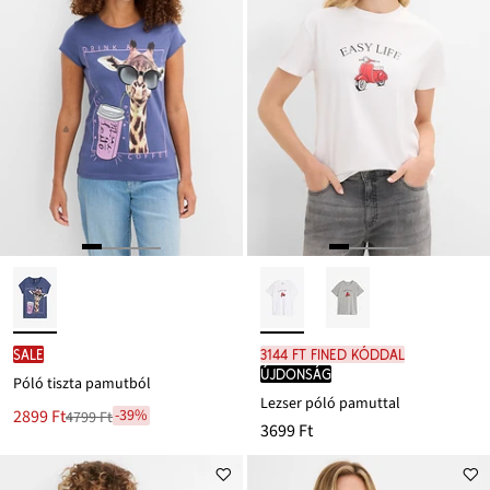
SALE
3144 Ft FINED kóddal
újdonság
Póló tiszta pamutból
Lezser póló pamuttal
Új
2899 Ft
-39%
4799 Ft
Leárazva
3699 Ft
ár
4799 Ft
Ft-
ról