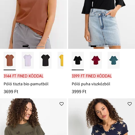
3144 Ft FINED kóddal
3399 Ft FINED kóddal
Póló tiszta bio-pamutból
Póló puha viszkózból
3699 Ft
3999 Ft