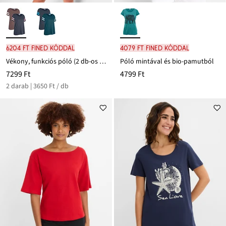
6204 Ft FINED kóddal
4079 Ft FINED kóddal
Vékony, funkciós póló (2 db-os csomag)
Póló mintával és bio-pamutból
7299 Ft
4799 Ft
2 darab | 3650 Ft / db