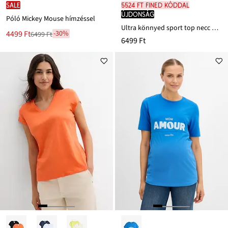
SALE
5524 Ft FINED kóddal
újdonság
Póló Mickey Mouse hímzéssel
Ultra könnyed sport top necc betéttel, gyorsan szárad
Új
4499 Ft
-30%
6499 Ft
Leárazva
6499 Ft
ár
6499 Ft
Ft-
ról