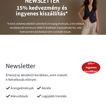
NEWSLETTER
15% kedvezmény és
ingyenes kiszállítás*
*A kód a kézhezvételtől számított 14 napig érvényes, a következő
rendelésnél minimum
5990 Ft
értékben használható fel, más
kedvezménykódokkal nem vonható össze.
Newsletter
15% +
ingyenes
kiszállítás*
Értesülj az akciókról korábban, mint mások!
A feliratkozás előnyei:
Árengedmények
Akciók
Kiárusítások
Legújabb trendek