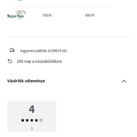
790 Ft
990 Ft
Ingyenes szállítás 15 999 Ft-tól
100 nap a visszaküldésre
Vásárlók véleménye
4
Átlagos
értékelés
1
4