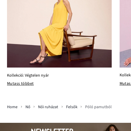
Kollek
Kollekció: Végtelen nyár
Mutas
Mutass többet
Home
Nő
Női ruházat
Felsők
Póló pamutból