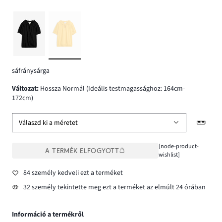
sáfránysárga
változat
:
Hossza Normál (Ideális testmagassághoz: 164cm-
172cm)
Válaszd ki a méretet
[node-product-
A TERMÉK ELFOGYOTT
wishlist]
84 személy kedveli ezt a terméket
32 személy tekintette meg ezt a terméket az elmúlt 24 órában
Információ a termékről