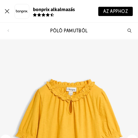
bonprix alkalmazás
AZ APPHOZ
PÓLÓ PAMUTBÓL
Te
ker