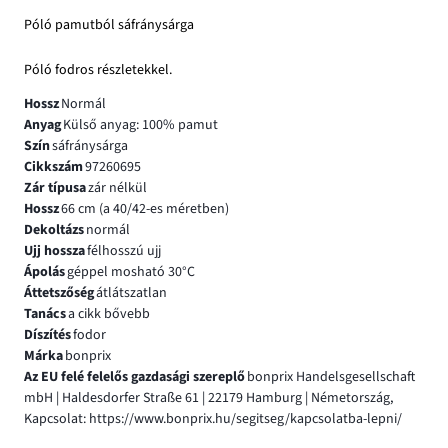
Póló pamutból sáfránysárga
Póló fodros részletekkel.
Hossz
Normál
Anyag
Külső anyag: 100% pamut
Szín
sáfránysárga
Cikkszám
97260695
Zár típusa
zár nélkül
Hossz
66 cm (a 40/42-es méretben)
Dekoltázs
normál
Ujj hossza
félhosszú ujj
Ápolás
géppel mosható 30°C
Áttetszőség
átlátszatlan
Tanács
a cikk bővebb
Díszítés
fodor
Márka
bonprix
Az EU felé felelős gazdasági szereplő
bonprix Handelsgesellschaft
mbH | Haldesdorfer Straße 61 | 22179 Hamburg | Németország,
Kapcsolat: https://www.bonprix.hu/segitseg/kapcsolatba-lepni/