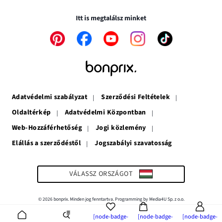
ablakban
meg
nyílik
nyílik
meg
Itt is megtalálsz minket
meg
A
A
A
A
A
link
link
link
link
link
új
új
új
új
új
ablakban
ablakban
ablakban
ablakban
ablakban
nyílik
nyílik
nyílik
nyílik
nyílik
meg
meg
meg
meg
meg
Adatvédelmi szabályzat
Szerződési Feltételek
Oldaltérkép
Adatvédelmi Központban
Web-Hozzáférhetőség
Jogi közlemény
Elállás a szerződéstől
Jogszabályi szavatosság
A
link
új
ablakban
VÁLASSZ ORSZÁGOT
nyílik
meg
© 2026 bonprix. Minden jog fenntartva. Programming by Media4U Sp. z o.o.
[node-badge-
[node-badge-
[node-badge-