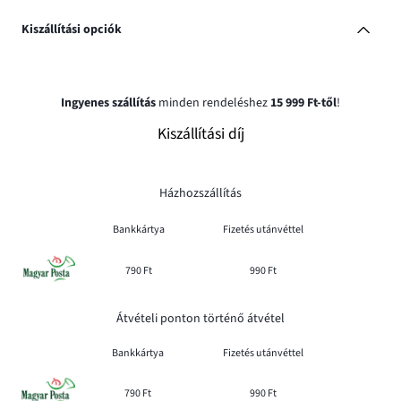
Kiszállítási opciók
Ingyenes szállítás
minden rendeléshez
15 999 Ft-től
!
Kiszállítási díj
Házhozszállítás
Bankkártya
Fizetés utánvéttel
790 Ft
990 Ft
Átvételi ponton történő átvétel
Bankkártya
Fizetés utánvéttel
790 Ft
990 Ft