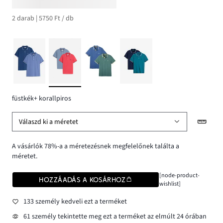
2 darab | 5750 Ft / db
füstkék+ korallpiros
Válaszd ki a méretet
A vásárlók 78%-a a méretezésnek megfelelőnek találta a
méretet.
[node-product-
HOZZÁADÁS A KOSÁRHOZ
wishlist]
133 személy kedveli ezt a terméket
61 személy tekintette meg ezt a terméket az elmúlt 24 órában