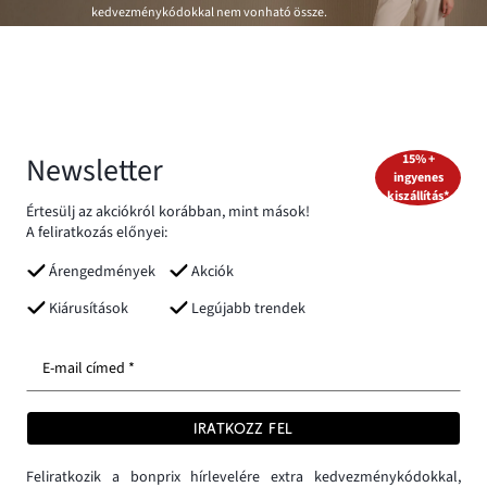
kedvezménykódokkal nem vonható össze.
Newsletter
15% +
ingyenes
kiszállítás*
Értesülj az akciókról korábban, mint mások!
A feliratkozás előnyei:
Árengedmények
Akciók
Kiárusítások
Legújabb trendek
E-mail címed *
IRATKOZZ FEL
Feliratkozik a bonprix hírlevelére extra kedvezménykódokkal,