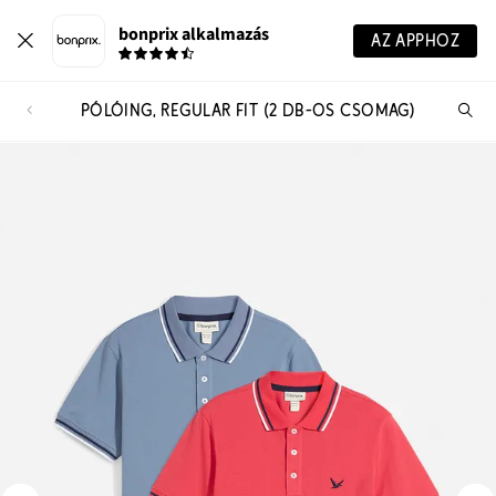
bonprix alkalmazás
AZ APPHOZ
PÓLÓING, REGULAR FIT (2 DB-OS CSOMAG)
Te
ker