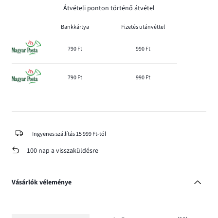
Átvételi ponton történő átvétel
Bankkártya
Fizetés utánvéttel
790 Ft
990 Ft
790 Ft
990 Ft
Ingyenes szállítás 15 999 Ft-tól
100 nap a visszaküldésre
Vásárlók véleménye