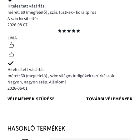
Hitelesített vásárlás
méret: 60
(megfelelő)
,
szín: füstkék+ korallpiros
A szín kicsit eltér
2026-08-07
Osztályzat
5
LÍVIA
Hitelesített vásárlás
méret: 60
(megfelelő)
,
szín: világos indigókék+szürkészöld
Nagyon, nagyon szép. Ajánlom!
2026-06-01
VÉLEMÉNYEK SZŰRÉSE
TOVÁBBI VÉLEMÉNYEK
HASONLÓ TERMÉKEK