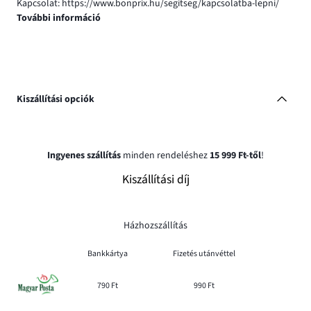
Kapcsolat: https://www.bonprix.hu/segitseg/kapcsolatba-lepni/
További információ
Kiszállítási opciók
Ingyenes szállítás
minden rendeléshez
15 999 Ft-től
!
Kiszállítási díj
Házhozszállítás
Bankkártya
Fizetés utánvéttel
790 Ft
990 Ft