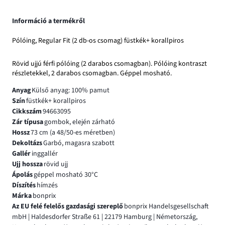
Információ a termékről
Pólóing, Regular Fit (2 db-os csomag) füstkék+ korallpiros
Rövid ujjú férfi pólóing (2 darabos csomagban). Pólóing kontraszt
részletekkel, 2 darabos csomagban. Géppel mosható.
Anyag
Külső anyag: 100% pamut
Szín
füstkék+ korallpiros
Cikkszám
94663095
Zár típusa
gombok, elején zárható
Hossz
73 cm (a 48/50-es méretben)
Dekoltázs
Garbó, magasra szabott
Gallér
inggallér
Ujj hossza
rövid ujj
Ápolás
géppel mosható 30°C
Díszítés
hímzés
Márka
bonprix
Az EU felé felelős gazdasági szereplő
bonprix Handelsgesellschaft
mbH | Haldesdorfer Straße 61 | 22179 Hamburg | Németország,