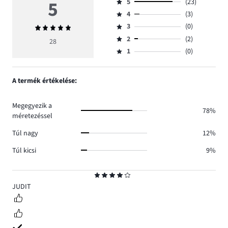
5
5
(23)
Osztályzat
4
(3)
5,
Osztályzat
szavazatok
3
(0)
Átlagos
4,
Osztályzat
száma
értékelés
szavazatok
2
(2)
3,
28
Osztályzat
23.
5
száma
szavazatok
1
(0)
2,
Osztályzat
3.
száma
szavazatok
1,
0.
száma
szavazatok
A termék értékelése:
2.
száma
0.
Megegyezik a
78%
méretezéssel
Túl nagy
12%
Túl kicsi
9%
Osztályzat
4
JUDIT