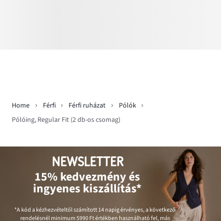
Home
Férfi
Férfi ruházat
Pólók
Pólóing, Regular Fit (2 db-os csomag)
NEWSLETTER
15% kedvezmény és
ingyenes kiszállítás*
*A kód a kézhezvételtől számított 14 napig érvényes, a következő
rendelésnél minimum
5990 Ft
értékben használható fel, más