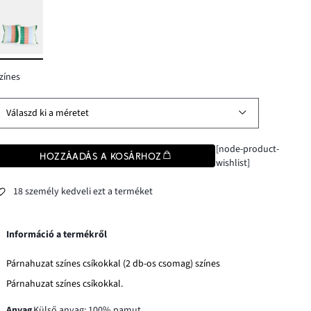
zínes
Válaszd ki a méretet
[node-product-
HOZZÁADÁS A KOSÁRHOZ
wishlist]
18 személy kedveli ezt a terméket
Információ a termékről
Párnahuzat színes csíkokkal (2 db-os csomag) színes
Párnahuzat színes csíkokkal.
Anyag
Külső anyag: 100% pamut