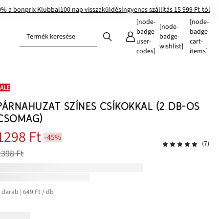
0% a bonprix Klubbal
100 nap visszaküldés
Ingyenes szállítás 15 999 Ft-tól
[node-
[node-
[node-
badge-
badge-
Termék keresése
badge-
user-
cart-
wishlist]
codes]
items]
SALE
PÁRNAHUZAT SZÍNES CSÍKOKKAL (2 DB-OS
CSOMAG)
1298 Ft
-45%
(7)
2398 Ft
 darab | 649 Ft / db