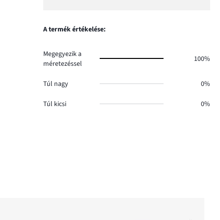
1.
száma
szavazatok
1,
0.
száma
szavazatok
0.
száma
A termék értékelése:
0.
Megegyezik a
100%
méretezéssel
Túl nagy
0%
Túl kicsi
0%