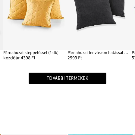
Párnahuzat steppeléssel (2 db)
Párnahuzat lenvászon hatással (2 db-os csomag)
kezdőár 4398 Ft
2999 Ft
5
TOVÁBBI TERMÉKEK