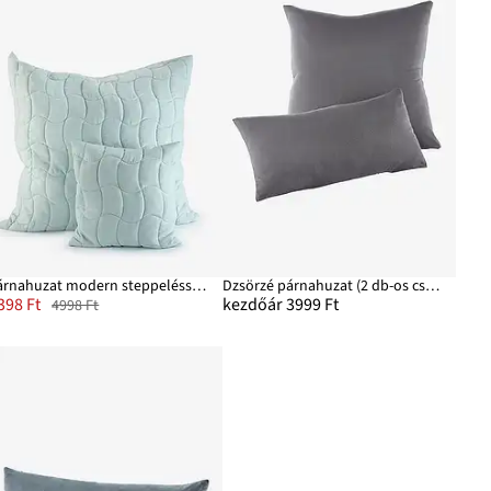
Párnahuzat modern steppeléssel (2 db-os csomag)
Dzsörzé párnahuzat (2 db-os csomag)
398 Ft
kezdőár 3999 Ft
4998 Ft