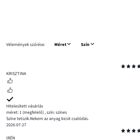
Vélemények szűrése:
Méret
Szín
Osztályzat
4
KRISZTINA
Hitelesített vásárlás
méret: 1
(megfelelő)
,
szín: színes
Színe tetszik.Nekem az anyag kicsit csalódás.
2026-07-27
Osztályzat
5
IRÉN