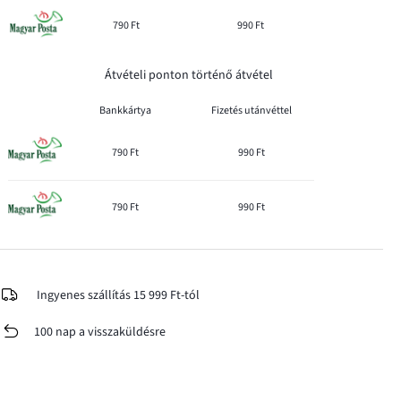
790 Ft
990 Ft
Átvételi ponton történő átvétel
Bankkártya
Fizetés utánvéttel
790 Ft
990 Ft
790 Ft
990 Ft
Ingyenes szállítás 15 999 Ft-tól
100 nap a visszaküldésre