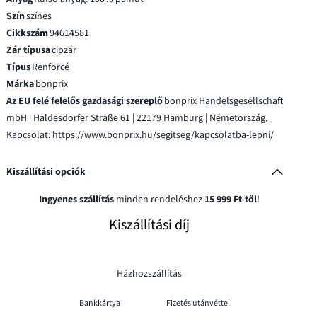
Szín
színes
Cikkszám
94614581
Zár típusa
cipzár
Típus
Renforcé
Márka
bonprix
Az EU felé felelős gazdasági szereplő
bonprix Handelsgesellschaft
mbH | Haldesdorfer Straße 61 | 22179 Hamburg | Németország,
Kapcsolat: https://www.bonprix.hu/segitseg/kapcsolatba-lepni/
Kiszállítási opciók
Ingyenes szállítás
minden rendeléshez
15 999 Ft-től
!
Kiszállítási díj
Házhozszállítás
Bankkártya
Fizetés utánvéttel