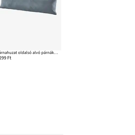
Párnahuzat oldalsó alvó párnákhoz (2 db-os csomag)
299 Ft