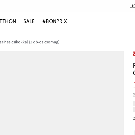
-1
TTHON
SALE
#BONPRIX
színes csíkokkal (2 db-os csomag)
2