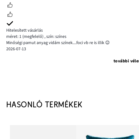
Hitelesített vásárlás
méret: 1
(megfelelő)
,
szín: színes
Minőségi pamut anyag vidám színek....foci vb re is illik 😉
2026-07-13
további vél
HASONLÓ TERMÉKEK