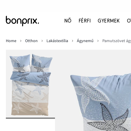
NŐ
FÉRFI
GYERMEK
O
Home
Otthon
Lakástextília
Ágynemű
Pamutszövet á