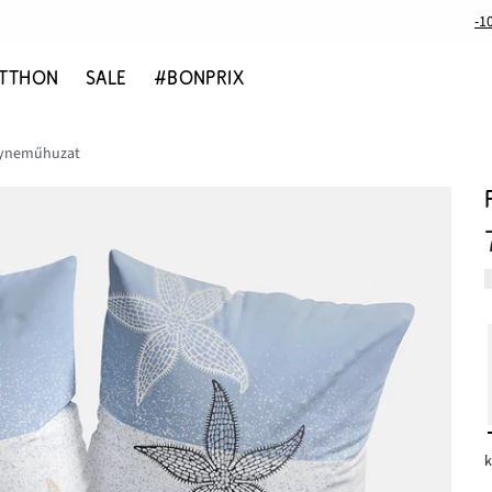
-1
TTHON
SALE
#BONPRIX
gyneműhuzat
k