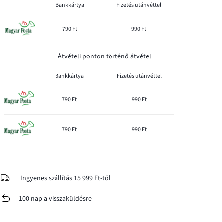
Bankkártya
Fizetés utánvéttel
790 Ft
990 Ft
Átvételi ponton történő átvétel
Bankkártya
Fizetés utánvéttel
790 Ft
990 Ft
790 Ft
990 Ft
Ingyenes szállítás 15 999 Ft-tól
100 nap a visszaküldésre