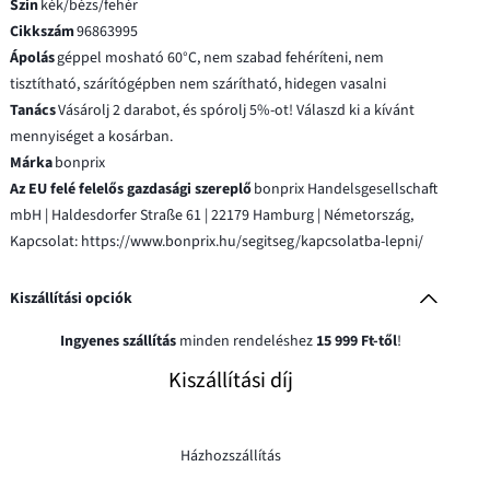
Szín
kék/bézs/fehér
Cikkszám
96863995
Ápolás
géppel mosható 60°C, nem szabad fehéríteni, nem
tisztítható, szárítógépben nem szárítható, hidegen vasalni
Tanács
Vásárolj 2 darabot, és spórolj 5%-ot! Válaszd ki a kívánt
mennyiséget a kosárban.
Márka
bonprix
Az EU felé felelős gazdasági szereplő
bonprix Handelsgesellschaft
mbH | Haldesdorfer Straße 61 | 22179 Hamburg | Németország,
Kapcsolat: https://www.bonprix.hu/segitseg/kapcsolatba-lepni/
Kiszállítási opciók
Ingyenes szállítás
minden rendeléshez
15 999 Ft-től
!
Kiszállítási díj
Házhozszállítás