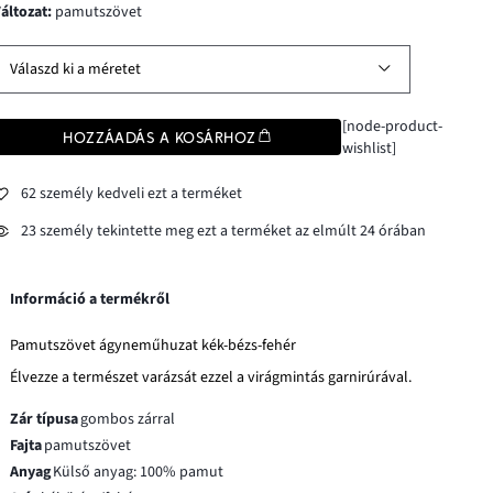
változat
:
pamutszövet
Válaszd ki a méretet
[node-product-
HOZZÁADÁS A KOSÁRHOZ
wishlist]
62 személy kedveli ezt a terméket
23 személy tekintette meg ezt a terméket az elmúlt 24 órában
Információ a termékről
Pamutszövet ágyneműhuzat kék-bézs-fehér
Élvezze a természet varázsát ezzel a virágmintás garnirúrával.
Zár típusa
gombos zárral
Fajta
pamutszövet
Anyag
Külső anyag: 100% pamut