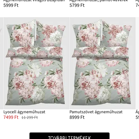
5999 Ft
5799 Ft
7
Lyocell ágyneműhuzat
Pamutszövet ágyneműhuzat
7499 Ft
8999 Ft
5
11 299 Ft
TOVÁBBI TERMÉKEK