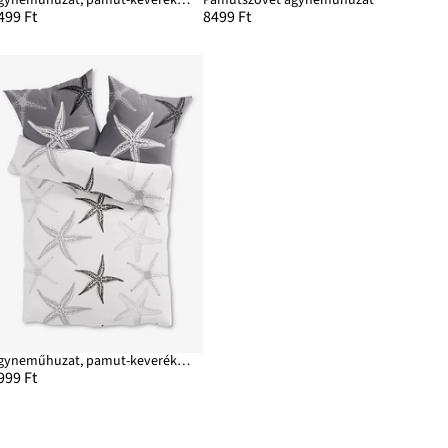
499 Ft
8499 Ft
Ágyneműhuzat, pamut-keverékből
999 Ft