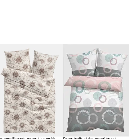
Ágyneműhuzat, pamut-keverékből
Pamutszövet ágyneműhuzat