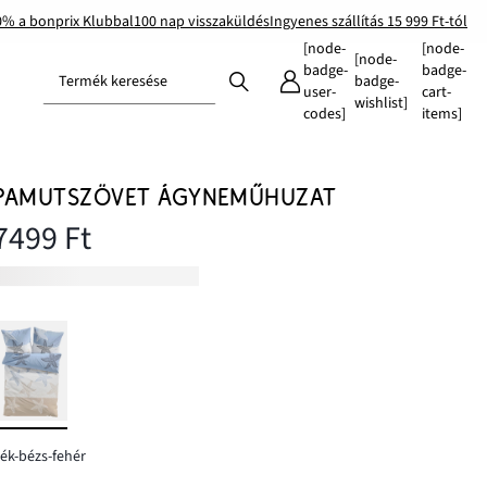
0% a bonprix Klubbal
100 nap visszaküldés
Ingyenes szállítás 15 999 Ft-tól
[node-
[node-
[node-
badge-
badge-
Termék keresése
badge-
user-
cart-
wishlist]
codes]
items]
PAMUTSZÖVET ÁGYNEMŰHUZAT
7499 Ft
ék-bézs-fehér