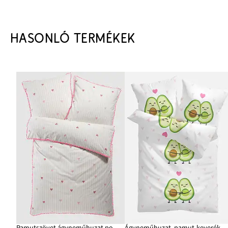
HASONLÓ TERMÉKEK
Pamutszövet ágyneműhuzat pomponokkal
Ágyneműhuzat, pamut-keverék