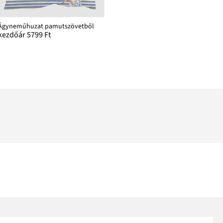
Ágyneműhuzat pamutszövetből
kezdőár 5799 Ft