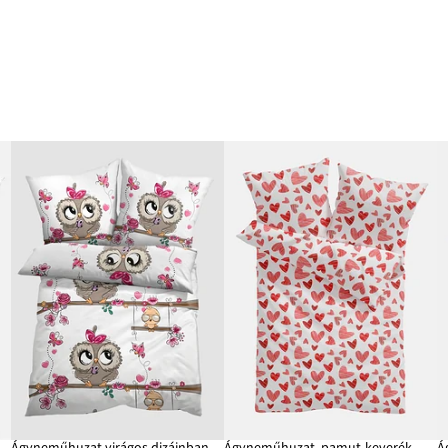
Ágyneműhuzat virágos dizájnban
Ágyneműhuzat, pamut-keverék