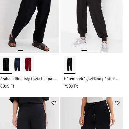
Szabadidőnadrág tiszta bio-pamutból
Háremnadrág szilikon pánttal a derékpántján
8999 Ft
7999 Ft