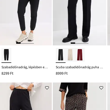
Szabadidőnadrág, lépésben extra mélyre szabott kidolgozásban és tiszta bio-pamutból
Scuba szabadidőnadrág puha viszkóz keverékből
8299 Ft
8999 Ft