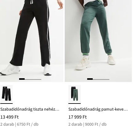
Szabadidőnadrág tiszta nehéz pamutból (2 db-os csomag)
Szabadidőnadrág pamut-keverékből (2 db-os csomag)
13 499 Ft
17 999 Ft
2 darab | 6750 Ft / db
2 darab | 9000 Ft / db