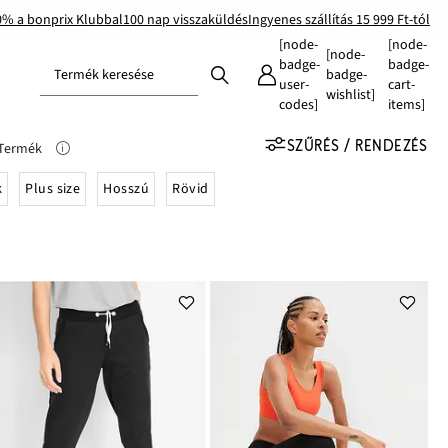
0% a bonprix Klubbal
100 nap visszaküldés
Ingyenes szállítás 15 999 Ft-tól
[node-
[node-
[node-
badge-
badge-
Termék keresése
badge-
user-
cart-
wishlist]
codes]
items]
SZŰRÉS / RENDEZÉS
 Termék
k
Plus size
Hosszú
Rövid