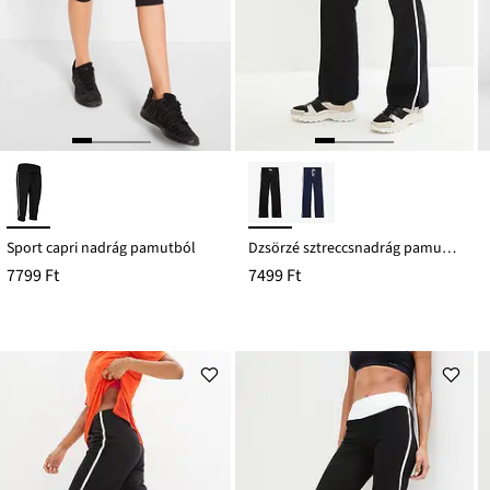
Sport capri nadrág pamutból
Dzsörzé sztreccsnadrág pamutból
7799 Ft
7499 Ft