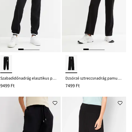
Szabadidőnadrág elasztikus pamut keverékkel
Dzsörzé sztreccsnadrág pamutból
9499 Ft
7499 Ft