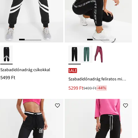
Szabadidőnadrág csíkokkal
SALE
5499 Ft
Szabadidőnadrág feliratos mintával
Új
5299 Ft
-44%
9499 Ft
Leárazva
ár
9499 Ft
Ft-
ról