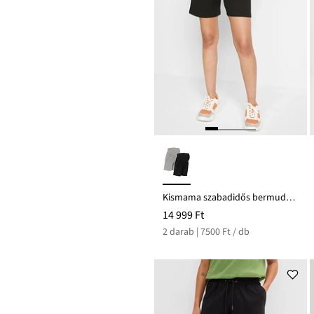
Kismama szabadidős bermuda (2 db-os csomag)
14 999 Ft
2 darab | 7500 Ft / db