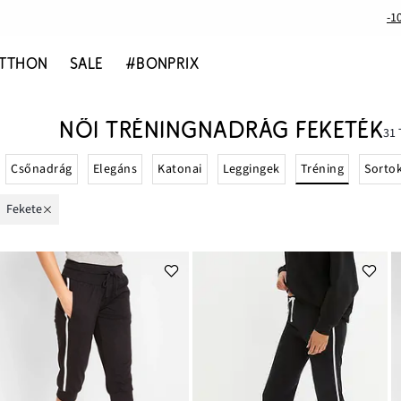
-1
TTHON
SALE
#BONPRIX
NŐI TRÉNINGNADRÁG FEKETÉK
31
Tréning
Csőnadrág
Elegáns
Katonai
Leggingek
Sorto
fekete