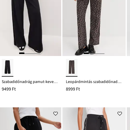
Szabadidőnadrág pamut-keverékből
Leopárdmintás szabadidőnadrág pamut-keverékből
9499 Ft
8999 Ft