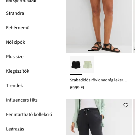
Női sportruházat
Strandra
Fehérnemű
Női cipők
Plus size
Kiegészítők
Szabadidős rövidnadrág lekerekített szegéllyel
Trendek
6999 Ft
Influencers Hits
Fenntartható kollekció
Leárazás