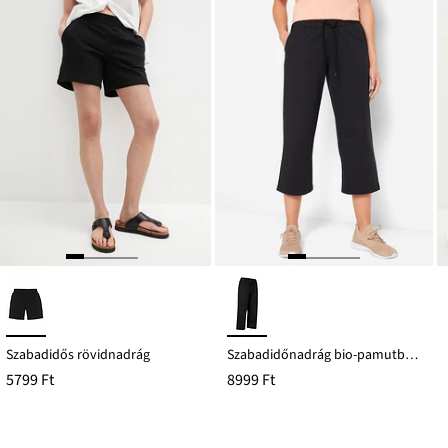
Szabadidős rövidnadrág
Szabadidőnadrág bio-pamutból, 3/4-es hosszban
5799 Ft
8999 Ft