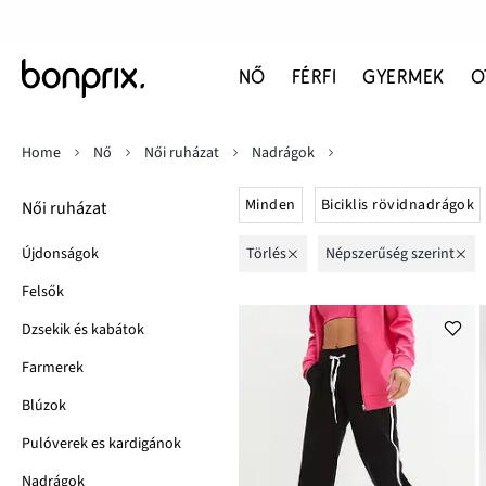
NŐ
FÉRFI
GYERMEK
O
Home
Nő
Női ruházat
Nadrágok
Minden
Biciklis rövidnadrágok
Női ruházat
Újdonságok
Törlés
népszerűség szerint
Felsők
Dzsekik és kabátok
Farmerek
Blúzok
Pulóverek es kardigánok
Nadrágok