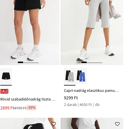
Capri-nadrág elasztikus pamutból (2 db-os csomag)
SALE
9299 Ft
Rövid szabadidőnadrág tiszta pamutól
2 darab | 4650 Ft / db
Új
2899 Ft
-39%
4799 Ft
Leárazva
ár
4799 Ft
Ft-
ról