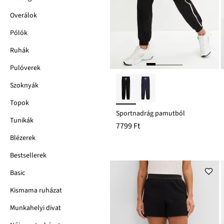
Overálok
Pólók
Ruhák
Pulóverek
Szoknyák
Topok
Sportnadrág pamutból
Tunikák
7799 Ft
Blézerek
Bestsellerek
Basic
Kismama ruházat
Munkahelyi divat