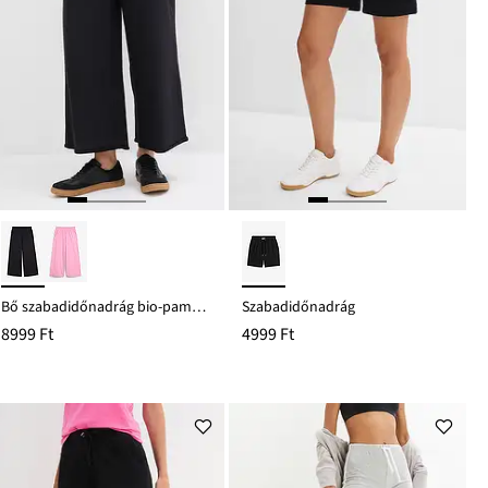
Bő szabadidőnadrág bio-pamutból, 7/8-os hosszban
Szabadidőnadrág
8999 Ft
4999 Ft