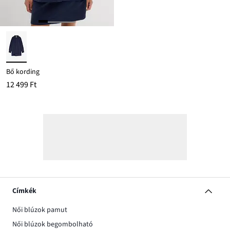
Bő kording
12 499 Ft
Címkék
Női blúzok pamut
Női blúzok begombolható