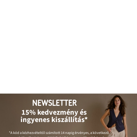
NEWSLETTER
15% kedvezmény és
ingyenes kiszállítás*
*A kód a kézhezvételtől számított 14 napig érvényes, a következő