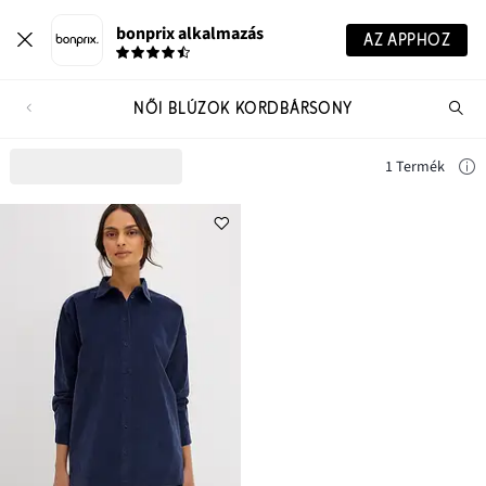
bonprix alkalmazás
AZ APPHOZ
NŐI BLÚZOK KORDBÁRSONY
Te
ker
1 Termék