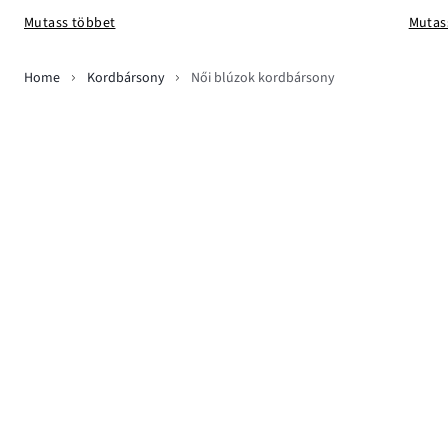
Mutas
Mutass többet
Home
Kordbársony
Női blúzok kordbársony