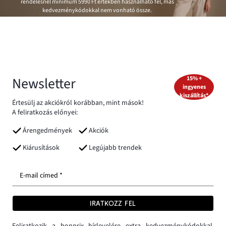
rendelésnél minimum
5990 Ft
értékben használható fel, más
kedvezménykódokkal nem vonható össze.
Newsletter
15% +
ingyenes
kiszállítás*
Értesülj az akciókról korábban, mint mások!
A feliratkozás előnyei:
Árengedmények
Akciók
Kiárusítások
Legújabb trendek
E-mail címed *
IRATKOZZ FEL
Feliratkozik a bonprix hírlevelére extra kedvezménykódokkal,