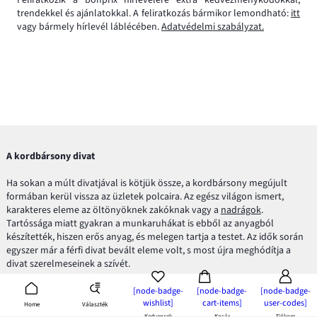
trendekkel és ajánlatokkal. A feliratkozás bármikor lemondható:
itt
vagy bármely hírlevél láblécében.
Adatvédelmi szabályzat.
A kordbársony divat
Ha sokan a múlt divatjával is kötjük össze, a kordbársony megújult
formában kerül vissza az üzletek polcaira. Az egész világon ismert,
karakteres eleme az öltönyöknek zakóknak vagy a
nadrágok
.
Tartóssága miatt gyakran a munkaruhákat is ebből az anyagból
készítették, hiszen erős anyag, és melegen tartja a testet. Az idők során
egyszer már a férfi divat bevált eleme volt, s most újra meghódítja a
divat szerelmeseinek a szívét.
A kordbársony visszatér
[node-badge-
[node-badge-
[node-badge-
wishlist]
cart-items]
user-codes]
Választék
Home
Kedvencek
Kosár
Fiókom