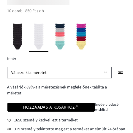
10 darab | 850 Ft / db
fehér
Válaszd ki a méretet
A vásárlók 89%-a a méretezésnek megfelelőnek találta a
méretet.
[node-product-
HOZZÁADÁS A KOSÁRHOZ
wishlist]
1650 személy kedveli ezt a terméket
315 személy tekintette meg ezt a terméket az elmúlt 24 órában