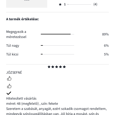
Osztályzat
265.
5
száma
szavazatok
1
(4)
2,
Osztályzat
35.
száma
szavazatok
1,
7.
száma
szavazatok
A termék értékelése:
4.
száma
4.
Megegyezik a
89%
méretezéssel
Túl nagy
6%
Túl kicsi
5%
Osztályzat
5
JÓZSEFNÉ
Hitelesített vásárlás
méret: 48
(megfelelő)
,
szín: fekete
Szeretem a szabását, anyagát, ezért sokadik csomagot rendeltem,
mindegyik színösszeállításban van. Jól bírja a mosást, szín és