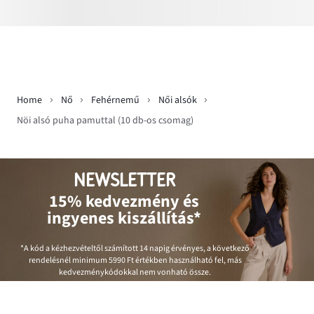
Home
Nő
Fehérnemű
Női alsók
Nöi alsó puha pamuttal (10 db-os csomag)
NEWSLETTER
15% kedvezmény és
ingyenes kiszállítás*
*A kód a kézhezvételtől számított 14 napig érvényes, a következő
rendelésnél minimum
5990 Ft
értékben használható fel, más
kedvezménykódokkal nem vonható össze.