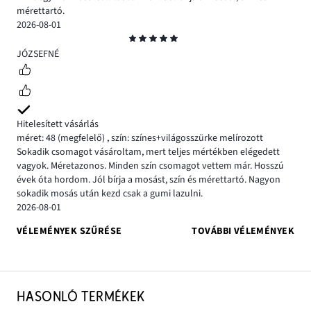
mérettartó.
2026-08-01
Osztályzat
5
JÓZSEFNÉ
Hitelesített vásárlás
méret: 48
(megfelelő)
,
szín: színes+világosszürke melírozott
Sokadik csomagot vásároltam, mert teljes mértékben elégedett
vagyok. Méretazonos. Minden szín csomagot vettem már. Hosszú
évek óta hordom. Jól bírja a mosást, szín és mérettartó. Nagyon
sokadik mosás után kezd csak a gumi lazulni.
2026-08-01
VÉLEMÉNYEK SZŰRÉSE
TOVÁBBI VÉLEMÉNYEK
HASONLÓ TERMÉKEK