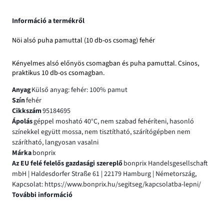
Információ a termékről
Nöi alsó puha pamuttal (10 db-os csomag) fehér
Kényelmes alsó előnyös csomagban és puha pamuttal. Csinos,
praktikus 10 db-os csomagban.
Anyag
Külső anyag: fehér: 100% pamut
Szín
fehér
Cikkszám
95184695
Ápolás
géppel mosható 40°C, nem szabad fehéríteni, hasonló
színekkel együtt mossa, nem tisztítható, szárítógépben nem
szárítható, langyosan vasalni
Márka
bonprix
Az EU felé felelős gazdasági szereplő
bonprix Handelsgesellschaft
mbH | Haldesdorfer Straße 61 | 22179 Hamburg | Németország,
Kapcsolat: https://www.bonprix.hu/segitseg/kapcsolatba-lepni/
További információ