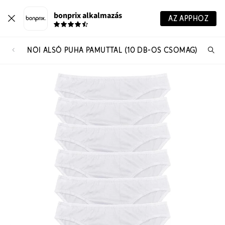
bonprix alkalmazás
AZ APPHOZ
NÖI ALSÓ PUHA PAMUTTAL (10 DB-OS CSOMAG)
Te
ker