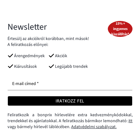
Newsletter
15% +
ingyenes
kiszállítás*
Értesülj az akciókról korábban, mint mások!
A feliratkozás előnyei:
Árengedmények
Akciók
Kiárusítások
Legújabb trendek
E-mail címed *
IRATKOZZ FEL
Feliratkozik a bonprix hírlevelére extra kedvezménykódokkal,
trendekkel és ajánlatokkal. A feliratkozás bármikor lemondható:
itt
vagy bármely hírlevél láblécében.
Adatvédelmi szabályzat.