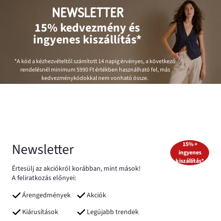
NEWSLETTER
15% kedvezmény és
ingyenes kiszállítás*
*A kód a kézhezvételtől számított 14 napig érvényes, a következő
rendelésnél minimum
5990 Ft
értékben használható fel, más
kedvezménykódokkal nem vonható össze.
Newsletter
15% +
ingyenes
kiszállítás*
Értesülj az akciókról korábban, mint mások!
A feliratkozás előnyei:
Árengedmények
Akciók
Kiárusítások
Legújabb trendek