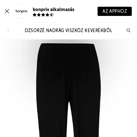
bonprix alkalmazás
AZ APPHOZ
DZSÖRZÉ NADRÁG VISZKÓZ KEVERÉKBŐL
Te
ker