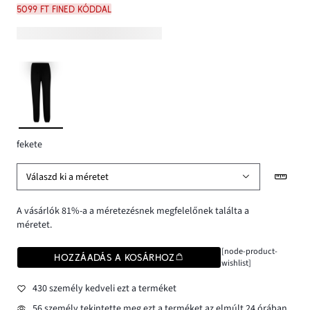
5099 Ft FINED kóddal
fekete
Válaszd ki a méretet
A vásárlók 81%-a a méretezésnek megfelelőnek találta a
méretet.
[node-product-
HOZZÁADÁS A KOSÁRHOZ
wishlist]
430 személy kedveli ezt a terméket
56 személy tekintette meg ezt a terméket az elmúlt 24 órában