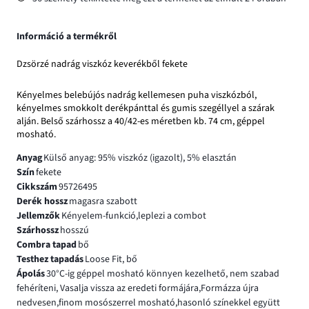
Információ a termékről
Dzsörzé nadrág viszkóz keverékből fekete
Kényelmes belebújós nadrág kellemesen puha viszkózból,
kényelmes smokkolt derékpánttal és gumis szegéllyel a szárak
alján. Belső szárhossz a 40/42-es méretben kb. 74 cm, géppel
mosható.
Anyag
Külső anyag: 95% viszkóz (igazolt), 5% elasztán
Szín
fekete
Cikkszám
95726495
Derék hossz
magasra szabott
Jellemzők
Kényelem-funkció,leplezi a combot
Szárhossz
hosszú
Combra tapad
bő
Testhez tapadás
Loose Fit, bő
Ápolás
30°C-ig géppel mosható könnyen kezelhető, nem szabad
fehéríteni, Vasalja vissza az eredeti formájára,Formázza újra
nedvesen,finom mosószerrel mosható,hasonló színekkel együtt