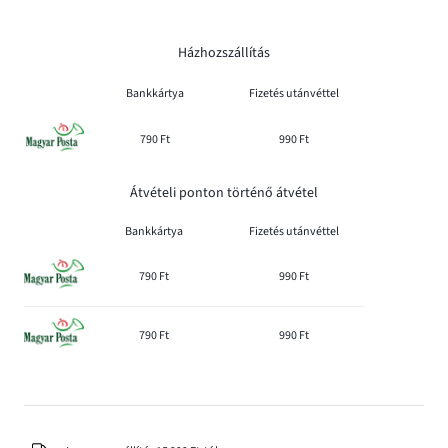
Házhozszállítás
Bankkártya
Fizetés utánvéttel
790 Ft
990 Ft
Átvételi ponton történő átvétel
Bankkártya
Fizetés utánvéttel
790 Ft
990 Ft
790 Ft
990 Ft