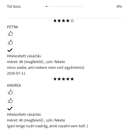
Túl kicsi
4%
Osztályzat
4
PETRA
Hitelesített vásárlás
méret: 48
(megfelelő)
,
szín: fekete
nincs zsebe, ami nekem nem volt egyértelmű
2026-07-11
Osztályzat
5
ANDREA
Hitelesített vásárlás
méret: 40
(megfelelő)
,
szín: fekete
Igazi lenge nyári nadrág, amit vasalni sem kell :)