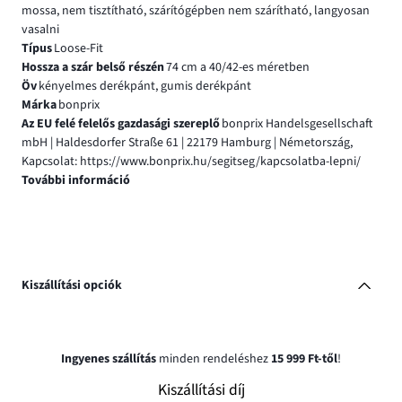
mossa, nem tisztítható, szárítógépben nem szárítható, langyosan
vasalni
Típus
Loose-Fit
Hossza a szár belső részén
74 cm a 40/42-es méretben
Öv
kényelmes derékpánt, gumis derékpánt
Márka
bonprix
Az EU felé felelős gazdasági szereplő
bonprix Handelsgesellschaft
mbH | Haldesdorfer Straße 61 | 22179 Hamburg | Németország,
Kapcsolat: https://www.bonprix.hu/segitseg/kapcsolatba-lepni/
További információ
Kiszállítási opciók
Ingyenes szállítás
minden rendeléshez
15 999 Ft-től
!
Kiszállítási díj