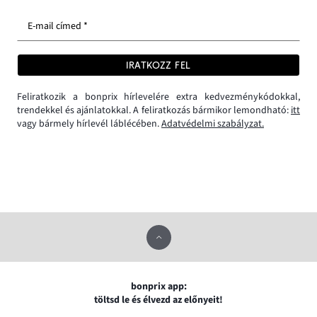
E-mail címed *
IRATKOZZ FEL
Feliratkozik a bonprix hírlevelére extra kedvezménykódokkal,
trendekkel és ajánlatokkal. A feliratkozás bármikor lemondható:
itt
vagy bármely hírlevél láblécében.
Adatvédelmi szabályzat.
bonprix app:
töltsd le és élvezd az előnyeit!