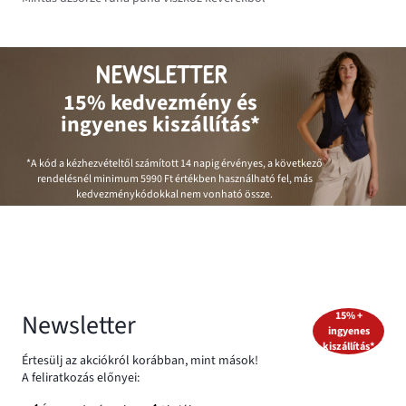
NEWSLETTER
15% kedvezmény és
ingyenes kiszállítás*
*A kód a kézhezvételtől számított 14 napig érvényes, a következő
rendelésnél minimum
5990 Ft
értékben használható fel, más
kedvezménykódokkal nem vonható össze.
Newsletter
15% +
ingyenes
kiszállítás*
Értesülj az akciókról korábban, mint mások!
A feliratkozás előnyei: