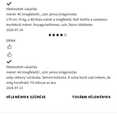
Hitelesített vásárlás
méret: 40
(megfelelő)
,
szín: piros/virágmintás
170 cm 70 kg, a 40/42es méret a megfelelő. Kell belőle a szokásos
konfekció méret. Anyaga kellemes, szín, fazon tökéletes
2026-07-14
Osztályzat
4
ERIKA
Hitelesített vásárlás
méret: 44
(megfelelő)
,
szín: piros/virágmintás
szép vékony ruhácska. Semmi különös. A színe kicsit vad nekem, de
még hordható. Fő előnye az ára.
2026-07-13
VÉLEMÉNYEK SZŰRÉSE
TOVÁBBI VÉLEMÉNYEK