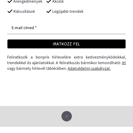
Árengedmények
Akciók
Kiárusítások
Legújabb trendek
E-mail címed *
IRATKOZZ FEL
Feliratkozik a bonprix hírlevelére extra kedvezménykódokkal,
trendekkel és ajánlatokkal. A feliratkozás bármikor lemondható:
itt
vagy bármely hírlevél láblécében.
Adatvédelmi szabályzat.