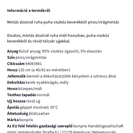
Információ a termékről
Mintás dzsörzé ruha puha viszkóz keverékből piros/virágmintás
Divatos, mintás dzsörzé ruha midi hosszban, puha viszkóz
keverékből és rövid tölcsér ujjakkal.
Anyag
Külső anyag: 95% viszkóz (igazolt), 5% elasztán
Szín
piros/virágmintás
Cikkszám
94083481
Hossz
120 cm (a 40/42-es méretben)
Jellemzők
kiemeli a dekoltázst,több kényelem a sztreccs által
Dekoltázs
kerek nyakkivágás, mély
Hossz
közepes/midi
Testhez tapadás
normál
Ujj hossza
rövid ujj
Ápolás
géppel mosható 30°C
Áttetszőség
átlátszatlan
Márka
bonprix
Az EU felé felelős gazdasági szereplő
bonprix Handelsgesellschaft
mbH | Haldesdorfer Straße 61 | 22179 Hamburg | Németország,