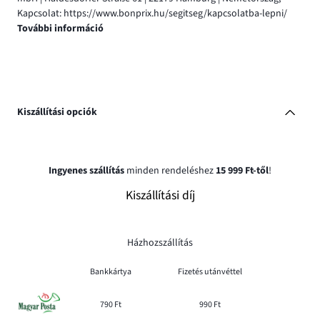
Kapcsolat: https://www.bonprix.hu/segitseg/kapcsolatba-lepni/
További információ
Kiszállítási opciók
Ingyenes szállítás
minden rendeléshez
15 999 Ft-től
!
Kiszállítási díj
Házhozszállítás
Bankkártya
Fizetés utánvéttel
790 Ft
990 Ft