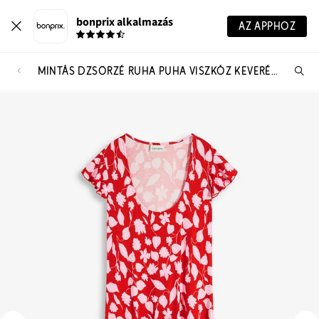
bonprix alkalmazás
AZ APPHOZ
MINTÁS DZSÖRZÉ RUHA PUHA VISZKÓZ KEVERÉKBŐL
Te
ker