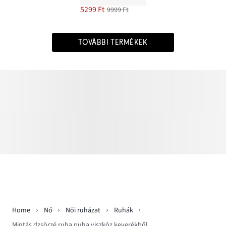
5299 Ft
9999 Ft
TOVÁBBI TERMÉKEK
Home
Nő
Női ruházat
Ruhák
Mintás dzsörzé ruha puha viszkóz keverékből