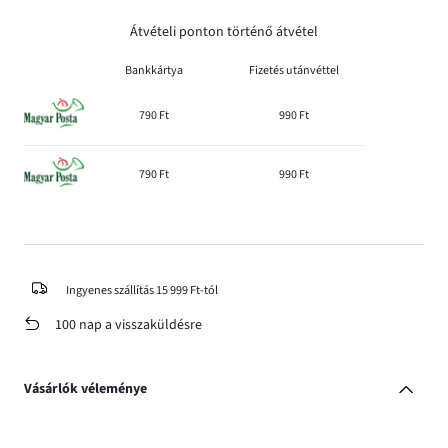
Átvételi ponton történő átvétel
Bankkártya
Fizetés utánvéttel
790 Ft
990 Ft
790 Ft
990 Ft
Ingyenes szállítás 15 999 Ft-tól
100 nap a visszaküldésre
Vásárlók véleménye