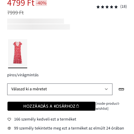
4799 Ft
-40%
(18)
7999 Ft
piros/virágmintás
Válaszd ki a méretet
[node-product-
HOZZÁADÁS A KOSÁRHOZ
wishlist]
166 személy kedveli ezt a terméket
99 személy tekintette meg ezt a terméket az elmúlt 24 órában