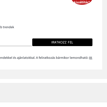
kiszállítás*
bb trendek
IRATKOZZ FEL
rendekkel és ajánlatokkal. A feliratkozás bármikor lemondható:
itt