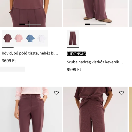
Rövid, bő póló tiszta, nehéz bio-pamutból
újdonság
3699 Ft
Scuba nadrág viszkóz keverékből
9999 Ft