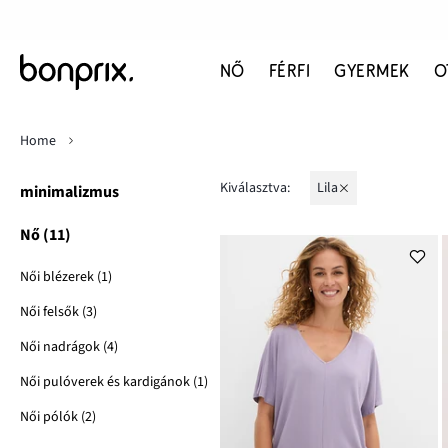
NŐ
FÉRFI
GYERMEK
O
Home
Kiválasztva:
lila
minimalizmus
Nő (11)
Női blézerek (1)
Női felsők (3)
Női nadrágok (4)
Női pulóverek és kardigánok (1)
Női pólók (2)