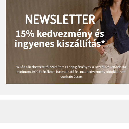
NEWSLETTER
15% kedvezmény és
ingyenes kiszállítás*
*A kód a kézhezvételtől számított 14 napig érvényes, a következő rendelésnél
minimum
5990 Ft
értékben használható fel, más kedvezménykódokkal nem
vonható össze.