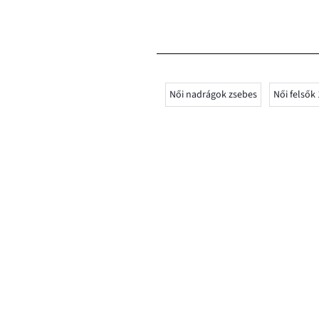
Női nadrágok zsebes
Női felső