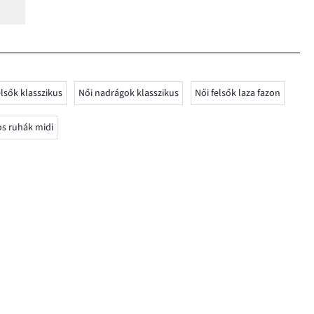
elsők klasszikus
Női nadrágok klasszikus
Női felsők laza fazon
os ruhák midi