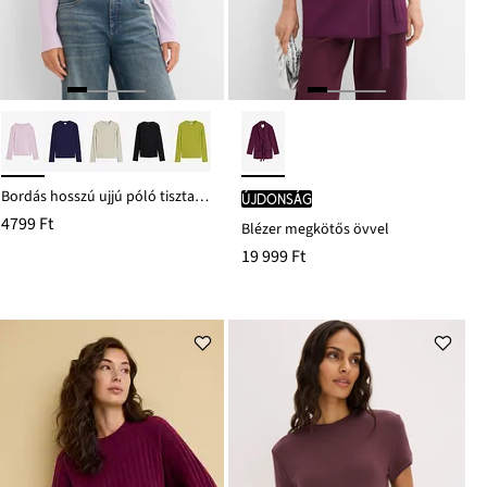
Bordás hosszú ujjú póló tiszta pamutból
újdonság
4799 Ft
Blézer megkötős övvel
19 999 Ft