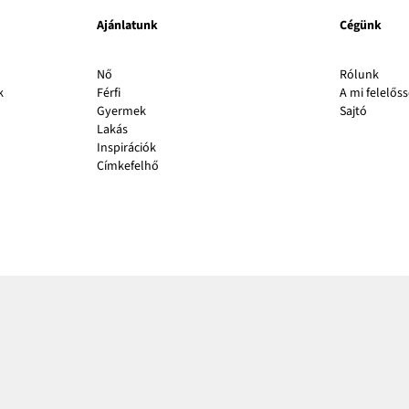
Ajánlatunk
Cégünk
A
Nő
Rólunk
link
k
Férfi
A mi felelős
A
új
Gyermek
Sajtó
link
abla
Lakás
új
nyílik
Inspirációk
ablakb
meg
Címkefelhő
nyílik
meg