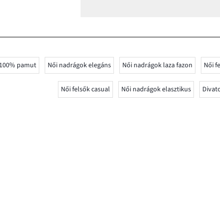
k 100% pamut
Női nadrágok elegáns
Női nadrágok laza fazon
Női f
Női felsők casual
Női nadrágok elasztikus
Divat