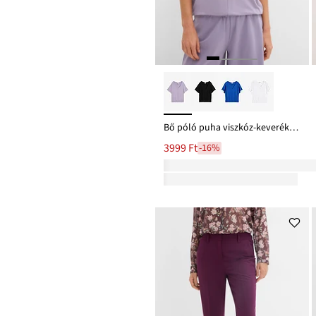
Bő póló puha viszkóz-keverékből
3999 Ft
-16%