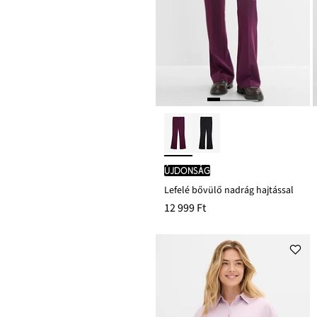
újdonság
Lefelé bővülő nadrág hajtással
12 999 Ft