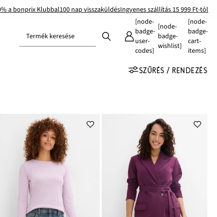
0% a bonprix Klubbal
100 nap visszaküldés
Ingyenes szállítás 15 999 Ft-tól
[node-
[node-
[node-
badge-
badge-
Termék keresése
badge-
user-
cart-
wishlist]
codes]
items]
SZŰRÉS / RENDEZÉS