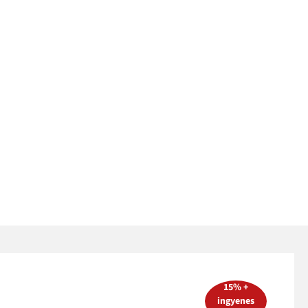
15% +
ingyenes