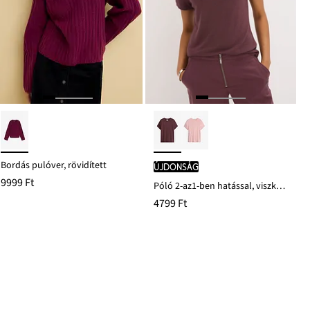
Bordás pulóver, rövidített
újdonság
9999 Ft
Póló 2-az1-ben hatással, viszkóz-keverékből
4799 Ft