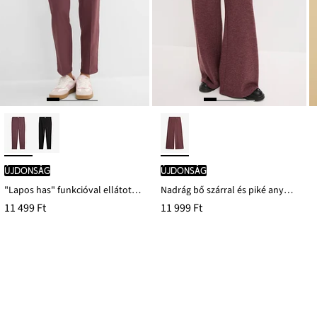
újdonság
újdonság
"Lapos has" funkcióval ellátott sztreccs szivarnadrág bengalinból
Nadrág bő szárral és piké anyagból
11 499 Ft
11 999 Ft