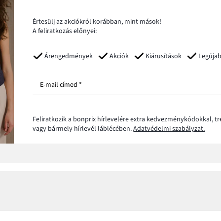
Értesülj az akciókról korábban, mint mások!
A feliratkozás előnyei:
Árengedmények
Akciók
Kiárusítások
Legúja
E-mail címed *
Feliratkozik a bonprix hírlevelére extra kedvezménykódokkal, t
vagy bármely hírlevél láblécében.
Adatvédelmi szabályzat.