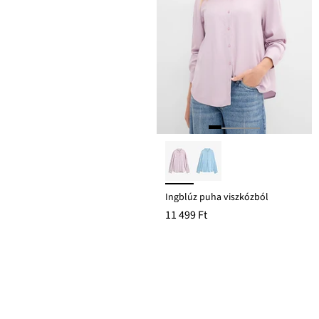
Ingblúz puha viszkózból
11 499 Ft