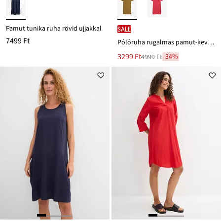
Pamut tunika ruha rövid ujjakkal
SALE
7499 Ft
Pólóruha rugalmas pamut-keverékből
Új
3299 Ft
-34%
4999 Ft
Leárazva
ár
4999 Ft
Ft-
ról