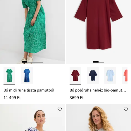
Bő midi ruha tiszta pamutból
Bő pólóruha nehéz bio-pamutból
11 499 Ft
3699 Ft