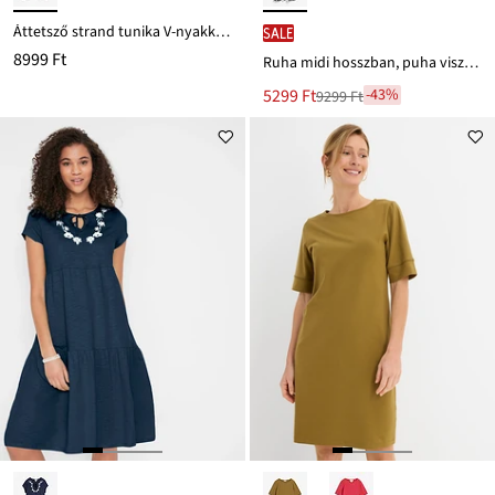
Áttetsző strand tunika V-nyakkivágással
SALE
8999 Ft
Ruha midi hosszban, puha viszkózból
Új
5299 Ft
-43%
9299 Ft
Leárazva
ár
9299 Ft
Ft-
ról