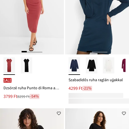
Szabadidős ruha raglán ujjakkal
SALE
Dzsörzé ruha Punto di Roma anyagból
4299 Ft
-21%
Új
3799 Ft
-54%
8299 Ft
Leárazva
ár
8299 Ft
Ft-
ról