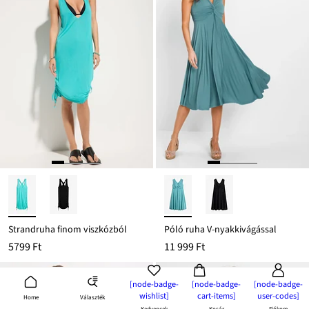
Strandruha finom viszkózból
Póló ruha V-nyakkivágással
5799 Ft
11 999 Ft
[node-badge-
[node-badge-
[node-badge-
wishlist]
cart-items]
user-codes]
Választék
Home