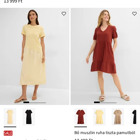
13 999 Ft
Bő muszlin ruha tiszta pamutból
SALE