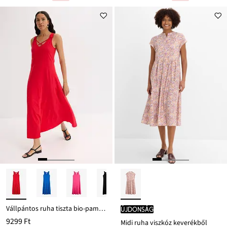
Leárazva
Leárazva
ár
ár
6799 Ft
10 499 Ft
Ft-
Ft-
ról
ról
Vállpántos ruha tiszta bio-pamutból
újdonság
9299 Ft
Midi ruha viszkóz keverékből