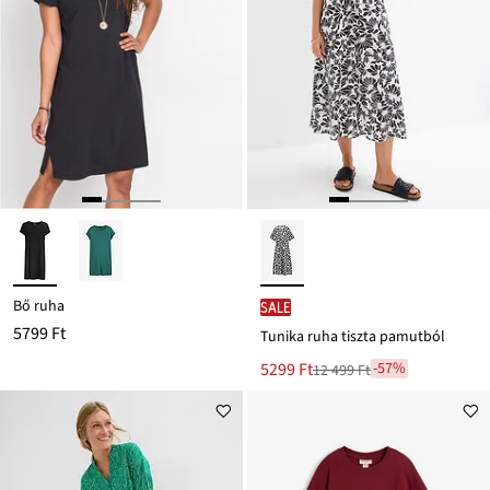
Bő ruha
SALE
5799 Ft
Tunika ruha tiszta pamutból
Új
5299 Ft
-57%
12 499 Ft
Leárazva
ár
12 499 Ft
Ft-
ról