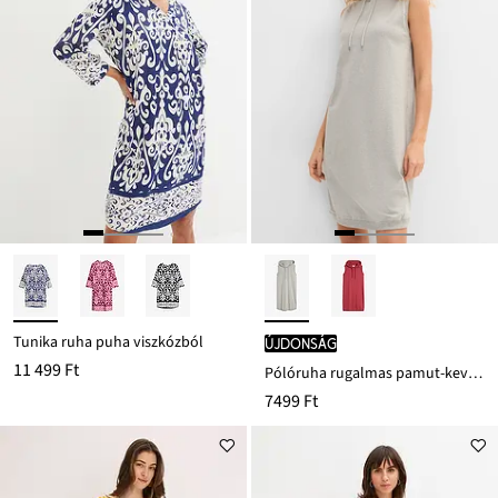
Tunika ruha puha viszkózból
újdonság
11 499 Ft
Pólóruha rugalmas pamut-keverékből
7499 Ft