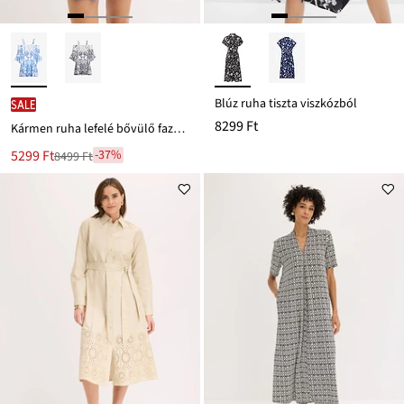
Blúz ruha tiszta viszkózból
SALE
8299 Ft
Kármen ruha lefelé bővülő fazonban
Új
5299 Ft
-37%
8499 Ft
Leárazva
ár
8499 Ft
Ft-
ról