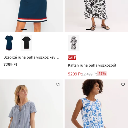
Dzsörzé ruha puha viszkóz keverékből
SALE
7299 Ft
Kaftán ruha puha viszkózból
Új
5299 Ft
-57%
12 499 Ft
Leárazva
ár
12 499 Ft
Ft-
ról