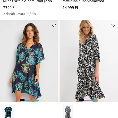
Ruha tiszta bio-pamutból (2 db-os csomag)
Maxi ruha puha viszkózból
7799 Ft
14 999 Ft
2 darab | 3900 Ft / db