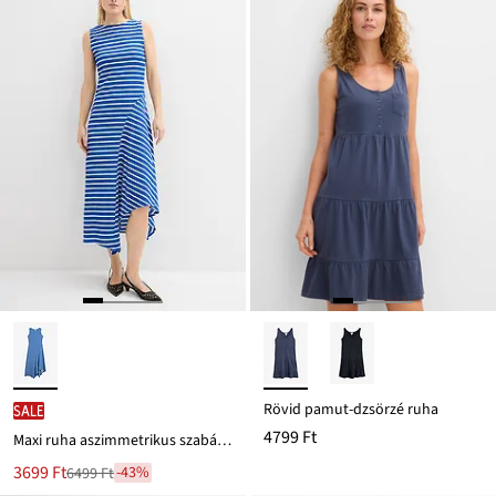
Rövid pamut-dzsörzé ruha
SALE
4799 Ft
Maxi ruha aszimmetrikus szabásvonallal
Új
3699 Ft
-43%
6499 Ft
Leárazva
ár