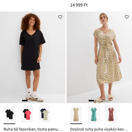
14 999 Ft
Ruha bő fazonban, tiszta pamutból (2 db-os csomag)
Dzsörzé ruha puha viszkóz-keverékből