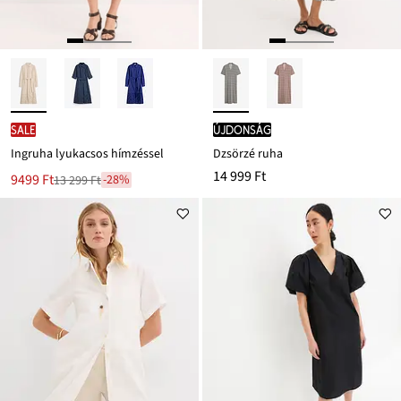
SALE
újdonság
Ingruha lyukacsos hímzéssel
Dzsörzé ruha
14 999 Ft
Új
9499 Ft
-28%
13 299 Ft
Leárazva
ár
13 299 Ft
Ft-
ról