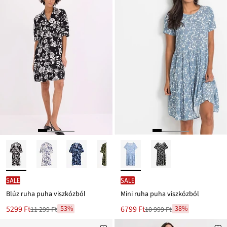
SALE
SALE
Blúz ruha puha viszkózból
Mini ruha puha viszkózból
Új
Új
5299 Ft
6799 Ft
-53%
-38%
11 299 Ft
10 999 Ft
Leárazva
Leárazva
ár
ár
11 299 Ft
10 999 Ft