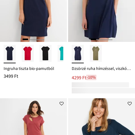
Ingruha tiszta bio-pamutból
Dzsörzé ruha hímzéssel, viszkóz-elasztán keverékből
3499 Ft
4299 Ft
-10%