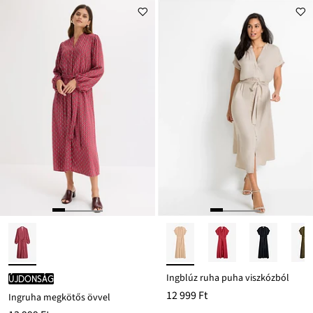
6499 Ft
Ft-
ról
Ingblúz ruha puha viszkózból
újdonság
12 999 Ft
Ingruha megkötős övvel