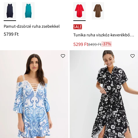
Pamut-dzsörzé ruha zsebekkel
SALE
5799 Ft
Tunika ruha viszkóz-keverékből és struktúrás hatással
Új
5299 Ft
-37%
8499 Ft
Leárazva
ár
8499 Ft
Ft-
ról