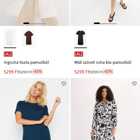
SALE
SALE
Ingruha tiszta pamutból
Midi szövet ruha bio-pamutból
Új
Új
5299 Ft
5299 Ft
-43%
-43%
9299 Ft
9299 Ft
Leárazva
Leárazva
ár
ár
9299 Ft
9299 Ft
Ft-
Ft-
ról
ról