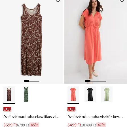
Ft-
Ft-
ról
ról
SALE
SALE
Dzsörzé maxi ruha elasztikus viszkóz keverékből
Dzsörzé ruha puha viszkóz keverékből
Új
Új
3699 Ft
5499 Ft
-45%
-47%
6799 Ft
10 499 Ft