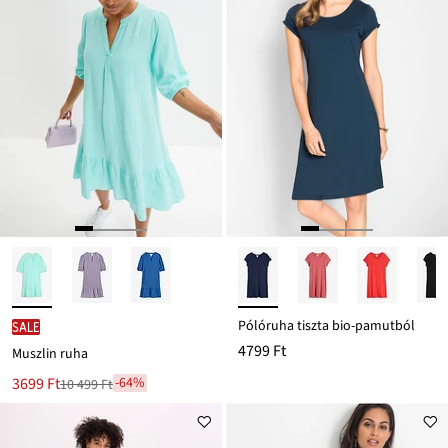
Pólóruha tiszta bio-pamutból
SALE
4799 Ft
Muszlin ruha
Új
3699 Ft
-64%
10 499 Ft
Leárazva
ár
10 499 Ft
Ft-
ról