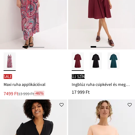
SALE
új szín
Maxi ruha applikációval
Ingblúz ruha csipkével és megkötős pánttal
17 999 Ft
Új
7499 Ft
-46%
13 999 Ft
Leárazva
ár
13 999 Ft
Ft-
ról