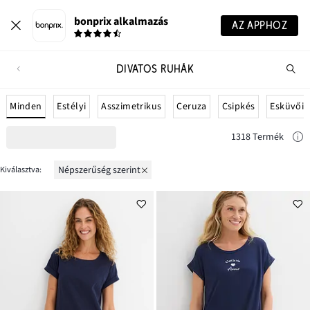
bonprix alkalmazás
AZ APPHOZ
DIVATOS RUHÁK
Te
ker
Minden
Estélyi
Asszimetrikus
Ceruza
Csipkés
Esküvői
1318 Termék
népszerűség szerint
Kiválasztva: