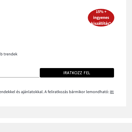
15% +
ingyenes
kiszállítás*
bb trendek
IRATKOZZ FEL
rendekkel és ajánlatokkal. A feliratkozás bármikor lemondható:
itt