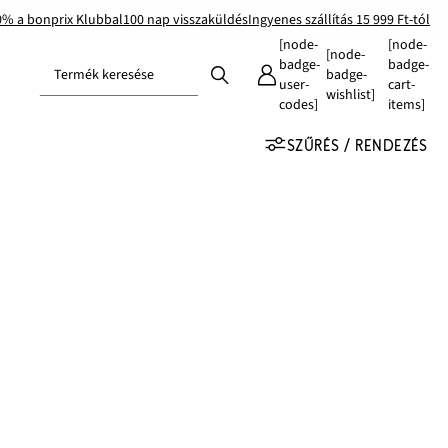
0% a bonprix Klubbal
100 nap visszaküldés
Ingyenes szállítás 15 999 Ft-tól
[node-
[node-
[node-
badge-
badge-
Termék keresése
badge-
user-
cart-
wishlist]
codes]
items]
SZŰRÉS / RENDEZÉS