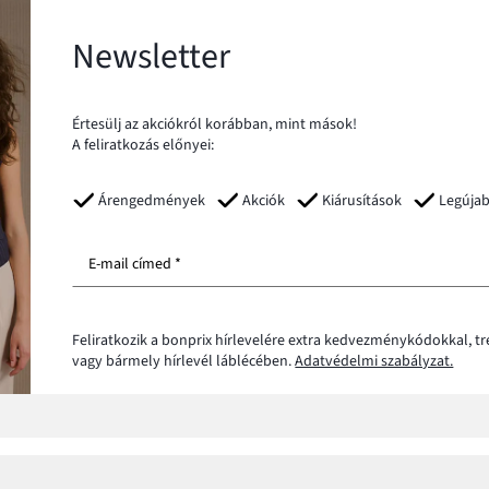
Newsletter
Értesülj az akciókról korábban, mint mások!
A feliratkozás előnyei:
Árengedmények
Akciók
Kiárusítások
Legúja
E-mail címed *
Feliratkozik a bonprix hírlevelére extra kedvezménykódokkal, t
vagy bármely hírlevél láblécében.
Adatvédelmi szabályzat.