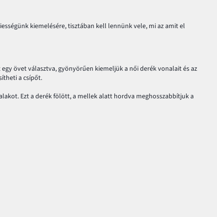
iességünk kiemelésére, tisztában kell lennünk vele, mi az amit el
 egy övet választva, gyönyörűen kiemeljük a női derék vonalait és az
theti a csípőt.
lakot. Ezt a derék fölött, a mellek alatt hordva meghosszabbítjuk a
Az öv "kurtítja" is veselőjét, ezért kell jól odafigyelni a
asztani az övet az adott öltözékhez, hogy kitűnő hatást érhessünk el.
ikát színes övvel, vagy vedd fel
farmerhez
egy basic ing társaságában. A
z. Ne várj tovább, és vegyél egy
ruhát fűzős övvel
vagy más divatos