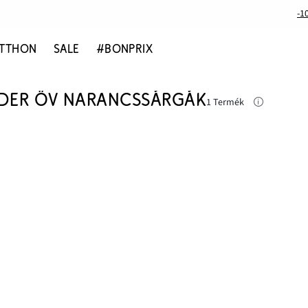
-1
TTHON
SALE
#BONPRIX
DER ÖV NARANCSSÁRGÁK
1 Termék