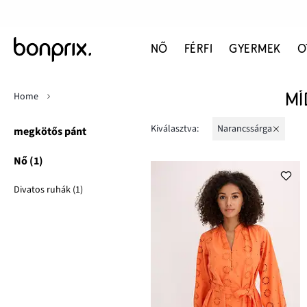
NŐ
FÉRFI
GYERMEK
O
Home
MÍ
Kiválasztva:
narancssárga
megkötős pánt
Nő (1)
Divatos ruhák (1)