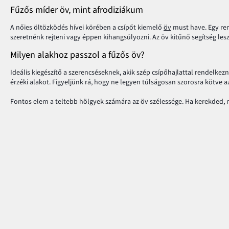
Fűzős míder öv, mint afrodiziákum
A nőies öltözködés hívei körében a csípőt kiemelő
öv
must have. Egy rem
szeretnénk rejteni vagy éppen kihangsúlyozni. Az öv kitűnő segítség les
Milyen alakhoz passzol a fűzős öv?
Ideális kiegészítő a szerencséseknek, akik szép csípőhajlattal rendelkez
érzéki alakot. Figyeljünk rá, hogy ne legyen túlságosan szorosra kötve a
Fontos elem a teltebb hölgyek számára az öv szélessége. Ha kerekded, nő
lábainkat és ezzel kiegyenlítjük testünk arányait. Ez a kiegészítő tehát a
Jól kiválasztott fűzős öv!
Sajnos a fűzős öv nem ajánlott az "alma" alkatú hölgyek számára. Viseleté
kiválasztásakor, hogy az alacsony hölgyek nehogy több kilogrammal töb
A fűzős övek stílusos kiegészítők
Nem tudod, hogy dobhatnád fel unalmas öltözéked? Hogy az öv teljesíthes
színválasztás alapjául a
táskát
vagy a cipőt vedd. A kiegészítőkkel való 
Gyors, és egyszerű trükk, mellyel a felismerhetetlenségig formálhatod a