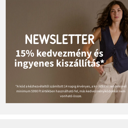
NEWSLETTER
15% kedvezmény és
ingyenes kiszállítás*
*A kód a kézhezvételtől számított 14 napig érvényes, a következő rendelésnél
minimum
5990 Ft
értékben használható fel, más kedvezménykódokkal nem
vonható össze.