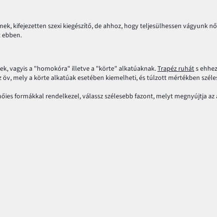
ek, kifejezetten szexi kiegészítő, de ahhoz, hogy teljesülhessen vágyunk nő
z ebben.
nek, vagyis a "homokóra" illetve a "körte" alkatúaknak.
Trapéz ruhát
s ehhez
z öv, mely a körte alkatúak esetében kiemelheti, és túlzott mértékben szélesí
ies formákkal rendelkezel, válassz szélesebb fazont, melyt megnyújtja az a
z alakunkat is formálja, és egyben díszíti öltözékünk.
vel kihangsúlyoznák a derékhajlat hiányát, és még inkább torzíthatják alkjuk. 
bnek és pár centivel alacsonyabbnak tűnjenek. Elég tehát megfelelően kivál
se feladatát, ki kell emelkednie az öltözet többi eleme közül. Viseld a tun
játék csodákat művel!
lakod, s egyidejűleg gazdagíthatod öltözéked, így minden nap divatos lehets