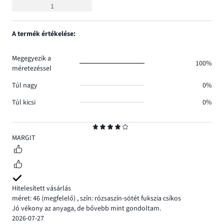
értékelés
1
4
A termék értékelése:
Megegyezik a
100%
méretezéssel
Túl nagy
0%
Túl kicsi
0%
Osztályzat
4
MARGIT
Hitelesített vásárlás
méret: 46
(megfelelő)
,
szín: rózsaszín-sötét fukszia csíkos
Jó vékony az anyaga, de bővebb mint gondoltam.
2026-07-27