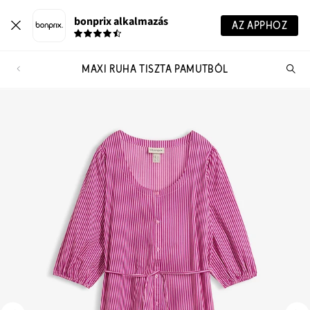
bonprix alkalmazás
AZ APPHOZ
MAXI RUHA TISZTA PAMUTBÓL
Te
ker