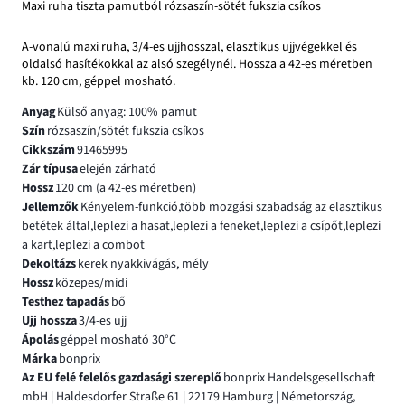
Maxi ruha tiszta pamutból rózsaszín-sötét fukszia csíkos
A-vonalú maxi ruha, 3/4-es ujjhosszal, elasztikus ujjvégekkel és
oldalsó hasítékokkal az alsó szegélynél. Hossza a 42-es méretben
kb. 120 cm, géppel mosható.
Anyag
Külső anyag: 100% pamut
Szín
rózsaszín/sötét fukszia csíkos
Cikkszám
91465995
Zár típusa
elején zárható
Hossz
120 cm (a 42-es méretben)
Jellemzők
Kényelem-funkció,több mozgási szabadság az elasztikus
betétek által,leplezi a hasat,leplezi a feneket,leplezi a csípőt,leplezi
a kart,leplezi a combot
Dekoltázs
kerek nyakkivágás, mély
Hossz
közepes/midi
Testhez tapadás
bő
Ujj hossza
3/4-es ujj
Ápolás
géppel mosható 30°C
Márka
bonprix
Az EU felé felelős gazdasági szereplő
bonprix Handelsgesellschaft
mbH | Haldesdorfer Straße 61 | 22179 Hamburg | Németország,