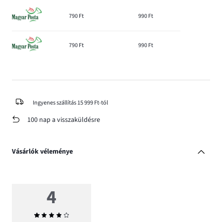
790 Ft
990 Ft
790 Ft
990 Ft
Ingyenes szállítás 15 999 Ft-tól
100 nap a visszaküldésre
Vásárlók véleménye
4
Átlagos