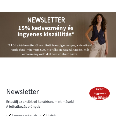
NEWSLETTER
15% kedvezmény és
ingyenes kiszállítás*
*A kód a kézhezvételtől számított 14 napig érvényes, a következő
rendelésnél minimum
5990 Ft
értékben használható fel, más
kedvezménykódokkal nem vonható össze.
Newsletter
15% +
ingyenes
kiszállítás*
Értesülj az akciókról korábban, mint mások!
A feliratkozás előnyei:
Árengedmények
Akciók