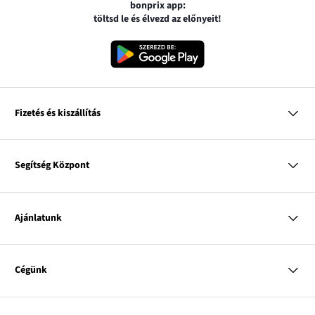
bonprix app:
töltsd le és élvezd az előnyeit!
Fizetés és kiszállítás
MasterCard
VISA
Segítség Központ
Google pay
Apple pay
Kérdések és válaszok
Magyar Posta
Kiszállítás és fizetési módok
Ajánlatunk
Visszáruzás és panaszok
Utánvétes fizetés
Mérettáblázatok
Nő
Bonprix Klub
Férfi
Online katalógus
Cégünk
Gyermek
Influencers
Lakás
Kapcsolat
A
Rólunk
Inspirációk