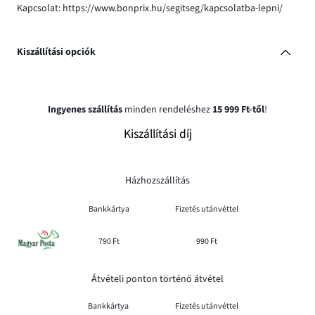
Kapcsolat: https://www.bonprix.hu/segitseg/kapcsolatba-lepni/
Kiszállítási opciók
Ingyenes szállítás
minden rendeléshez
15 999 Ft-től
!
Kiszállítási díj
Házhozszállítás
Bankkártya
Fizetés utánvéttel
790 Ft
990 Ft
Átvételi ponton történő átvétel
Bankkártya
Fizetés utánvéttel