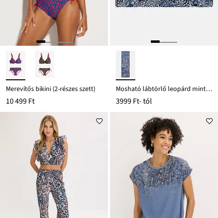
Merevítős bikini (2-részes szett)
Mosható lábtörlő leopárd mintával
10 499 Ft
3999 Ft
- tól