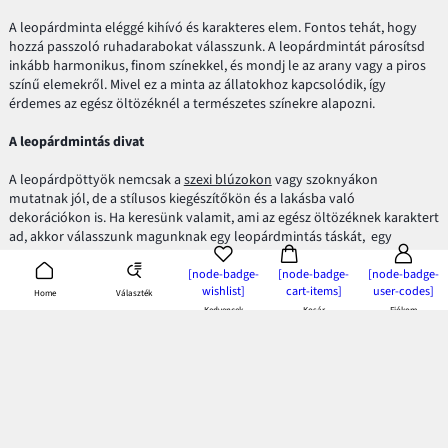
A leopárdminta eléggé kihívó és karakteres elem. Fontos tehát, hogy
hozzá passzoló ruhadarabokat válasszunk. A leopárdmintát párosítsd
inkább harmonikus, finom színekkel, és mondj le az arany vagy a piros
színű elemekről. Mivel ez a minta az állatokhoz kapcsolódik, így
érdemes az egész öltözéknél a természetes színekre alapozni.
A leopárdmintás divat
A leopárdpöttyök nemcsak a
szexi blúzokon
vagy szoknyákon
mutatnak jól, de a stílusos kiegészítőkön és a lakásba való
dekorációkon is. Ha keresünk valamit, ami az egész öltözéknek karaktert
ad, akkor válasszunk magunknak egy leopárdmintás táskát, egy
eredeti
balerinacipőt
szintén ezzel a mintázattal, vagy akár egy
napszemüveget leopárdpöttyös kerettel. Akármilyen kicsi kiegészítő
[node-badge-
[node-badge-
[node-badge-
wishlist]
cart-items]
user-codes]
ezzel a mintával vadságot kölcsönöz az öltözetnek, és a klasszikus,
Választék
Home
egyszerű ruhákat is megváltoztatja.
Kedvencek
Kosár
Fiókom
A leopárdminta a lakásunkban is érdekes dekorációs elem lehet. A
leopárdpöttyös ágyneműhuzat pikantériát csempész a hálószobánkba.
Pléd, vagy takaró formájában pedig otthonos hangulatot varázsol.
Ha szeretnél jól kinézni leopárdmintás ruhákban, figyelj a
mértékletességre és varázsold el a klasszikus öltözékeket. Így garantált