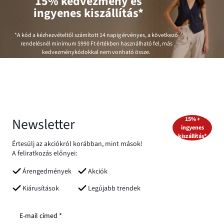
15% kedvezmény és
ingyenes kiszállítás*
*A kód a kézhezvételtől számított 14 napig érvényes, a következő
rendelésnél minimum
5990 Ft
értékben használható fel, más
kedvezménykódokkal nem vonható össze.
Newsletter
15% +
ingyenes
kiszállítás*
Értesülj az akciókról korábban, mint mások!
A feliratkozás előnyei:
Árengedmények
Akciók
Kiárusítások
Legújabb trendek
E-mail címed *