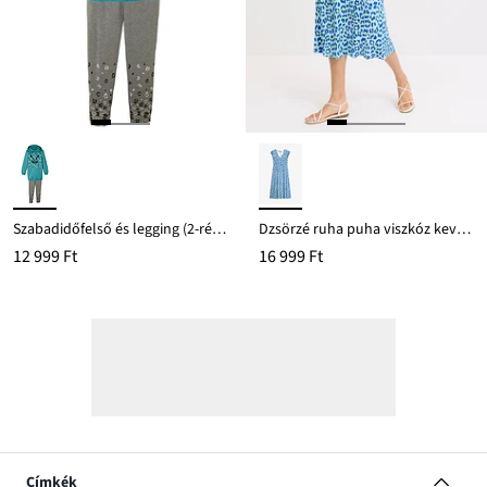
Szabadidőfelső és legging (2-részes szett) bio-pamut keverékből
Dzsörzé ruha puha viszkóz keverékből
12 999 Ft
16 999 Ft
Címkék