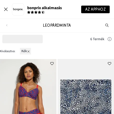
bonprix alkalmazás
AZ APPHOZ
LEOPÁRDMINTA
Te
ker
6 Termék
kék
Kiválasztva: