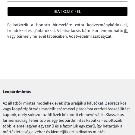
IRATKOZZ FEL
Feliratkozik a bonprix hírlevelére extra kedvezménykódokkal,
trendekkel és ajánlatokkal. A feliratkozás bármikor lemondható:
itt
vagy bármely hírlevél láblécében.
Adatvédelmi szabályzat.
Leopárdmintás
Az állatbőr mintás modellek évek óta uralják a kifutókat. Zebracsíkos
vagy leopárdpöttyös modellt szőrmével párosítva eredeti összeállítást
kapunk, mely sokszor az öltözék központi elemévé válik. Klasszikus
farmernadrág
, fehér top és egy leopárdmintás kabátka - az öltözék
többi eleme legyen egyszínű és a fazonjuk egyszerű, így betartjuk a
mértékletesség elvéhez és kiemeljük ezt a divatos mintát.