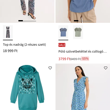
Top és nadrág (2-részes szett)
SALE
18 999 Ft
Póló szövetbetéttel és csillogó kövekkel
Új
3799 Ft
-55%
8499 Ft
Leárazva
ár
8499 Ft
Ft-
ról