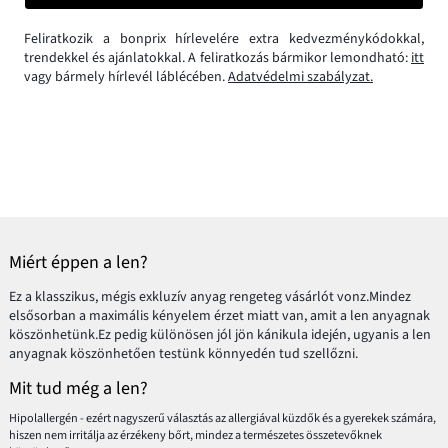
Feliratkozik a bonprix hírlevelére extra kedvezménykódokkal,
trendekkel és ajánlatokkal. A feliratkozás bármikor lemondható:
itt
vagy bármely hírlevél láblécében.
Adatvédelmi szabályzat.
Miért éppen a len?
Ez a klasszikus, mégis exkluzív anyag rengeteg vásárlót vonz.Mindez
elsősorban a maximális kényelem érzet miatt van, amit a len anyagnak
köszönhetünk.Ez pedig különösen jól jön kánikula idején, ugyanis a len
anyagnak köszönhetően testünk könnyedén tud szellőzni.
Mit tud még a len?
Hipolallergén - ezért nagyszerű választás az allergiával küzdők és a gyerekek számára,
hiszen nem irritálja az érzékeny bőrt, mindez a természetes összetevőknek