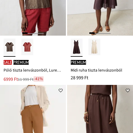
SALE
PREMIUM
PREMIUM
Póló tiszta lenvászonból, Lurex szálakkal
Midi ruha tiszta lenvászonból
28 999 Ft
Új
6999 Ft
-41%
11 999 Ft
Leárazva
ár
11 999 Ft
Ft-
ról