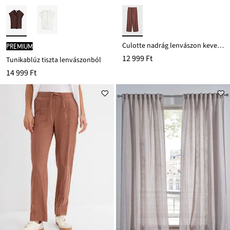
Culotte nadrág lenvászon keverékből
PREMIUM
12 999 Ft
Tunikablúz tiszta lenvászonból
14 999 Ft