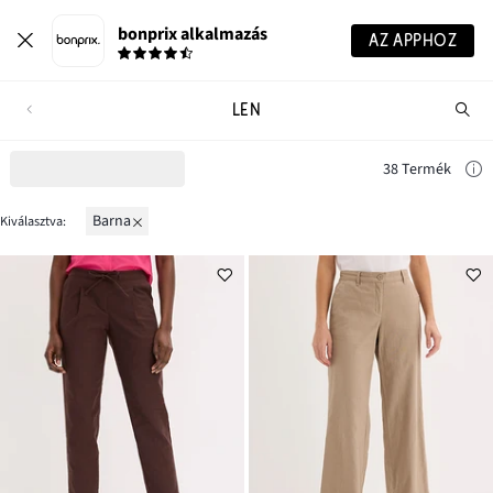
bonprix alkalmazás
AZ APPHOZ
LEN
Te
ker
38 Termék
barna
Kiválasztva: