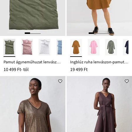
Pamut ágyneműhuzat lenvászon hatással
Ingblúz ruha lenvászon-pamut keverékből
10 499 Ft
- tól
19 499 Ft