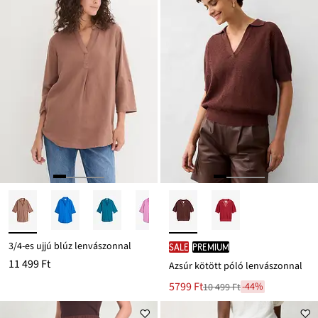
3/4-es ujjú blúz lenvászonnal
SALE
PREMIUM
11 499 Ft
Azsúr kötött póló lenvászonnal
Új
5799 Ft
-44%
10 499 Ft
Leárazva
ár
10 499 Ft
Ft-