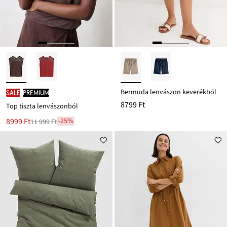
Bermuda lenvászon keverékből
SALE
PREMIUM
8799 Ft
Top tiszta lenvászonból
Új
8999 Ft
-25%
11 999 Ft
Leárazva
ár
11 999 Ft
Ft-
ról