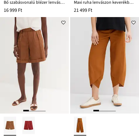
Bő szabásvonalú blézer lenvászon-viszkóz keverékből
Maxi ruha lenvászon keverékből, megkötős részlettel a hátoldalán
16 999 Ft
21 499 Ft