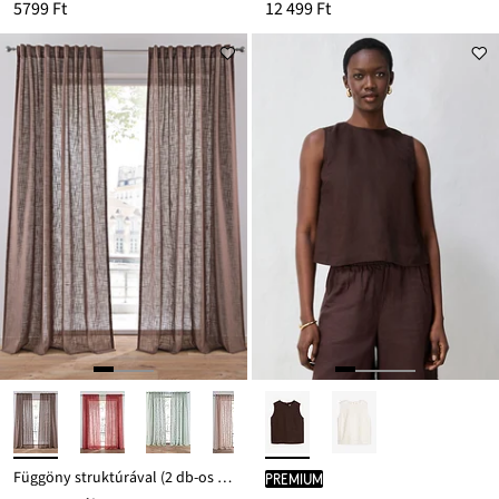
5799 Ft
12 499 Ft
Függöny struktúrával (2 db-os csomag)
PREMIUM