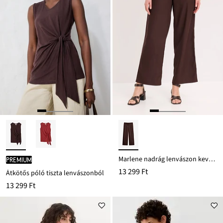
Marlene nadrág lenvászon keverékkel
PREMIUM
13 299 Ft
Átkötős póló tiszta lenvászonból
13 299 Ft