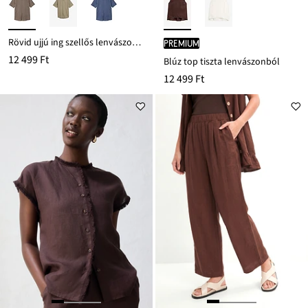
Rövid ujjú ing szellős lenvászon keverékből
PREMIUM
12 499 Ft
Blúz top tiszta lenvászonból
12 499 Ft