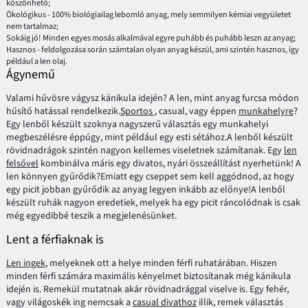
köszönhető;
Ökológikus - 100% biológiailag lebomló anyag, mely semmilyen kémiai vegyületet
nem tartalmaz;
Sokáig jó! Minden egyes mosás alkalmával egyre puhább és puhább leszn az anyag;
Hasznos - feldolgozása során számtalan olyan anyag készül, ami szintén hasznos, így
például a len olaj.
Ágynemű
Valami hűvösre vágysz kánikula idején? A len, mint anyag furcsa módon
hűsítő hatással rendelkezik.
Sportos
, casual, vagy éppen
munkahelyre
?
Egy lenből készült szoknya nagyszerű választás egy munkahelyi
megbeszélésre éppúgy, mint például egy esti sétához.A lenből készült
rövidnadrágok szintén nagyon kellemes viseletnek számítanak. Egy
len
felsővel
kombinálva máris egy divatos, nyári összeállítást nyerhetünk! A
len könnyen gyűrődik?Emiatt egy cseppet sem kell aggódnod, az hogy
egy picit jobban gyűrődik az anyag legyen inkább az előnye!A lenből
készült ruhák nagyon eredetiek, melyek ha egy picit ráncolódnak is csak
még egyedibbé teszik a megjelenésünket.
Lent a férfiaknak is
Len ingek
, melyeknek ott a helye minden férfi ruhatárában. Hiszen
minden férfi számára maximális kényelmet biztosítanak még kánikula
idején is. Remekül mutatnak akár rövidnadrággal viselve is. Egy fehér,
vagy világoskék ing nemcsak a
casual divathoz
illik, remek választás