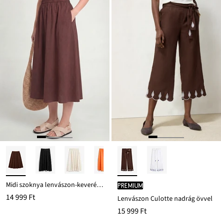
ról
Midi szoknya lenvászon-keverékből
PREMIUM
14 999 Ft
Lenvászon Culotte nadrág övvel
15 999 Ft