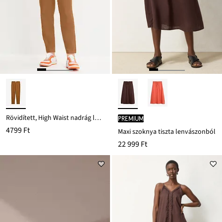
Rövidített, High Waist nadrág lenvászon-viszkóz keverékből
PREMIUM
4799 Ft
Maxi szoknya tiszta lenvászonból
22 999 Ft