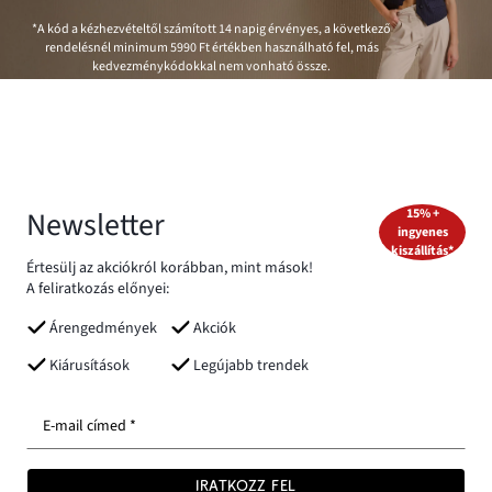
*A kód a kézhezvételtől számított 14 napig érvényes, a következő
rendelésnél minimum
5990 Ft
értékben használható fel, más
kedvezménykódokkal nem vonható össze.
Newsletter
15% +
ingyenes
kiszállítás*
Értesülj az akciókról korábban, mint mások!
A feliratkozás előnyei:
Árengedmények
Akciók
Kiárusítások
Legújabb trendek
E-mail címed *
IRATKOZZ FEL