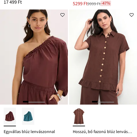
17 499 Ft
Új
5299 Ft
-47%
9999 Ft
Leárazva
ár
9999 Ft
Ft-
ról
Egyvállas blúz lenvászonnal
Hosszú, bő fazonú blúz lenvászon-keverékből