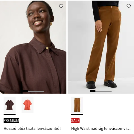
PREMIUM
SALE
Hosszú blúz tiszta lenvászonból
High Waist nadrág lenvászon-viszkóz keverékből