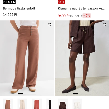
PREMIUM
SALE
Bermuda tiszta lenből
Kismama nadrág lenvászon keverékből készült haspánttal
14 999 Ft
Új
9499 Ft
-40%
15 999 Ft
Leárazva
ár
15 999 Ft
Ft-
ról