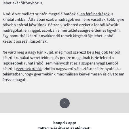
lehet akár öltönyhöz is.
A női divat mellett szintén megtalálhatóak a
len férfi nadrágok
is
kínálatunkban.Általában ezek a nadrágok nem élre vasaltak, többnyire
bővebb szárral készülnek. Bátran viselheted ezeket a lenből készült
nadrágokat len inggel, azonban a mértékletességre érdemes figyelni.
Egy pamutból készült nyakkendő remek kiegészítője lehet lenből
készült összeállításodnak.
Ne várd meg a nagy kánikulát, még most szerezd be a legjobb lenből
készült ruhákat szeretteidnek, és persze magadnak is.Ne feledd a
legkisebbek ruhatárából sem hiányozhat ez a szuper anyag! Lenből
készült
gyermek ruhák
szintén nagyszerű választásnak bizonyulnak a
tekintetben, hogy gyermekünk maximálisan kényelmesen és divatosan
érezze magát!
bonprix app:
töltsd le és élvezd az előnyeit!