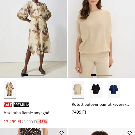
Kötött pulóver pamut keverékből
SALE
PREMIUM
7499 Ft
Maxi ruha Ramie anyagból
Új
13 499 Ft
-43%
23 999 Ft
Leárazva
ár
23 999 Ft
Ft-