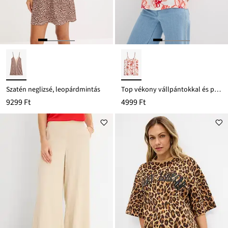
Szatén neglizsé, leopárdmintás
Top vékony vállpántokkal és puha viszkóz keverékből
9299 Ft
4999 Ft