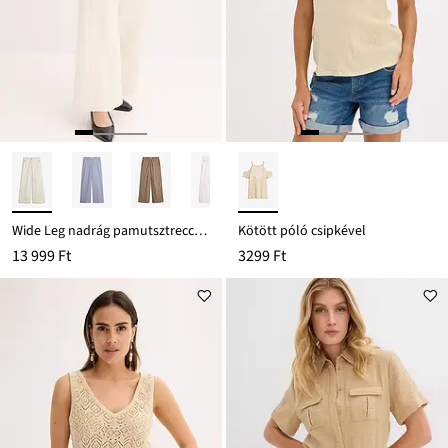
Wide Leg nadrág pamutsztreccs anyagból
Kötött póló csipkével
13 999 Ft
3299 Ft