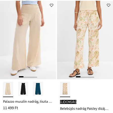
Palazzo muszlin nadrág, tiszta pamutból
újdonság
11 499 Ft
Belebújós nadrág Paisley dizájnban