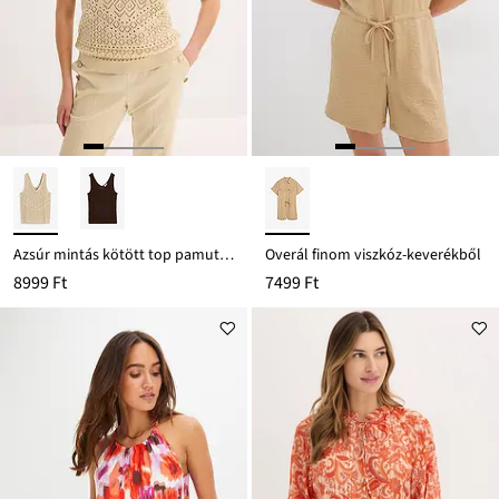
Azsúr mintás kötött top pamut tartalmú anyagból
Overál finom viszkóz-keverékből
8999 Ft
7499 Ft