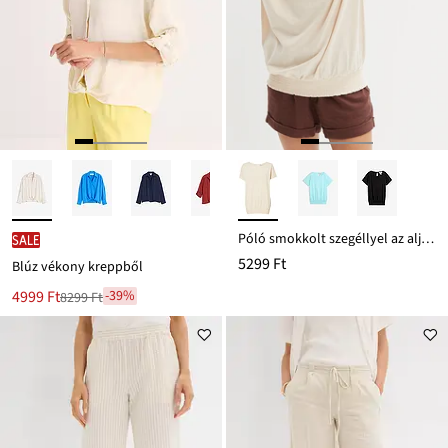
Póló smokkolt szegéllyel az alján, bio-pamutból
SALE
5299 Ft
Blúz vékony kreppből
Új
4999 Ft
-39%
8299 Ft
Leárazva
ár
8299 Ft
Ft-
ról