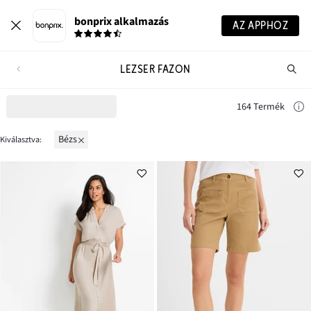
bonprix alkalmazás
AZ APPHOZ
LEZSER FAZON
Te
ker
164 Termék
bézs
Kiválasztva: