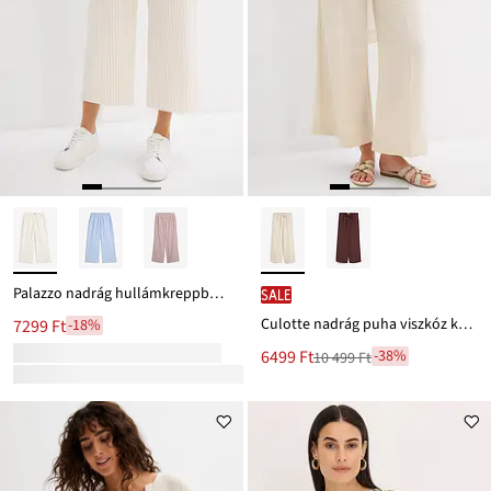
Palazzo nadrág hullámkreppből, 7/8-os hosszban
SALE
Culotte nadrág puha viszkóz keverékből
7299 Ft
-18%
Új
6499 Ft
-38%
10 499 Ft
Leárazva
ár
10 499 Ft
Ft-
ról