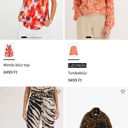
Mintás blúz top
újdonság
8499 Ft
Tunikablúz
9499 Ft