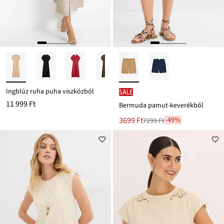
Ingblúz ruha puha viszkózból
SALE
11 999 Ft
Bermuda pamut-keverékből
Új
3699 Ft
-49%
7299 Ft
Leárazva
ár
7299 Ft
Ft-
ról