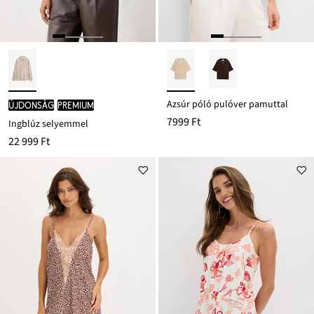
Azsúr póló pulóver pamuttal
újdonság
PREMIUM
7999 Ft
Ingblúz selyemmel
22 999 Ft