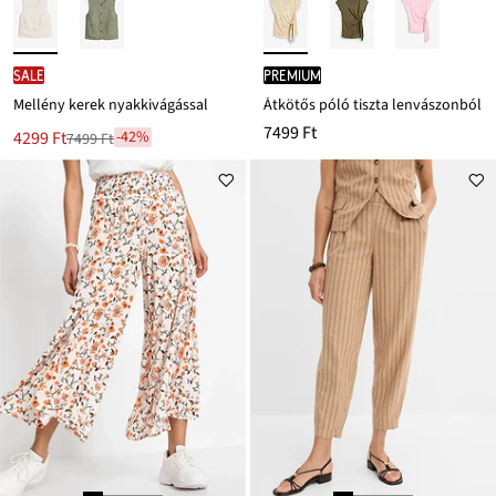
SALE
PREMIUM
Mellény kerek nyakkivágással
Átkötős póló tiszta lenvászonból
7499 Ft
Új
4299 Ft
-42%
7499 Ft
Leárazva
ár
7499 Ft
Ft-
ról