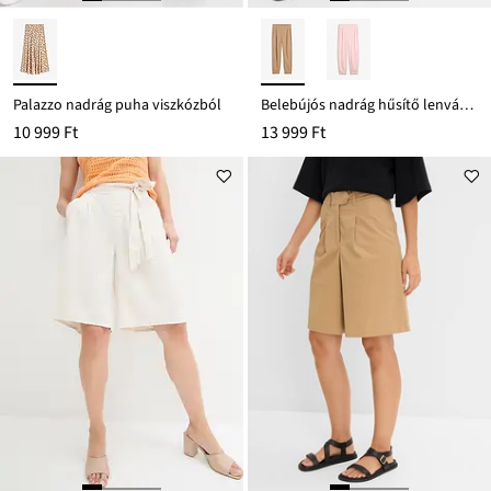
Palazzo nadrág puha viszkózból
Belebújós nadrág hűsítő lenvászon keverékből
10 999 Ft
13 999 Ft