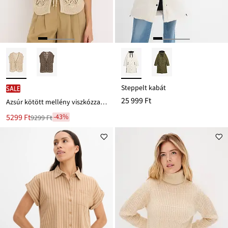
Steppelt kabát
SALE
25 999 Ft
Azsúr kötött mellény viszkózzal és csillogó szálakkal
Új
5299 Ft
-43%
9299 Ft
Leárazva
ár
9299 Ft
Ft-
ról