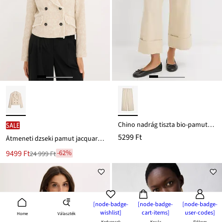
Chino nadrág tiszta bio-pamutból
SALE
5299 Ft
Átmeneti dzseki pamut jacquard anyagból, lenvászonnal
Új
9499 Ft
-62%
24 999 Ft
Leárazva
ár
24 999 Ft
Ft-
ról
[node-badge-
[node-badge-
[node-badge-
wishlist]
cart-items]
user-codes]
Választék
Home