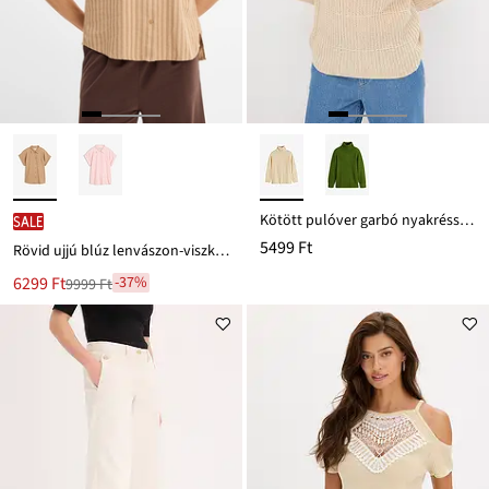
Kötött pulóver garbó nyakrésszel
SALE
5499 Ft
Rövid ujjú blúz lenvászon-viszkóz keverékből
Új
6299 Ft
-37%
9999 Ft
Leárazva
ár
9999 Ft
Ft-
ról