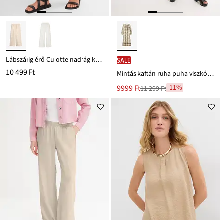
Lábszárig érő Culotte nadrág könnyű lenvászon-keverékből
SALE
10 499 Ft
Mintás kaftán ruha puha viszkózból
Új
9999 Ft
-11%
11 299 Ft
Leárazva
ár
11 299 Ft
Ft-
ról