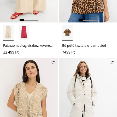
Palazzo nadrág viszkóz keverékből
Bő póló tiszta bio-pamutból
12 499 Ft
7499 Ft