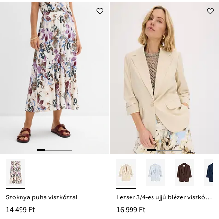
ár
8999 Ft
Ft-
ról
Szoknya puha viszkózzal
Lezser 3/4-es ujjú blézer viszkózból
14 499 Ft
16 999 Ft