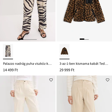
Palazzo nadrág puha viszkóz-keverékből
3-az-1-ben kismama kabát Teddy-polár anyagból
14 499 Ft
29 999 Ft