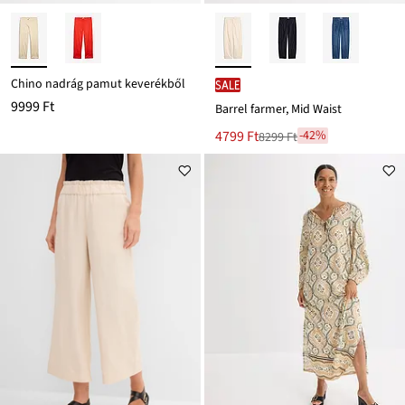
Chino nadrág pamut keverékből
SALE
9999 Ft
Barrel farmer, Mid Waist
Új
4799 Ft
-42%
8299 Ft
Leárazva
ár
8299 Ft
Ft-
ról