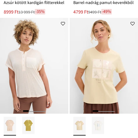
Azsúr kötött kardigán flitterekkel
Barrel-nadrág pamut-keverékből
Új
Új
8999 Ft
4799 Ft
-35%
-49%
13 999 Ft
9499 Ft
Leárazva
Leárazva
ár
ár
13 999 Ft
9499 Ft
Ft-
Ft-
ról
ról