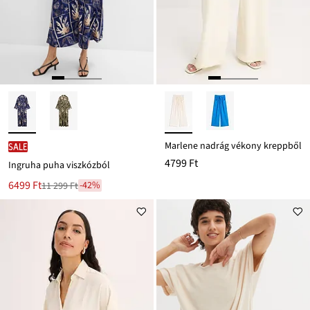
Marlene nadrág vékony kreppből
SALE
4799 Ft
Ingruha puha viszkózból
Új
6499 Ft
-42%
11 299 Ft
Leárazva
ár
11 299 Ft
Ft-
ról