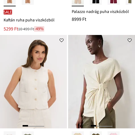
Palazzo nadrág puha viszkózból
SALE
8999 Ft
Kaftán ruha puha viszkózból
Új
5299 Ft
-49%
10 499 Ft
Leárazva
ár
10 499 Ft
Ft-
ról