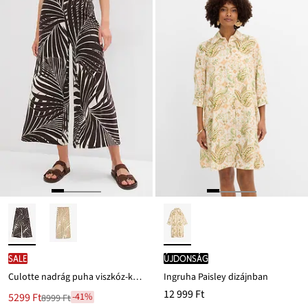
ról
SALE
újdonság
Culotte nadrág puha viszkóz-keverékből
Ingruha Paisley dizájnban
12 999 Ft
Új
5299 Ft
-41%
8999 Ft
Leárazva