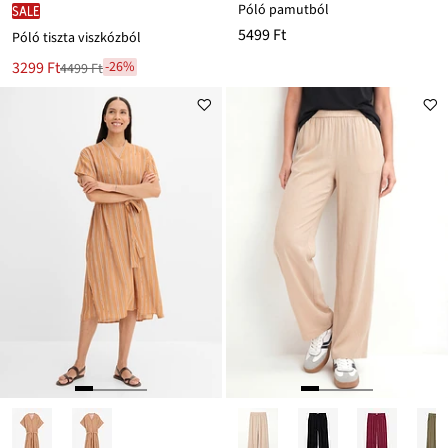
Póló pamutból
SALE
5499 Ft
Póló tiszta viszkózból
Új
3299 Ft
-26%
4499 Ft
Leárazva
ár
4499 Ft
Ft-
ról