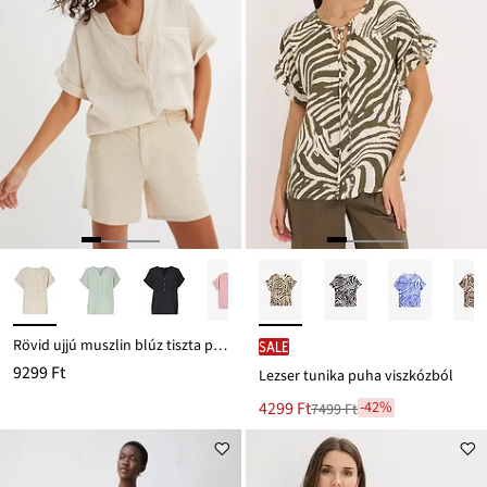
Rövid ujjú muszlin blúz tiszta pamutból
SALE
9299 Ft
Lezser tunika puha viszkózból
Új
4299 Ft
-42%
7499 Ft
Leárazva
ár
7499 Ft
Ft-
ról