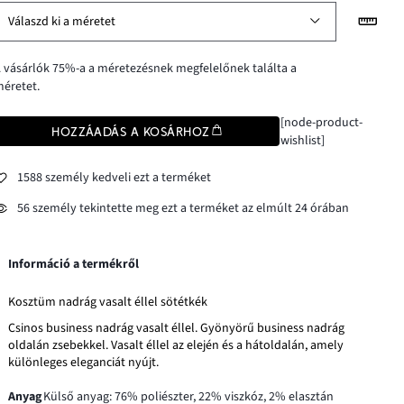
Válaszd ki a méretet
 vásárlók 75%-a a méretezésnek megfelelőnek találta a
éretet.
[node-product-
HOZZÁADÁS A KOSÁRHOZ
wishlist]
1588 személy kedveli ezt a terméket
56 személy tekintette meg ezt a terméket az elmúlt 24 órában
Információ a termékről
Kosztüm nadrág vasalt éllel sötétkék
Csinos business nadrág vasalt éllel. Gyönyörű business nadrág
oldalán zsebekkel. Vasalt éllel az elején és a hátoldalán, amely
különleges eleganciát nyújt.
Anyag
Külső anyag: 76% poliészter, 22% viszkóz, 2% elasztán