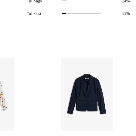
Túl nagy
14%
Túl kicsi
11%