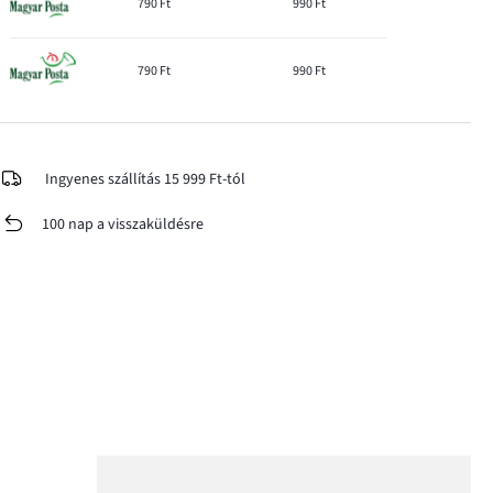
790 Ft
990 Ft
790 Ft
990 Ft
Ingyenes szállítás 15 999 Ft-tól
100 nap a visszaküldésre