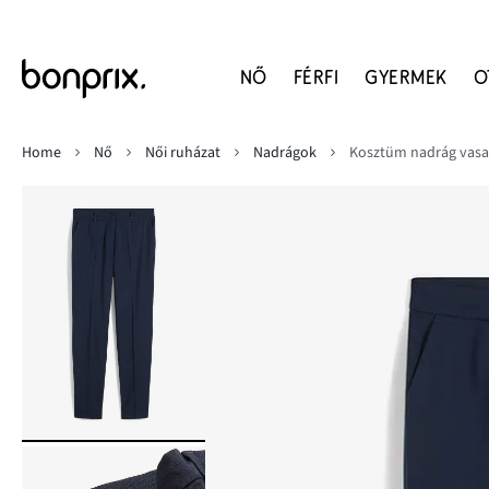
NŐ
FÉRFI
GYERMEK
O
Home
Nő
Női ruházat
Nadrágok
Kosztüm nadrág vasal