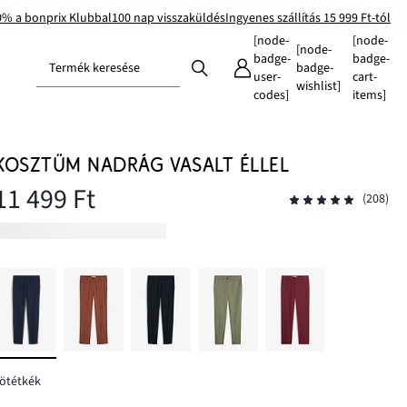
0% a bonprix Klubbal
100 nap visszaküldés
Ingyenes szállítás 15 999 Ft-tól
[node-
[node-
[node-
badge-
badge-
Termék keresése
badge-
user-
cart-
wishlist]
codes]
items]
KOSZTÜM NADRÁG VASALT ÉLLEL
11 499 Ft
(208)
ötétkék