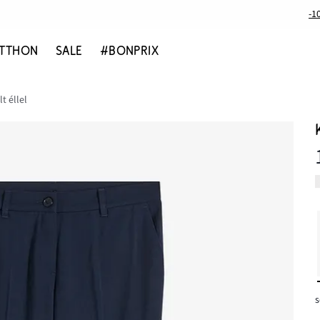
-1
TTHON
SALE
#BONPRIX
t éllel
s