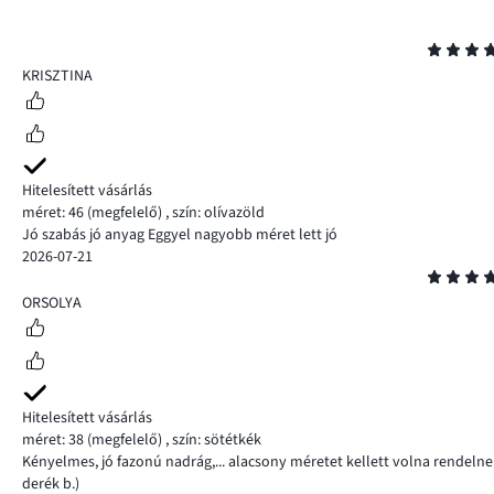
Osztályzat
5
KRISZTINA
Hitelesített vásárlás
méret: 46
(megfelelő)
,
szín: olívazöld
Jó szabás jó anyag Eggyel nagyobb méret lett jó
2026-07-21
Osztályzat
4
ORSOLYA
Hitelesített vásárlás
méret: 38
(megfelelő)
,
szín: sötétkék
Kényelmes, jó fazonú nadrág,... alacsony méretet kellett volna rendelne
derék b.)