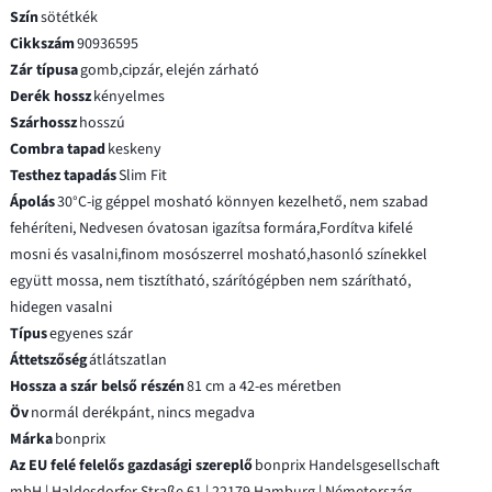
Szín
sötétkék
Cikkszám
90936595
Zár típusa
gomb,cipzár, elején zárható
Derék hossz
kényelmes
Szárhossz
hosszú
Combra tapad
keskeny
Testhez tapadás
Slim Fit
Ápolás
30°C-ig géppel mosható könnyen kezelhető, nem szabad
fehéríteni, Nedvesen óvatosan igazítsa formára,Fordítva kifelé
mosni és vasalni,finom mosószerrel mosható,hasonló színekkel
együtt mossa, nem tisztítható, szárítógépben nem szárítható,
hidegen vasalni
Típus
egyenes szár
Áttetszőség
átlátszatlan
Hossza a szár belső részén
81 cm a 42-es méretben
Öv
normál derékpánt, nincs megadva
Márka
bonprix
Az EU felé felelős gazdasági szereplő
bonprix Handelsgesellschaft
mbH | Haldesdorfer Straße 61 | 22179 Hamburg | Németország,