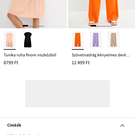
Tunika ruha finom viszkózból
Szövetnadrág kényelmes derékpánttal
8799 Ft
12 499 Ft
Címkék