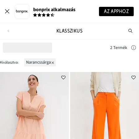
bonprix alkalmazás
AZ APPHOZ
KLASSZIKUS
Te
ker
2 Termék
narancssárga
Kiválasztva: