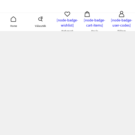
[node-badge-
[node-badge-
[node-badge-
wishlist]
cart-items]
user-codes]
Választék
Home
Kedvencek
Kosár
Fiókom
bonprix app:
töltsd le és élvezd az előnyeit!
Fizetés és kiszállítás