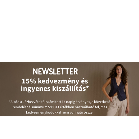
NEWSLETTER
15% kedvezmény és
ingyenes kiszállítás*
*A kód a kézhezvételtől számított 14 napig érvényes, a következő
rendelésnél minimum
5990 Ft
értékben használható fel, más
kedvezménykódokkal nem vonható össze.