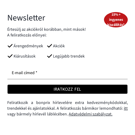
Newsletter
15% +
ingyenes
kiszállítás*
Értesülj az akciókról korábban, mint mások!
A feliratkozás előnyei:
Árengedmények
Akciók
Kiárusítások
Legújabb trendek
E-mail címed *
IRATKOZZ FEL
Feliratkozik a bonprix hírlevelére extra kedvezménykódokkal,
trendekkel és ajánlatokkal. A feliratkozás bármikor lemondható:
itt
vagy bármely hírlevél láblécében.
Adatvédelmi szabályzat.