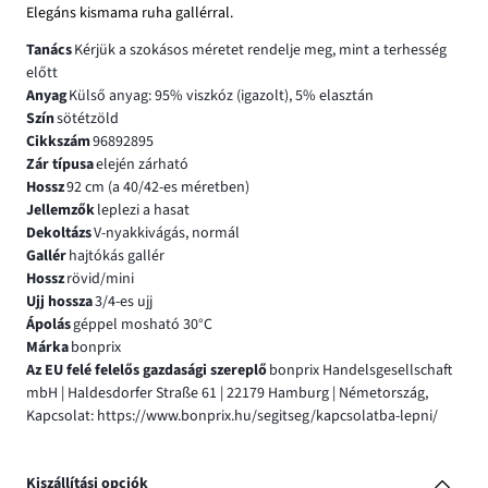
Elegáns kismama ruha gallérral.
Tanács
Kérjük a szokásos méretet rendelje meg, mint a terhesség
előtt
Anyag
Külső anyag: 95% viszkóz (igazolt), 5% elasztán
Szín
sötétzöld
Cikkszám
96892895
Zár típusa
elején zárható
Hossz
92 cm (a 40/42-es méretben)
Jellemzők
leplezi a hasat
Dekoltázs
V-nyakkivágás, normál
Gallér
hajtókás gallér
Hossz
rövid/mini
Ujj hossza
3/4-es ujj
Ápolás
géppel mosható 30°C
Márka
bonprix
Az EU felé felelős gazdasági szereplő
bonprix Handelsgesellschaft
mbH | Haldesdorfer Straße 61 | 22179 Hamburg | Németország,
Kapcsolat: https://www.bonprix.hu/segitseg/kapcsolatba-lepni/
Kiszállítási opciók