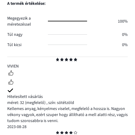
szavazatok
A termék értékelése:
0.
száma
0.
Megegyezik a
100%
méretezéssel
Túl nagy
0%
Túl kicsi
0%
Osztályzat
5
VIVIEN
Hitelesített vásárlás
méret: 32
(megfelelő)
,
szín: sötétzöld
Kellemes anyag, kényelmes viselet, megfelelő a hossza is. Nagyon
vékony vagyok, ezért szuper hogy állítható a mell alatti rész, vagyis
tudom szorosabbra is venni.
2023-08-28
Osztályzat