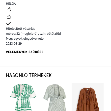
4
HELGA
Hitelesített vásárlás
méret: 32
(megfelelő)
,
szín: sötétzöld
Megvagyok elégedve vele
2023-03-29
VÉLEMÉNYEK SZŰRÉSE
HASONLÓ TERMÉKEK