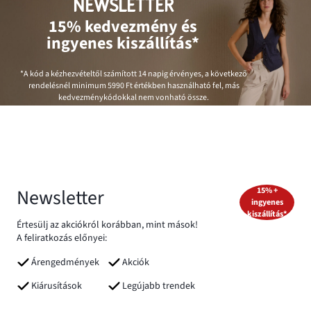
NEWSLETTER
15% kedvezmény és
ingyenes kiszállítás*
*A kód a kézhezvételtől számított 14 napig érvényes, a következő
rendelésnél minimum
5990 Ft
értékben használható fel, más
kedvezménykódokkal nem vonható össze.
Newsletter
15% +
ingyenes
kiszállítás*
Értesülj az akciókról korábban, mint mások!
A feliratkozás előnyei:
Árengedmények
Akciók
Kiárusítások
Legújabb trendek