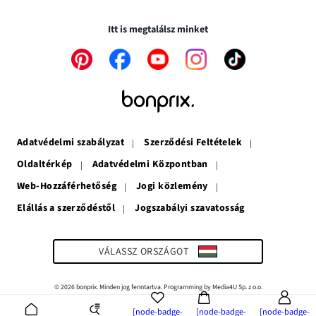
Biztonságos tranzakciók és vásárlások SSL-en keresztül.
ablakban
meg
nyílik
nyílik
meg
Itt is megtalálsz minket
meg
A
A
A
A
A
link
link
link
link
link
új
új
új
új
új
ablakban
ablakban
ablakban
ablakban
ablakban
nyílik
nyílik
nyílik
nyílik
nyílik
meg
meg
meg
meg
meg
Adatvédelmi szabályzat
Szerződési Feltételek
Oldaltérkép
Adatvédelmi Központban
Web-Hozzáférhetőség
Jogi közlemény
Elállás a szerződéstől
Jogszabályi szavatosság
A
link
új
ablakban
VÁLASSZ ORSZÁGOT
nyílik
meg
© 2026 bonprix. Minden jog fenntartva. Programming by Media4U Sp. z o.o.
[node-badge-
[node-badge-
[node-badge-