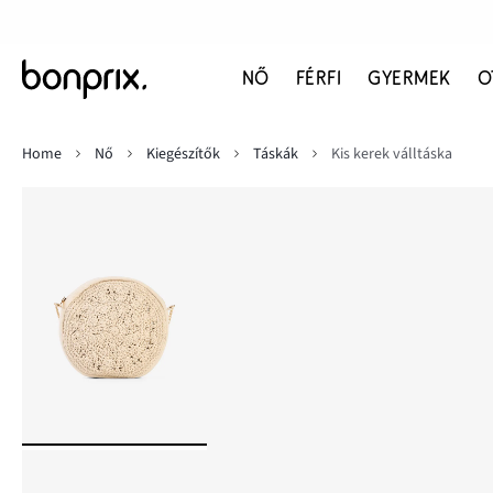
NŐ
FÉRFI
GYERMEK
O
Home
Nő
Kiegészítők
Táskák
Kis kerek válltáska