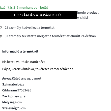
iszállítás 3–5 munkanapon belül
[node-product-
HOZZÁADÁS A KOSÁRHOZ
wishlist]
22 személy kedveli ezt a terméket
32 személy tekintette meg ezt a terméket az elmúlt 24 órában
Információ a termékről
Kis kerek válltáska natúrbézs
Bájos, kerek válltáska, tökéletes városi sétákhoz.
Anyag
Külső anyag: pamut
Szín
natúrbézs
Cikkszám
97063495
Zár típusa
cipzár
Mélység
4 cm
Szélesség
23 cm