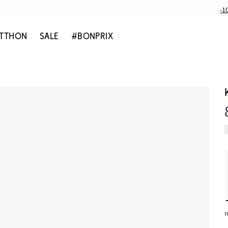
-1
TTHON
SALE
#BONPRIX
n