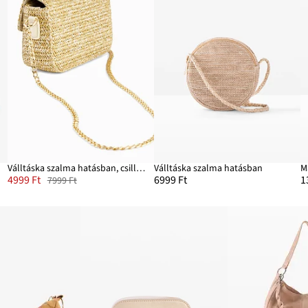
Válltáska szalma hatásban, csillogó szálakkal
Válltáska szalma hatásban
M
4999 Ft
6999 Ft
1
7999 Ft