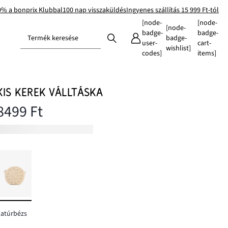
0% a bonprix Klubbal
100 nap visszaküldés
Ingyenes szállítás 15 999 Ft-tól
[node-
[node-
[node-
badge-
badge-
Termék keresése
badge-
user-
cart-
wishlist]
codes]
items]
KIS KEREK VÁLLTÁSKA
8499 Ft
atúrbézs