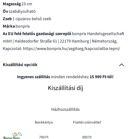
Magasság
23 cm
Öv
szabályozható
Zseb
1 cipzáros belső zseb
Márka
bonprix
Az EU felé felelős gazdasági szereplő
bonprix Handelsgesellschaft
mbH | Haldesdorfer Straße 61 | 22179 Hamburg | Németország,
Kapcsolat: https://www.bonprix.hu/segitseg/kapcsolatba-lepni/
Kiszállítási opciók
Ingyenes szállítás
minden rendeléshez
15 999 Ft-től
!
Kiszállítási díj
Házhozszállítás
Bankkártya
Fizetés utánvéttel
790 Ft
990 Ft