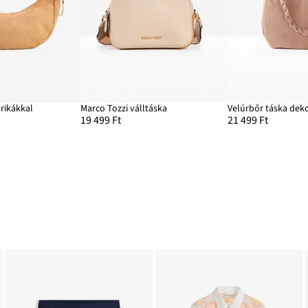
rikákkal
Marco Tozzi válltáska
19 499 Ft
21 499 Ft