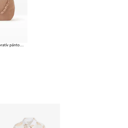
Velúrbőr táska dekoratív pántokkal