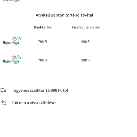
Átvételi ponton történő átvétel
Bankkártya
Fizetés utánvéttel
790 Ft
990 Ft
790 Ft
990 Ft
Ingyenes szállítás 15 999 Ft-tól
100 nap a visszaküldésre