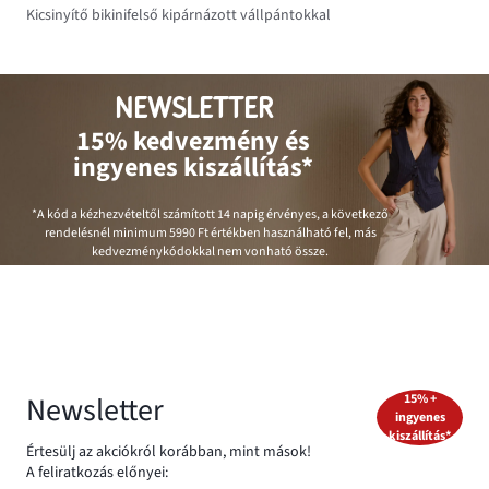
Kicsinyítő bikinifelső kipárnázott vállpántokkal
NEWSLETTER
15% kedvezmény és
ingyenes kiszállítás*
*A kód a kézhezvételtől számított 14 napig érvényes, a következő
rendelésnél minimum
5990 Ft
értékben használható fel, más
kedvezménykódokkal nem vonható össze.
Newsletter
15% +
ingyenes
kiszállítás*
Értesülj az akciókról korábban, mint mások!
A feliratkozás előnyei: