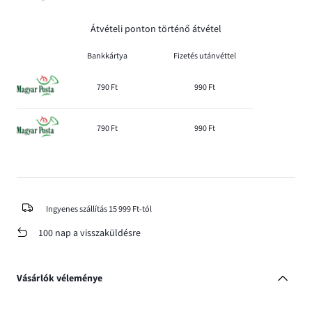
Átvételi ponton történő átvétel
Bankkártya
Fizetés utánvéttel
790 Ft
990 Ft
790 Ft
990 Ft
Ingyenes szállítás 15 999 Ft-tól
100 nap a visszaküldésre
Vásárlók véleménye