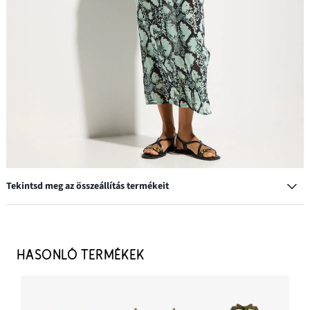
Tekintsd meg az összeállítás termékeit
Karkötő gyöngyökkel (10 db-os csomag)
4790 Ft
HASONLÓ TERMÉKEK
HOZZÁADÁS A KOSÁRHOZ