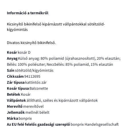
Információ a termékről
Kicsinyítő bikinifelső kipárnázott vállpántokkal sötétzöld-
kígyómintás
Divatos kicsinyítő bikinifelső.
Kosár
kosár D
Anyag
Külső anyag: 80% poliamid (újrahasznosított), 20% elasztán;
Bélés: 100% poliészter; Neccbélés: 85% poliamid, 15% elasztán
Szín
sötétzöld/kígyómintás
Cikkszám
94112695
Zár típusa
kattintós zár
Kosár típusa
Balconette
Betétek
Kosár
Vállpántok
állítható, széles és kipárnázott vállpántok
Merevítő
merevítővel
Jellemzők
mellnél bélelt
Márka
bonprix
Az EU felé felelős gazdasági szereplő
bonprix Handelsgesellschaft