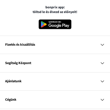
bonprix app:
töltsd le és élvezd az előnyeit!
Fizetés és kiszállítás
MasterCard
VISA
Segítség Központ
Google pay
Apple pay
Kérdések és válaszok
Magyar Posta
Kiszállítás és fizetési módok
Ajánlatunk
Visszáruzás és panaszok
Utánvétes fizetés
Mérettáblázatok
Nő
Bonprix Klub
Férfi
Online katalógus
Cégünk
Gyermek
Influencers
Lakás
Kapcsolat