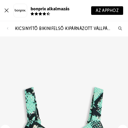
bonprix alkalmazás
AZ APPHOZ
KICSINYÍTŐ BIKINIFELSŐ KIPÁRNÁZOTT VÁLLPÁNTOKKAL
Te
ker