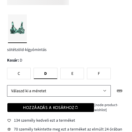
sötétzöld-kígyómintás
Kosár
:
D
C
D
E
F
Válaszd ki a méretet
[node-product-
HOZZÁADÁS A KOSÁRHOZ
wishlist]
134 személy kedveli ezt a terméket
70 személy tekintette meg ezt a terméket az elmúlt 24 órában