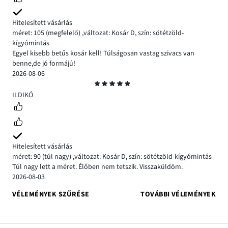
Hitelesített vásárlás
méret: 105
(megfelelő)
,
változat: Kosár D,
szín: sötétzöld-
kígyómintás
Egyel kisebb betűs kosár kell! Túlságosan vastag szivacs van
benne,de jó formájú!
2026-08-06
Osztályzat
5
ILDIKÓ
Hitelesített vásárlás
méret: 90
(túl nagy)
,
változat: Kosár D,
szín: sötétzöld-kígyómintás
Túl nagy lett a méret. Élőben nem tetszik. Visszaküldöm.
2026-08-03
VÉLEMÉNYEK SZŰRÉSE
TOVÁBBI VÉLEMÉNYEK