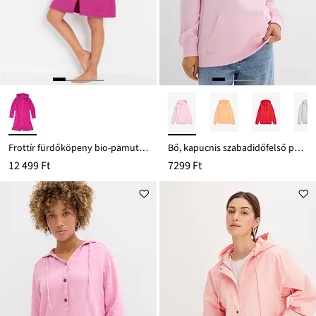
Frottír fürdőköpeny bio-pamutból, cipzárral
Bő, kapucnis szabadidőfelső pamut keverékből
12 499 Ft
7299 Ft