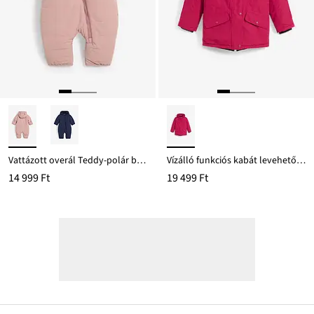
Vattázott overál Teddy-polár béléssel
Vízálló funkciós kabát levehető kapucnival és fényvisszaverős részletekkel
14 999 Ft
19 499 Ft