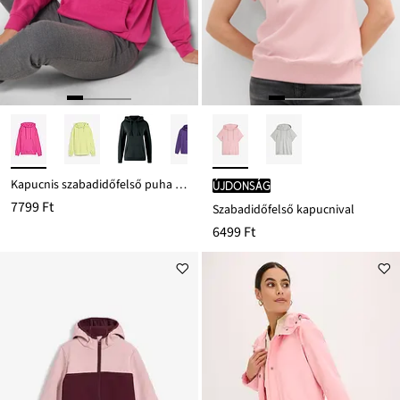
Kapucnis szabadidőfelső puha frottírból
újdonság
7799 Ft
Szabadidőfelső kapucnival
6499 Ft