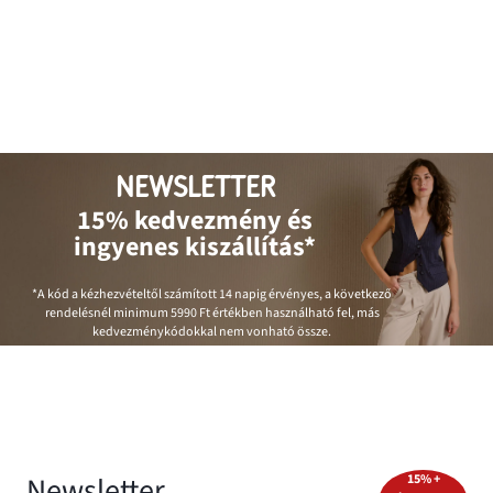
NEWSLETTER
15% kedvezmény és
ingyenes kiszállítás*
*A kód a kézhezvételtől számított 14 napig érvényes, a következő
rendelésnél minimum
5990 Ft
értékben használható fel, más
kedvezménykódokkal nem vonható össze.
Newsletter
15% +