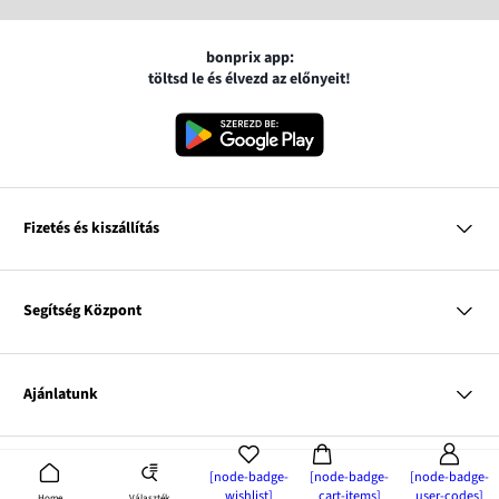
bonprix app:
töltsd le és élvezd az előnyeit!
Fizetés és kiszállítás
MasterCard
VISA
Segítség Központ
Google pay
Apple pay
Kérdések és válaszok
Magyar Posta
Kiszállítás és fizetési módok
Ajánlatunk
Visszáruzás és panaszok
Utánvétes fizetés
Mérettáblázatok
Nő
Bonprix Klub
Férfi
Online katalógus
Cégünk
[node-badge-
[node-badge-
[node-badge-
Gyermek
wishlist]
cart-items]
user-codes]
Influencers
Választék
Home