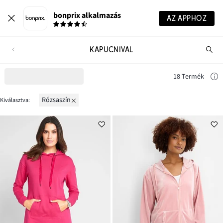
bonprix alkalmazás
AZ APPHOZ
KAPUCNIVAL
Te
ker
18 Termék
rózsaszín
Kiválasztva: