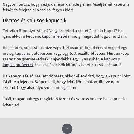
Nagyon fontos, hogy védjük a fejünk a hideg ellen. Viselj tehát kapucnis
felsőt és felejtsd el a szeles, fagyos időt!
Divatos és stílusos kapucnik
Tetszik a Brooklyni stílus? Vagy szereted a rap-et és a hip-hopot? Ha
igen, akkor a kedvenc
kapcnis felsőd
mindig magaddal fogod hordani.
Ha a finom, nőies stílus híve vagy, biztosan jól fogod érezni magad egy
meleg
kapucnis pulóverben
vagy egy testhezálló blúzban. Mindenképp
szerezz be gyermekednek is ajándékba egy ilyen ruhát. A
kapucnis
lányka pulóverek
és a kisfiús felsők kitűnő viselet a kicsik számára!
Ha kapucnis felső mellett döntesz, akkor ellenőrizd, hogy a kapucni rész
jól áll-e a fejeden. Szépen kell, hogy feküdjön a háton, illetve nem
szabad, hogy akadályozzon a mozgásban.
Találj magadnak egy megfelelő fazont és szeress bele te is a kapucnis
felsőkbe!