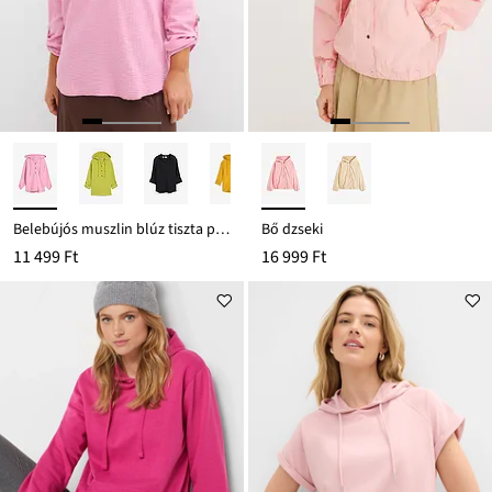
Belebújós muszlin blúz tiszta pamutból
Bő dzseki
11 499 Ft
16 999 Ft