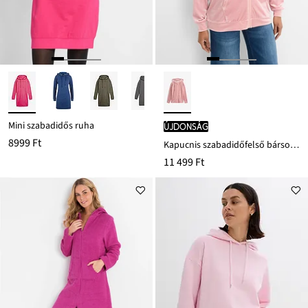
Mini szabadidős ruha
újdonság
8999 Ft
Kapucnis szabadidőfelső bársonyból
11 499 Ft