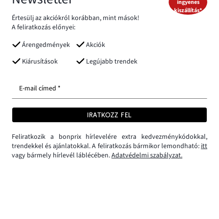
ingyenes
kiszállítás*
Értesülj az akciókról korábban, mint mások!
A feliratkozás előnyei:
Árengedmények
Akciók
Kiárusítások
Legújabb trendek
E-mail címed *
IRATKOZZ FEL
Feliratkozik a bonprix hírlevelére extra kedvezménykódokkal,
trendekkel és ajánlatokkal. A feliratkozás bármikor lemondható:
itt
vagy bármely hírlevél láblécében.
Adatvédelmi szabályzat.