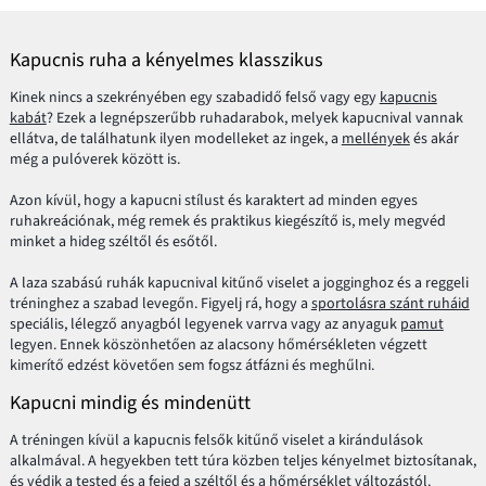
Kapucnis ruha a kényelmes klasszikus
Kinek nincs a szekrényében egy szabadidő felső vagy egy
kapucnis
kabát
? Ezek a legnépszerűbb ruhadarabok, melyek kapucnival vannak
ellátva, de találhatunk ilyen modelleket az ingek, a
mellények
és akár
még a pulóverek között is.
Azon kívül, hogy a kapucni stílust és karaktert ad minden egyes
ruhakreációnak, még remek és praktikus kiegészítő is, mely megvéd
minket a hideg széltől és esőtől.
A laza szabású ruhák kapucnival kitűnő viselet a jogginghoz és a reggeli
tréninghez a szabad levegőn. Figyelj rá, hogy a
sportolásra szánt ruháid
speciális, lélegző anyagból legyenek varrva vagy az anyaguk
pamut
legyen. Ennek köszönhetően az alacsony hőmérsékleten végzett
kimerítő edzést követően sem fogsz átfázni és meghűlni.
Kapucni mindig és mindenütt
A tréningen kívül a kapucnis felsők kitűnő viselet a kirándulások
alkalmával. A hegyekben tett túra közben teljes kényelmet biztosítanak,
és védik a tested és a fejed a széltől és a hőmérséklet változástól.