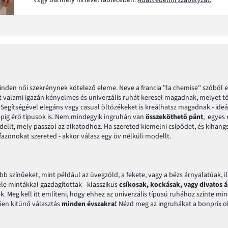
vagy bármely hírlevél láblécében.
Adatvédelmi szabályzat.
den női szekrénynek kötelező eleme. Neve a francia "la chemise" szóból er
t valami igazán kényelmes és univerzális ruhát keresel magadnak, melyet több
 Segítségével elegáns vagy casual öltözékeket is kreálhatsz magadnak - ide
zépig érő típusok is. Nem mindegyik ingruhán van
összeköthető pánt
, egyes
dellt, mely passzol az alkatodhoz. Ha szereted kiemelni csípődet, és kihang
fazonokat szereted - akkor válasz egy öv nélküli modellt.
b színűeket, mint például az üvegzöld, a fekete, vagy a bézs árnyalatúak, i
éle mintákkal gazdagítottak - klasszikus
csíkosak, kockásak, vagy divatos 
 Meg kell itt említeni, hogy ehhez az univerzális típusú ruhához színte mind
tően kitűnő választás
minden évszakra!
Nézd meg az ingruhákat a bonprix o