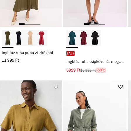
Ingblúz ruha puha viszkózból
SALE
11 999 Ft
Ingblúz ruha csipkével és megkötős pánttal
Új
6999 Ft
-50%
13 999 Ft
Leárazva
ár
13 999 Ft
Ft-
ról