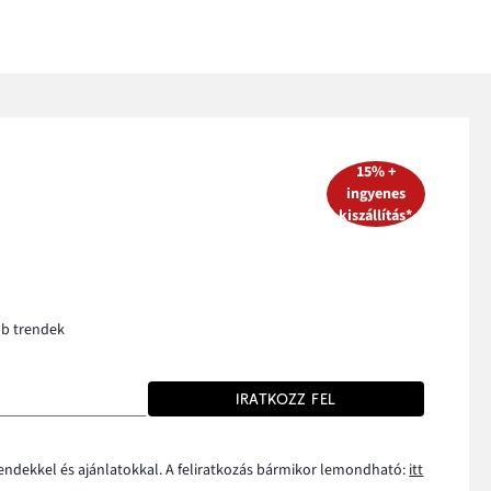
15% +
ingyenes
kiszállítás*
bb trendek
IRATKOZZ FEL
rendekkel és ajánlatokkal. A feliratkozás bármikor lemondható:
itt