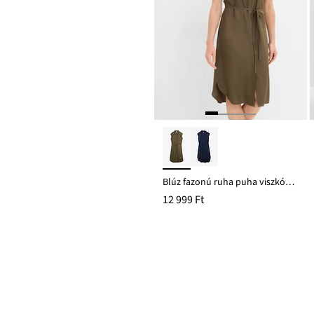
Blúz fazonú ruha puha viszkózból
12 999 Ft