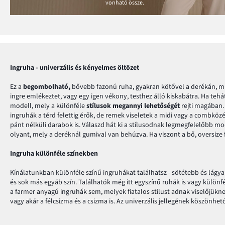
vonható össze.
Ingruha - univerzális és kényelmes öltözet
Ez a
begombolható,
bővebb fazonú ruha, gyakran kötővel a derékán, min
ingre emlékeztet, vagy egy igen vékony, testhez álló kiskabátra. Ha tehá
modell, mely a különféle
stílusok megannyi lehetőségét
rejti magában.
ingruhák a térd felettig érők, de remek viseletek a midi vagy a combkö
pánt nélküli darabok is. Válaszd hát ki a stílusodnak legmegfelelőbb mo
olyant, mely a deréknál gumival van behúzva. Ha viszont a bő, oversize 
Ingruha különféle színekben
Kínálatunkban különféle színű ingruhákat találhatsz - sötétebb és lágyab
és sok más egyáb szín. Találhatók még itt egyszínű ruhák is vagy különf
a farmer anyagú ingruhák sem, melyek fiatalos stilust adnak viselőjüknek.
vagy akár a félcsizma és a csizma is. Az univerzális jellegének köszönhe