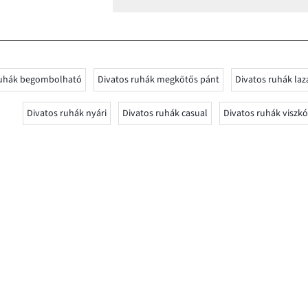
ruhák begombolható
Divatos ruhák megkötős pánt
Divatos ruhák laz
Divatos ruhák nyári
Divatos ruhák casual
Divatos ruhák viszk