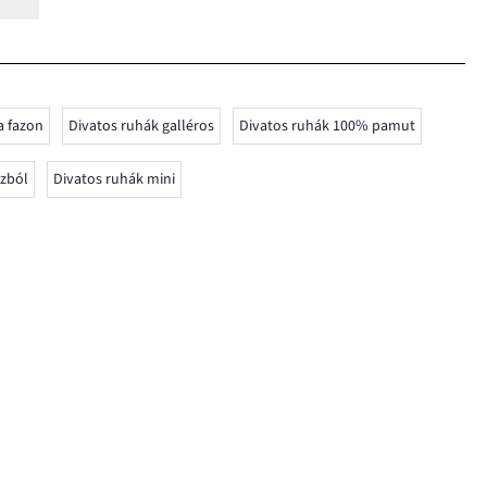
a fazon
Divatos ruhák galléros
Divatos ruhák 100% pamut
ózból
Divatos ruhák mini