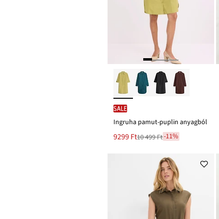
SALE
Ingruha pamut-puplin anyagból
Új
9299 Ft
-11%
10 499 Ft
Leárazva
ár
10 499 Ft
Ft-
ról