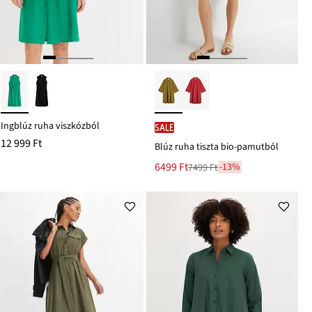
Ingblúz ruha viszkózból
SALE
12 999 Ft
Blúz ruha tiszta bio-pamutból
Új
6499 Ft
-13%
7499 Ft
Leárazva
ár
7499 Ft
Ft-
ról