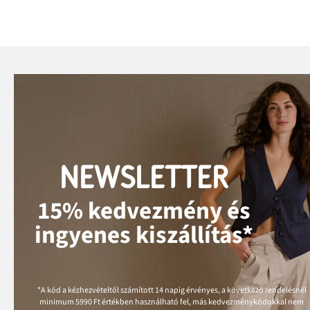
NEWSLETTER
15% kedvezmény és
ingyenes kiszállítás*
*A kód a kézhezvételtől számított 14 napig érvényes, a következő rendelésnél
minimum
5990 Ft
értékben használható fel, más kedvezménykódokkal nem