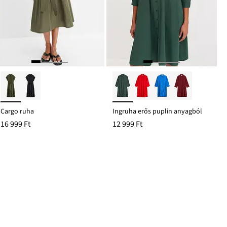
Cargo ruha
Ingruha erős puplin anyagból
16 999 Ft
12 999 Ft