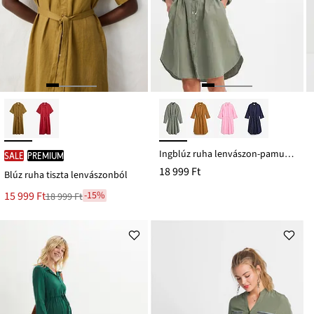
Ingblúz ruha lenvászon-pamut keverékből
SALE
PREMIUM
18 999 Ft
Blúz ruha tiszta lenvászonból
Új
15 999 Ft
-15%
18 999 Ft
Leárazva
ár
18 999 Ft
Ft-
ról