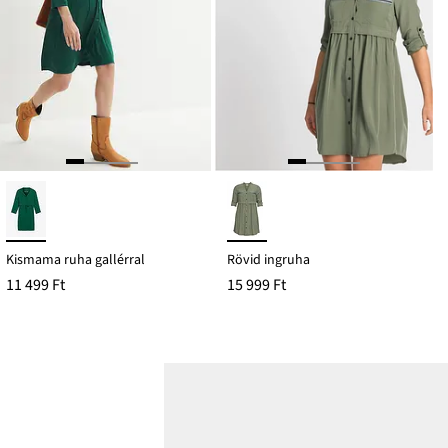
Kismama ruha gallérral
Rövid ingruha
11 499 Ft
15 999 Ft