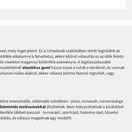
ed, mely inget jelent. Ez a ruhadarab szabásában tehát leginkább az
féle alkalomra is felvehetsz, akkor kitűnő választás ez az idők feletti
ális viseletet megannyi különféle eseményre. A legklasszikusabb
 modelleknél
elasztikus gumi
húzza össze a ruhát a deréknál, és vannak
súlyozni nőies alakod, akkor válassz pántos fazonú ingruhát, vagy
lletve intenzívebb, vidámabb színekben - piros, rozsaszín, narancssárga
állatmintás motívumokkal
díszítettek. Nem hiányozhatnak a kínálatból
enféle lábbeli passzol - tornacipő, sportcipő, balerina cipő, tűsarkú
ldalán, és válassz magadnak egy modellt.