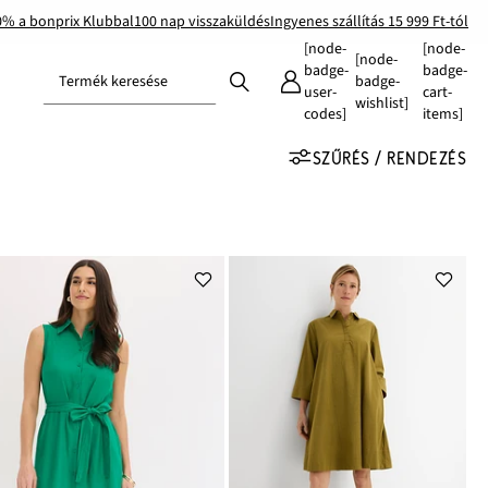
0% a bonprix Klubbal
100 nap visszaküldés
Ingyenes szállítás 15 999 Ft-tól
[node-
[node-
[node-
badge-
badge-
Termék keresése
badge-
user-
cart-
wishlist]
codes]
items]
SZŰRÉS / RENDEZÉS