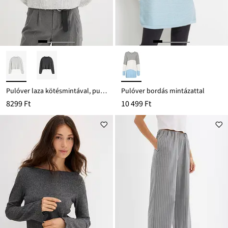
Pulóver laza kötésmintával, puha pamut-keverékből
Pulóver bordás mintázattal
8299 Ft
10 499 Ft