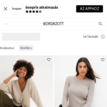
bonprix alkalmazás
AZ APPHOZ
BORDÁZOTT
Te
ker
14 Termék
szürke
Kiválasztva: