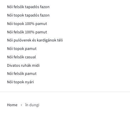
Női felsők tapadós fazon
Női topok tapadós fazon
Női topok 100% pamut
Női felsők 100% pamut
Női pulóverek és kardigánok téli
Női topok pamut
Női felsők casual
Divatos ruhák midi
Női felsők pamut
Női topok nyári
Home
în dungi