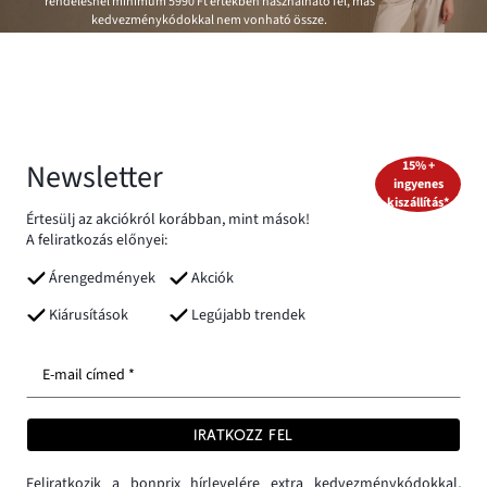
rendelésnél minimum
5990 Ft
értékben használható fel, más
kedvezménykódokkal nem vonható össze.
Newsletter
15% +
ingyenes
kiszállítás*
Értesülj az akciókról korábban, mint mások!
A feliratkozás előnyei:
Árengedmények
Akciók
Kiárusítások
Legújabb trendek
E-mail címed *
IRATKOZZ FEL
Feliratkozik a bonprix hírlevelére extra kedvezménykódokkal,