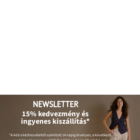
NEWSLETTER
15% kedvezmény és
ingyenes kiszállítás*
*A kód a kézhezvételtől számított 14 napig érvényes, a következő