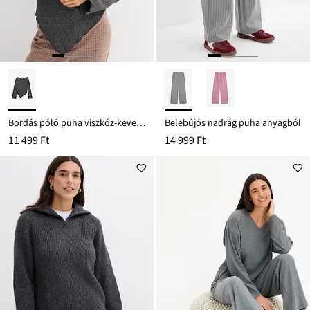
Bordás póló puha viszkóz-keverékből
Belebújós nadrág puha anyagból
11 499 Ft
14 999 Ft