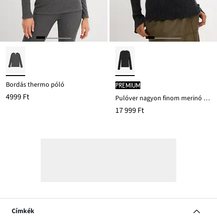
Bordás thermo póló
PREMIUM
4999 Ft
Pulóver nagyon finom merinó gyapjúból
17 999 Ft
Címkék