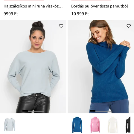
Hajszálcsíkos mini ruha viszkóz keverékből
Bordás pulóver tiszta pamutból
9999 Ft
10 999 Ft