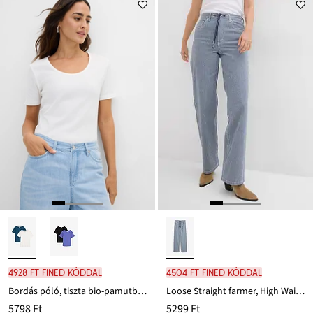
4928 Ft FINED kóddal
4504 Ft FINED kóddal
Bordás póló, tiszta bio-pamutból (2 db-os csomag)
Loose Straight farmer, High Waist, csíkos
5798 Ft
5299 Ft