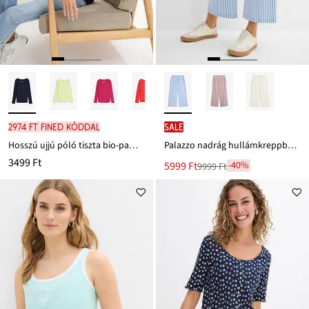
2974 Ft FINED kóddal
SALE
Hosszú ujjú póló tiszta bio-pamutból
Palazzo nadrág hullámkreppből, 7/8-os hosszban
3499 Ft
Új
5999 Ft
-40%
9999 Ft
Leárazva
ár
9999 Ft
Ft-
ról