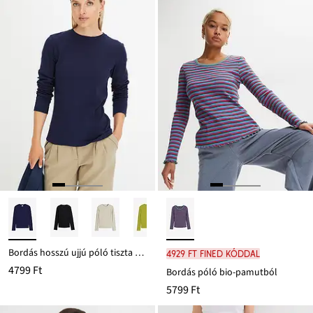
Bordás hosszú ujjú póló tiszta pamutból
4929 Ft FINED kóddal
4799 Ft
Bordás póló bio-pamutból
5799 Ft