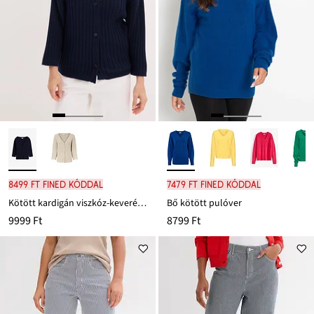
8499 Ft FINED kóddal
7479 Ft FINED kóddal
Kötött kardigán viszkóz-keverékből
Bő kötött pulóver
9999 Ft
8799 Ft