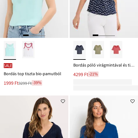
Bordás póló virágmintával és tiszta pamutból
SALE
Bordás top tiszta bio-pamutból
4299 Ft
-21%
Új
1999 Ft
-39%
3299 Ft
Leárazva
ár
3299 Ft
Ft-
ról