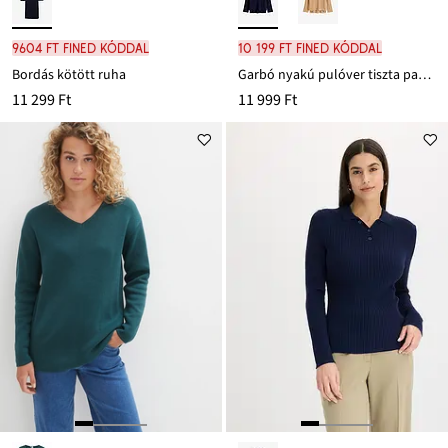
9604 Ft FINED kóddal
10 199 Ft FINED kóddal
Bordás kötött ruha
Garbó nyakú pulóver tiszta pamutból
11 299 Ft
11 999 Ft