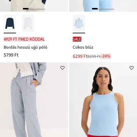
4929 Ft FINED kóddal
SALE
Bordás hosszú ujjú póló
Csíkos blúz
5799 Ft
Új
6299 Ft
-24%
8299 Ft
Leárazva
ár
8299 Ft
Ft-
ról