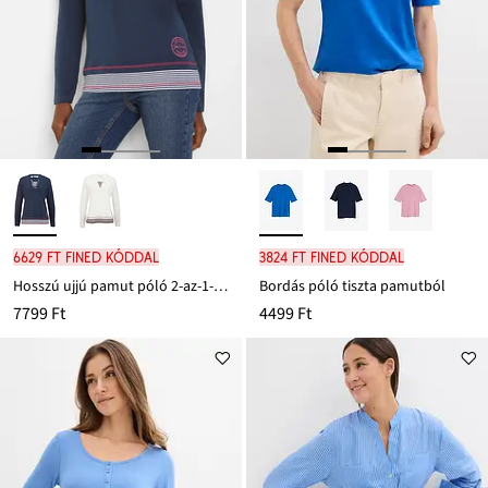
6629 Ft FINED kóddal
3824 Ft FINED kóddal
Hosszú ujjú pamut póló 2-az-1-ben hatással
Bordás póló tiszta pamutból
7799 Ft
4499 Ft