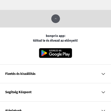
bonprix app:
töltsd le és élvezd az előnyeit!
Fizetés és kiszállítás
MasterCard
VISA
Segítség Központ
Google pay
Apple pay
Kérdések és válaszok
Magyar Posta
Kiszállítás és fizetési módok
Ajánlatunk