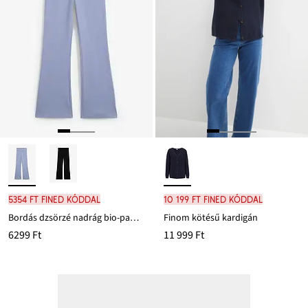
5354 Ft FINED kóddal
10 199 Ft FINED kóddal
Bordás dzsörzé nadrág bio-pamuttal
Finom kötésű kardigán
6299 Ft
11 999 Ft