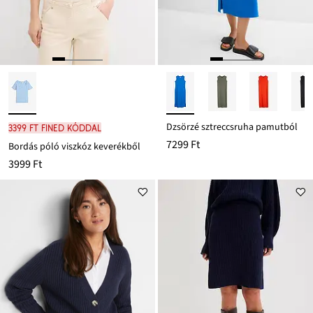
Dzsörzé sztreccsruha pamutból
3399 Ft FINED kóddal
7299 Ft
Bordás póló viszkóz keverékből
3999 Ft