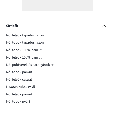
Címkék
Női felsők tapadós fazon
Női topok tapadós fazon
Női topok 100% pamut
Női felsők 100% pamut
Női pulóverek és kardigánok téli
Női topok pamut
Női felsők casual
Divatos ruhák midi
Női felsők pamut
Női topok nyári