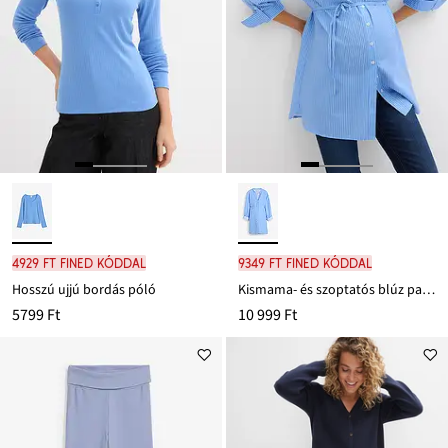
4929 Ft FINED kóddal
9349 Ft FINED kóddal
Hosszú ujjú bordás póló
Kismama- és szoptatós blúz pamutból
5799 Ft
10 999 Ft