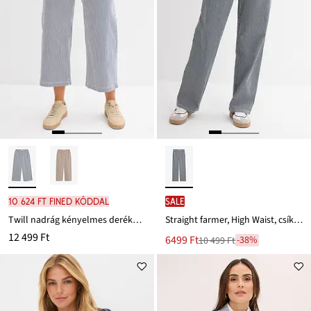
10 624 Ft FINED kóddal
SALE
Twill nadrág kényelmes derékpánttal és pamut keverékből
Straight farmer, High Waist, csíkos
12 499 Ft
Új
6499 Ft
-38%
10 499 Ft
Leárazva
ár
10 499 Ft
Ft-
ról