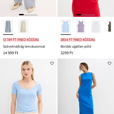
12 749 Ft FINED kóddal
2804 Ft FINED kóddal
Szövetnadrág lenvászonnal
Bordás ujjatlan póló
14 999 Ft
3299 Ft