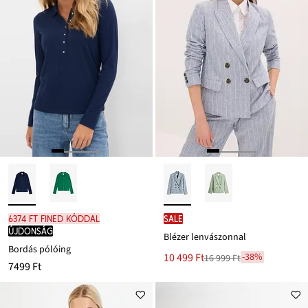
6374 Ft FINED kóddal
SALE
újdonság
Blézer lenvászonnal
Bordás pólóing
Új
10 499 Ft
-38%
16 999 Ft
Leárazva
7499 Ft
ár
16 999 Ft
Ft-
ról