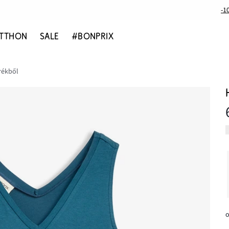
-1
TTHON
SALE
#BONPRIX
rékből
o