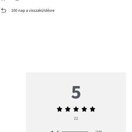
100 nap a visszaküldésre
5
Átlagos
értékelés
22
5