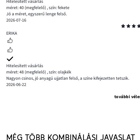
Hitelesített vásárlás
méret: 40
(megfelelő)
,
szín: fekete
Jó a méret, egyszerű lenge felső.
2026-07-16
Osztályzat
5
ERIKA
Hitelesített vásárlás
méret: 48
(megfelelő)
,
szín: olajkék
Nagyon csinos, jó anyagú ujjatlan felső, a színe kifejezetten tetszik.
2026-06-22
további vél
MÉG TÖBB KOMBINÁLÁSI JAVASLAT