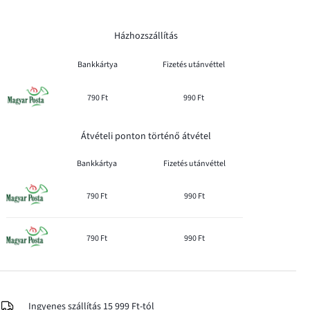
Házhozszállítás
Bankkártya
Fizetés utánvéttel
790 Ft
990 Ft
Átvételi ponton történő átvétel
Bankkártya
Fizetés utánvéttel
790 Ft
990 Ft
790 Ft
990 Ft
Ingyenes szállítás 15 999 Ft-tól