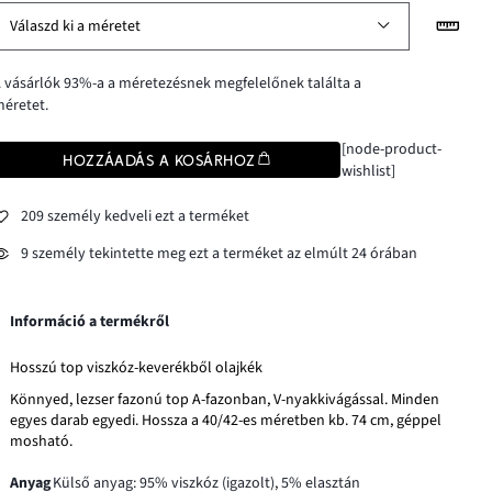
Válaszd ki a méretet
 vásárlók 93%-a a méretezésnek megfelelőnek találta a
éretet.
[node-product-
HOZZÁADÁS A KOSÁRHOZ
wishlist]
209 személy kedveli ezt a terméket
9 személy tekintette meg ezt a terméket az elmúlt 24 órában
Információ a termékről
Hosszú top viszkóz-keverékből olajkék
Könnyed, lezser fazonú top A-fazonban, V-nyakkivágással. Minden
egyes darab egyedi. Hossza a 40/42-es méretben kb. 74 cm, géppel
mosható.
Anyag
Külső anyag: 95% viszkóz (igazolt), 5% elasztán