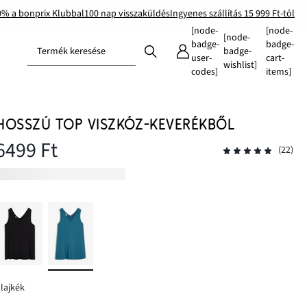
0% a bonprix Klubbal
100 nap visszaküldés
Ingyenes szállítás 15 999 Ft-tól
[node-
[node-
[node-
badge-
badge-
Termék keresése
badge-
user-
cart-
wishlist]
codes]
items]
HOSSZÚ TOP VISZKÓZ-KEVERÉKBŐL
6499 Ft
(22)
lajkék