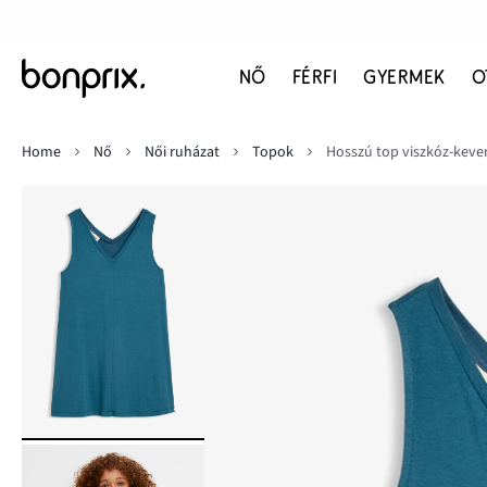
NŐ
FÉRFI
GYERMEK
O
Home
Nő
Női ruházat
Topok
Hosszú top viszkóz-keve