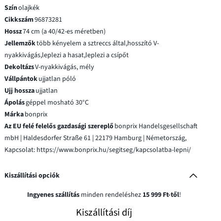
Szín
olajkék
Cikkszám
96873281
Hossz
74 cm (a 40/42-es méretben)
Jellemzők
több kényelem a sztreccs által,hosszító V-
nyakkivágás,leplezi a hasat,leplezi a csípőt
Dekoltázs
V-nyakkivágás, mély
Vállpántok
ujjatlan póló
Ujj hossza
ujjatlan
Ápolás
géppel mosható 30°C
Márka
bonprix
Az EU felé felelős gazdasági szereplő
bonprix Handelsgesellschaft
mbH | Haldesdorfer Straße 61 | 22179 Hamburg | Németország,
Kapcsolat: https://www.bonprix.hu/segitseg/kapcsolatba-lepni/
Kiszállítási opciók
Ingyenes szállítás
minden rendeléshez
15 999 Ft-től
!
Kiszállítási díj