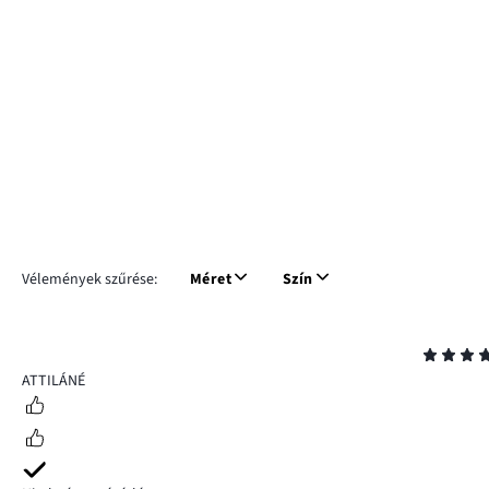
Vélemények szűrése:
Méret
Szín
Osztályzat
4
ATTILÁNÉ