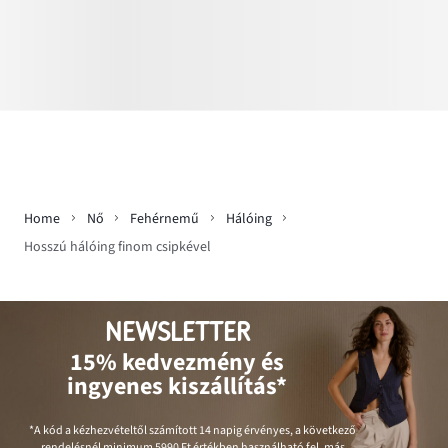
Home
Nő
Fehérnemű
Hálóing
Hosszú hálóing finom csipkével
NEWSLETTER
15% kedvezmény és
ingyenes kiszállítás*
*A kód a kézhezvételtől számított 14 napig érvényes, a következő
rendelésnél minimum
5990 Ft
értékben használható fel, más