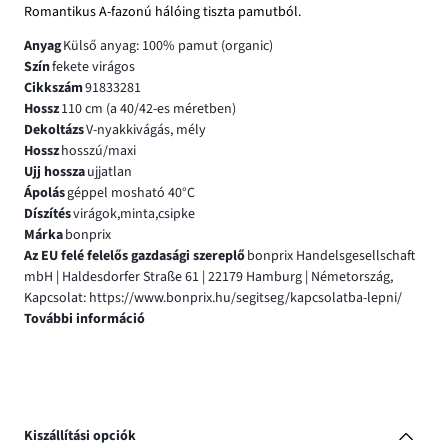
Romantikus A-fazonú hálóing tiszta pamutból.
Anyag
Külső anyag: 100% pamut (organic)
Szín
fekete virágos
Cikkszám
91833281
Hossz
110 cm (a 40/42-es méretben)
Dekoltázs
V-nyakkivágás, mély
Hossz
hosszú/maxi
Ujj hossza
ujjatlan
Ápolás
géppel mosható 40°C
Díszítés
virágok,minta,csipke
Márka
bonprix
Az EU felé felelős gazdasági szereplő
bonprix Handelsgesellschaft
mbH | Haldesdorfer Straße 61 | 22179 Hamburg | Németország,
Kapcsolat: https://www.bonprix.hu/segitseg/kapcsolatba-lepni/
További információ
Kiszállítási opciók