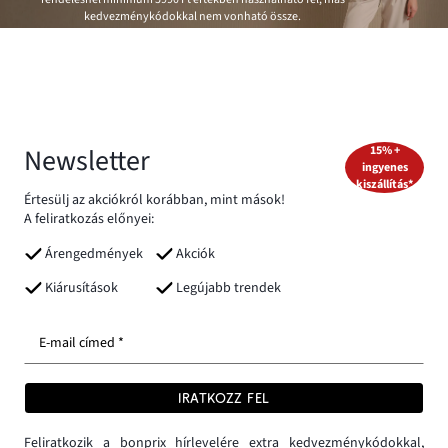
kedvezménykódokkal nem vonható össze.
Newsletter
15% +
ingyenes
kiszállítás*
Értesülj az akciókról korábban, mint mások!
A feliratkozás előnyei:
Árengedmények
Akciók
Kiárusítások
Legújabb trendek
E-mail címed *
IRATKOZZ FEL
Feliratkozik a bonprix hírlevelére extra kedvezménykódokkal,