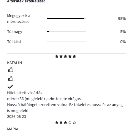
A termék értékelése:
0.
száma
0.
Megegyezik a
95%
méretezéssel
Túl nagy
5%
Túl kicsi
0%
Osztályzat
5
KATALIN
Hitelesített vásárlás
méret: 36
(megfelelő)
,
szín: fekete virágos
Hosszú hálóinget szerettem volna. Ez tökéletes hossz és az anyag
is megfelelő.
2026-06-23
Osztályzat
3
MÁRIA