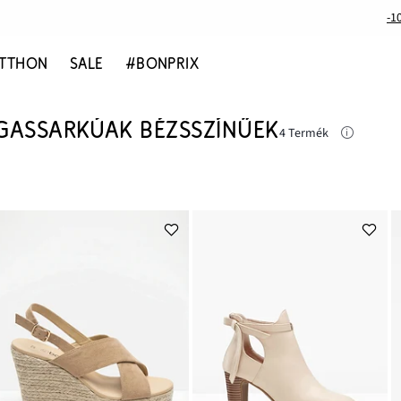
-1
TTHON
SALE
#BONPRIX
GASSARKÚAK BÉZSSZÍNŰEK
4 Termék