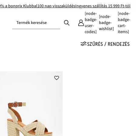
0% a bonprix Klubbal
100 nap visszaküldés
Ingyenes szállítás 15 999 Ft-tól
[node-
[node-
[node-
badge-
badge-
Termék keresése
badge-
user-
cart-
wishlist]
codes]
items]
SZŰRÉS / RENDEZÉS