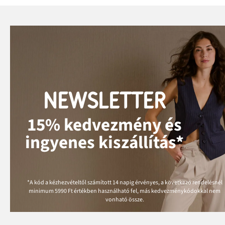
NEWSLETTER
15% kedvezmény és
ingyenes kiszállítás*
*A kód a kézhezvételtől számított 14 napig érvényes, a következő rendelésnél
minimum
5990 Ft
értékben használható fel, más kedvezménykódokkal nem
vonható össze.