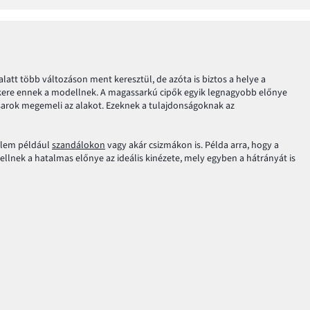
latt több változáson ment keresztül, de azóta is biztos a helye a
sikere ennek a modellnek. A magassarkú cipők egyik legnagyobb előnye
 sarok megemeli az alakot. Ezeknek a tulajdonságoknak az
 elem például
szandálokon
vagy akár csizmákon is. Példa arra, hogy a
llnek a hatalmas előnye az ideális kinézete, mely egyben a hátrányát is
aját lábunkat! Vedd figyelembe, hogy milyen formájú a lábfeled. Ha a
 ujjad a hosszabb, nyugodtan viselhetsz csúcsos orrú cipőt, nem fogja
álassz fűzős modellt, vagy olyant, ami speciális kapcsokkal van