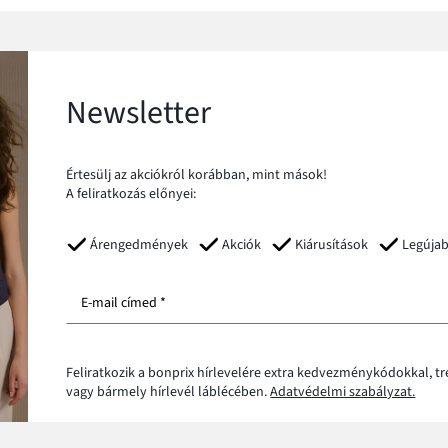
Newsletter
Értesülj az akciókról korábban, mint mások!
A feliratkozás előnyei:
Árengedmények
Akciók
Kiárusítások
Legúja
E-mail címed *
Feliratkozik a bonprix hírlevelére extra kedvezménykódokkal, t
vagy bármely hírlevél láblécében.
Adatvédelmi szabályzat.