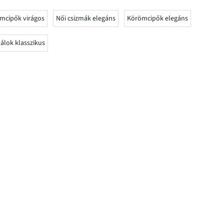
mcipők virágos
Női csizmák elegáns
Körömcipők elegáns
álok klasszikus