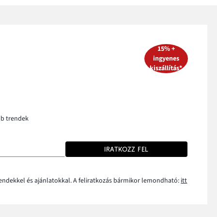
15% +
ingyenes
kiszállítás*
bb trendek
IRATKOZZ FEL
rendekkel és ajánlatokkal. A feliratkozás bármikor lemondható:
itt