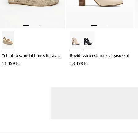
Telitalpú szandál háncs hatásban
Rövid szárú csizma kivágásokkal
11 499 Ft
13 499 Ft