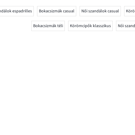
ndálok espadrilles
Bokacsizmák casual
Női szandálok casual
Körö
Bokacsizmák téli
Körömcipők klasszikus
Női szand