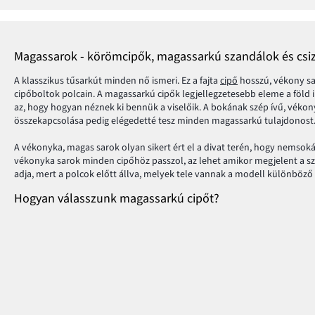
Magassarok - körömcipők, magassarkú szandálok és cs
A klasszikus tűsarkút minden nő ismeri. Ez a fajta
cipő
hosszú, vékony sar
cipőboltok polcain. A magassarkú cipők legjellegzetesebb eleme a föld
az, hogy hogyan néznek ki bennük a viselőik. A bokának szép ívű, vékon
összekapcsolása pedig elégedetté tesz minden magassarkú tulajdonost
A vékonyka, magas sarok olyan sikert ért el a divat terén, hogy nemso
vékonyka sarok minden cipőhöz passzol, az lehet amikor megjelent a sza
adja, mert a polcok előtt állva, melyek tele vannak a modell különböző 
Hogyan válasszunk magassarkú cipőt?
A magassarkú cipő kiválasztásánál két dologra koncentráljunk - 100% ko
nagylábujjad hosszabb a többi ujjnál, akkor válassz lekerekített orrú ci
nyomni a lábujjakat és teljes kényelmet biztosít.
Ha a mindennapi öltözék elemeként szándékozod hordani a magassarkú c
ellátva. Ezek jobban illeszkednek a lábfej vonalához, így nem veszik igé
A magas sarok előnyei