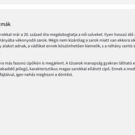
izmák
okkal már a 20. század óta megdobogtatja a női szíveket. Ilyen hosszú idő a
 irányába vékonyodó sarok. Mégis nem kizárólag a sarok miatt van ekkora 
y alakot adnak, a vádlikat ennek köszönhetően kiemelik, s a néhány centis
.
kára más fazonú cipőkön is megjelent. A tűsarok manapság gyakran látható
badidő jellegű, karakterisztikus magas sarokkal ellátott cipő. Ennek a mode
fajtáival, igen nehéz meghozni a döntést.
mfort, és modern design. Az elsőhöz elengedhetetlen hogy jól ismerjük ... s
pőt, mely jól illeszkedik a lábfej vonalához. Abban az esetben, ha a második
ipőt, akkor mindenek előtt a kényelmi szempontokra kell koncentrálnod. V
nybe annyira a lábat.