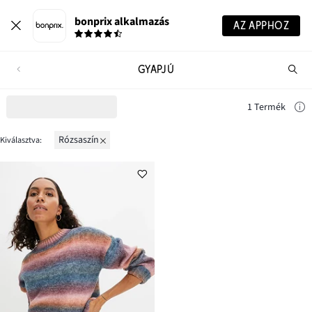
bonprix alkalmazás
AZ APPHOZ
GYAPJÚ
Te
ker
1 Termék
rózsaszín
Kiválasztva: