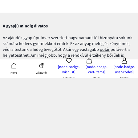
A gyapjú mindig divatos
Az ajándék gyapjúpulóver szeretett nagymamánktól bizonyára sokunk
számára kedves gyermekkori emlék. Ez az anyag meleg és kényelmes,
védi a testünk a hideg levegőtől. Akár egy vastagabb
polár
pulóvert is
helyettesíthet. Ami még jobb, hogy a rendkívül érzékeny bőrűek is
nyugodtan hordhatják, hiszen nem irritálja a bőrt.
[node-badge-
[node-badge-
[node-badge-
wishlist]
cart-items]
user-codes]
A gyapjú már régóta uralkodik a kifutókon és folyamatosan megtartja
Választék
Home
előkelő helyét a divat világában. Elsősorban azért szeretjük, mert
Kedvencek
Kosár
Fiókom
ideális, meleg társ a téli időszakban. Klasszikus, és stílusos, így ha
ruhatárunk részét képezi egy ilyen modell, biztosak lehetünk benne,
hogy mindig jól fogunk kinézni ezt viselve.
Gyapjú kabátok és pulóverek
A téli modellek közül a legnépszerűbbek mindig is a gyapjúból
készültek. Ezért is találunk olyan gyakran stílusos, gyapjú
kabátokat
és
vastag sálakat. A legnagyobb előnyük, hogy rendkívül praktikusak, és
igazán stílusos kinézetre tehetünk szert beépítve őket öltözékünkbe. A