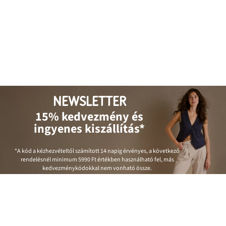
NEWSLETTER
15% kedvezmény és
ingyenes kiszállítás*
*A kód a kézhezvételtől számított 14 napig érvényes, a következő
rendelésnél minimum
5990 Ft
értékben használható fel, más
kedvezménykódokkal nem vonható össze.