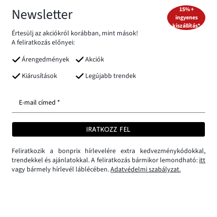
Newsletter
15% +
ingyenes
kiszállítás*
Értesülj az akciókról korábban, mint mások!
A feliratkozás előnyei:
Árengedmények
Akciók
Kiárusítások
Legújabb trendek
E-mail címed *
IRATKOZZ FEL
Feliratkozik a bonprix hírlevelére extra kedvezménykódokkal,
trendekkel és ajánlatokkal. A feliratkozás bármikor lemondható:
itt
vagy bármely hírlevél láblécében.
Adatvédelmi szabályzat.