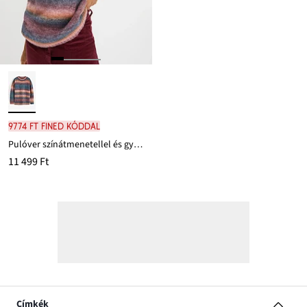
9774 Ft FINED kóddal
Pulóver színátmenetellel és gyapjúval
11 499 Ft
Címkék