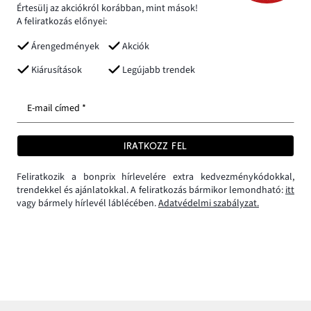
Értesülj az akciókról korábban, mint mások!
A feliratkozás előnyei:
Árengedmények
Akciók
Kiárusítások
Legújabb trendek
E-mail címed *
IRATKOZZ FEL
Feliratkozik a bonprix hírlevelére extra kedvezménykódokkal,
trendekkel és ajánlatokkal. A feliratkozás bármikor lemondható:
itt
vagy bármely hírlevél láblécében.
Adatvédelmi szabályzat.