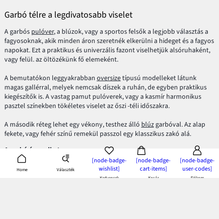
Garbó télre a legdivatosabb viselet
A garbós
pulóver
, a blúzok, vagy a sportos felsők a legjobb választás a
fagyosoknak, akik minden áron szeretnék elkerülni a hideget és a fagyos
napokat. Ezt a praktikus és univerzális fazont viselhetjük alsóruhaként,
vagy felül. az öltözékünk fő elemeként.
A bemutatókon leggyakrabban
oversize
típusú modelleket látunk
magas gallérral, melyek nemcsak díszek a ruhán, de egyben praktikus
kiegészítők is. A vastag pamut pulóverek, vagy a kasmír harmonikus
pasztel színekben tökéletes viselet az őszi -téli időszakra.
A második réteg lehet egy vékony, testhez álló
blúz
garbóval. Az alap
fekete, vagy fehér színű remekül passzol egy klasszikus zakó alá.
A garbó és az alkat
[node-badge-
[node-badge-
[node-badge-
Az univerzális fazonnak köszönhetően mindenféle alkatú embernek jól
wishlist]
cart-items]
user-codes]
Választék
Home
áll, és egyben karcsúsítja is az alakot. Az tehát csak egy mítosz, hogy a
Kedvencek
Kosár
Fiókom
garbós felsők kizárólag a vékony embereknek passzolnak.
Mivel párosítsuk a garbót?