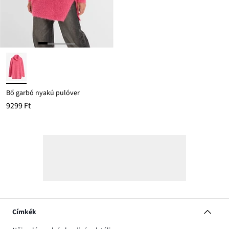
Bő garbó nyakú pulóver
9299 Ft
Címkék