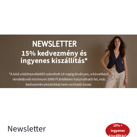
NEWSLETTER
15% kedvezmény és
ingyenes kiszállítás*
*A kód a kézhezvételtől számított 14 napig érvényes, a következő
rendelésnél minimum
5990 Ft
értékben használható fel, más
kedvezménykódokkal nem vonható össze.
Newsletter
15% +
ingyenes
kiszállítás*