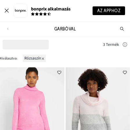
bonprix alkalmazás
AZ APPHOZ
GARBÓVAL
Te
ker
3 Termék
rózsaszín
Kiválasztva: