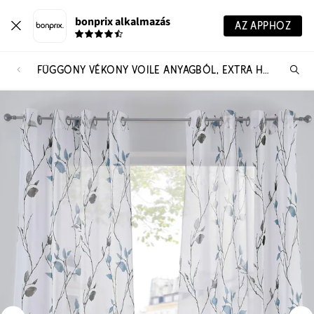
bonprix alkalmazás
AZ APPHOZ
FÜGGÖNY VÉKONY VOILE ANYAGBÓL, EXTRA HOSSZÚ MÉRETBEN IS (1 DB)
Te
ker