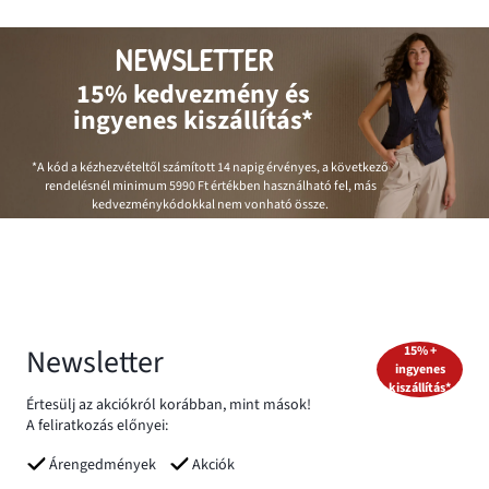
NEWSLETTER
15% kedvezmény és
ingyenes kiszállítás*
*A kód a kézhezvételtől számított 14 napig érvényes, a következő
rendelésnél minimum
5990 Ft
értékben használható fel, más
kedvezménykódokkal nem vonható össze.
Newsletter
15% +
ingyenes
kiszállítás*
Értesülj az akciókról korábban, mint mások!
A feliratkozás előnyei:
Árengedmények
Akciók