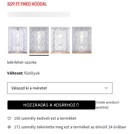
3229 Ft FINED kóddal
kék-fehér-szürke
változat
:
fűzőlyuk
Válaszd ki a méretet
[node-product-
HOZZÁADÁS A KOSÁRHOZ
wishlist]
150 személy kedveli ezt a terméket
171 személy tekintette meg ezt a terméket az elmúlt 24 órában