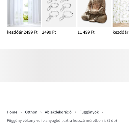
kezdőár 2499 Ft
2499 Ft
11 499 Ft
kezdőár 
Home
Otthon
Ablakdekoráció
Függönyök
Függöny vékony voile anyagból, extra hosszú méretben is (1 db)