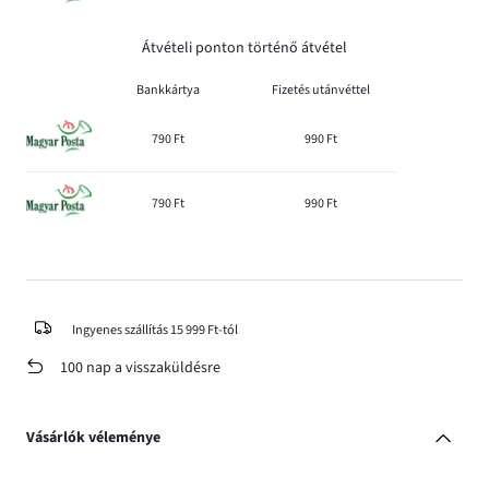
Átvételi ponton történő átvétel
Bankkártya
Fizetés utánvéttel
790 Ft
990 Ft
790 Ft
990 Ft
Ingyenes szállítás 15 999 Ft-tól
100 nap a visszaküldésre
Vásárlók véleménye