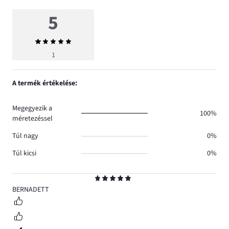
5
Átlagos
értékelés
1
5
A termék értékelése:
Megegyezik a
100%
méretezéssel
Túl nagy
0%
Túl kicsi
0%
Osztályzat
5
BERNADETT