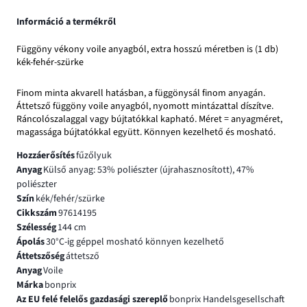
Információ a termékről
Függöny vékony voile anyagból, extra hosszú méretben is (1 db)
kék-fehér-szürke
Finom minta akvarell hatásban, a függönysál finom anyagán.
Áttetsző függöny voile anyagból, nyomott mintázattal díszítve.
Ráncolószalaggal vagy bújtatókkal kapható. Méret = anyagméret,
magassága bújtatókkal együtt. Könnyen kezelhető és mosható.
Hozzáerősítés
fűzőlyuk
Anyag
Külső anyag: 53% poliészter (újrahasznosított), 47%
poliészter
Szín
kék/fehér/szürke
Cikkszám
97614195
Szélesség
144 cm
Ápolás
30°C-ig géppel mosható könnyen kezelhető
Áttetszőség
áttetsző
Anyag
Voile
Márka
bonprix
Az EU felé felelős gazdasági szereplő
bonprix Handelsgesellschaft