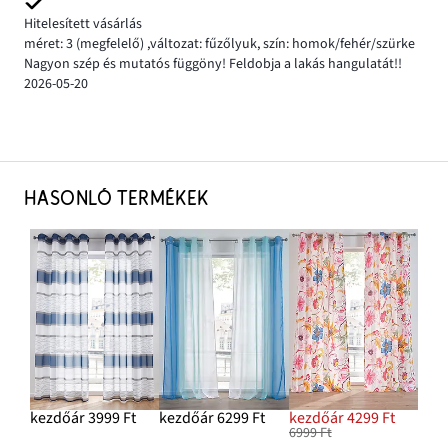
Hitelesített vásárlás
méret: 3
(megfelelő)
,
változat: fűzőlyuk,
szín: homok/fehér/szürke
Nagyon szép és mutatós függöny! Feldobja a lakás hangulatát!!
2026-05-20
HASONLÓ TERMÉKEK
kezdőár 3999 Ft
kezdőár 6299 Ft
kezdőár 4299 Ft
6999 Ft