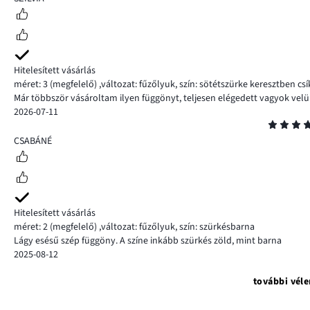
Hitelesített vásárlás
méret: 3
(megfelelő)
,
változat: fűzőlyuk,
szín: sötétszürke keresztben cs
Már többször vásároltam ilyen függönyt, teljesen elégedett vagyok velük.
2026-07-11
Osztályzat
5
CSABÁNÉ
Hitelesített vásárlás
méret: 2
(megfelelő)
,
változat: fűzőlyuk,
szín: szürkésbarna
Lágy esésű szép függöny. A színe inkább szürkés zöld, mint barna
2025-08-12
további vél