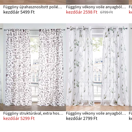
Függöny újrahasznosított poliészterrel és mintával (1 db)
Függöny vékony voile anyagból, extra hosszú méretekben is (2 db-os csomag)
kezdőár 5499 Ft
kezdőár 2598 Ft
k
6799 Ft
Függöny struktúrával, extra hosszú változatban is (1 db)
Függöny vékony voile anyagból, extra hosszú méretben is (1 db)
kezdőár 5299 Ft
kezdőár 2799 Ft
k