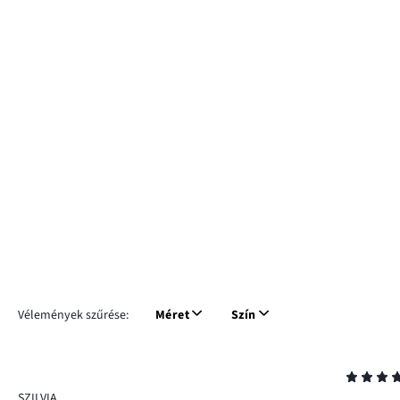
Vélemények szűrése:
Méret
Szín
Osztályzat
5
SZILVIA