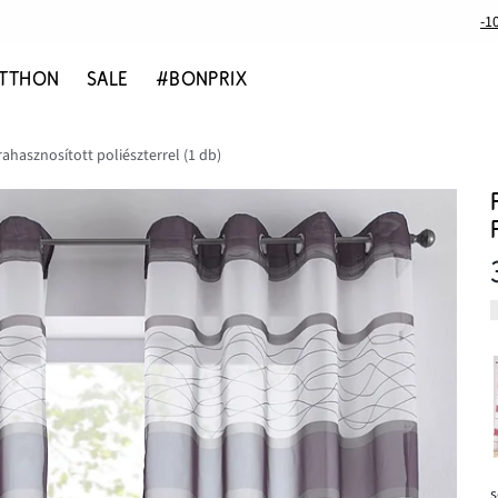
-1
TTHON
SALE
#BONPRIX
ahasznosított poliészterrel (1 db)
s