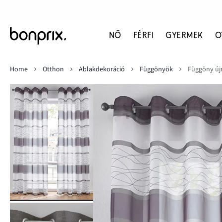
NŐ
FÉRFI
GYERMEK
O
Home
Otthon
Ablakdekoráció
Függönyök
Függöny újr