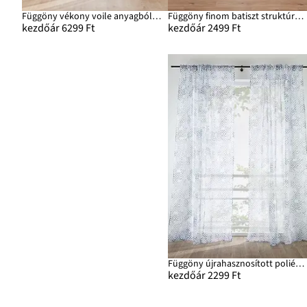
Függöny vékony voile anyagból, extra hosszú méretekben is (2 db-os csomag)
Függöny finom batiszt struktúrával (1 db)
kezdőár 6299 Ft
kezdőár 2499 Ft
Függöny újrahasznosított poliészterrel és mintával (1 db)
kezdőár 2299 Ft