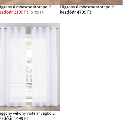
Függöny újrahasznosított poliészterrel (1 db)
Függöny újrahasznosított poliészterrel és mintával (1 db)
ezdőár 2199 Ft
kezdőár 4799 Ft
5799 Ft
Függöny vékony voile anyagból (1 db)
ezdőár 1499 Ft