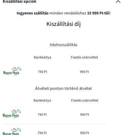
Kiszállítási opciók
Ingyenes szállítás
minden rendeléshez
15 999 Ft-től
!
Kiszállítási díj
Házhozszállítás
Bankkártya
Fizetés utánvéttel
790 Ft
990 Ft
Átvételi ponton történő átvétel
Bankkártya
Fizetés utánvéttel
790 Ft
990 Ft
790 Ft
990 Ft