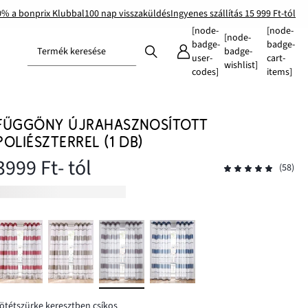
0% a bonprix Klubbal
100 nap visszaküldés
Ingyenes szállítás 15 999 Ft-tól
[node-
[node-
[node-
badge-
badge-
Termék keresése
badge-
user-
cart-
wishlist]
codes]
items]
FÜGGÖNY ÚJRAHASZNOSÍTOTT
POLIÉSZTERREL (1 DB)
3999 Ft
- tól
(58)
ötétszürke keresztben csíkos