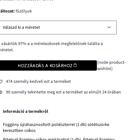
változat
:
fűzőlyuk
Válaszd ki a méretet
 vásárlók 97%-a a méretezésnek megfelelőnek találta a
éretet.
[node-product-
HOZZÁADÁS A KOSÁRHOZ
wishlist]
474 személy kedveli ezt a terméket
90 személy tekintette meg ezt a terméket az elmúlt 24 órában
Információ a termékről
Függöny újrahasznosított poliészterrel (1 db) sötétszürke
keresztben csíkos
Áttetsző függöny csíkos mintázattal (1 db). Áttetsző függöny