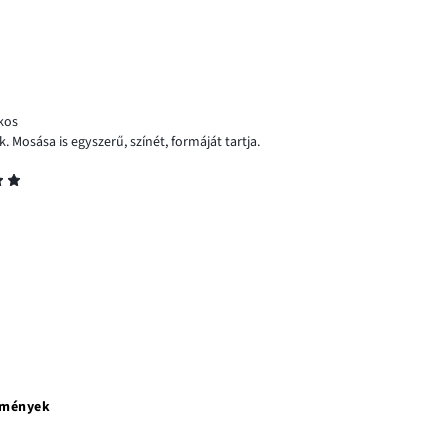
íkos
 Mosása is egyszerű, színét, formáját tartja.
emények