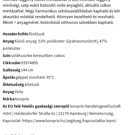
minőségi, szép esést biztosító voile anyagból, aktuális csíkos
mintázattal. Négy harmonikus színösszeállításban kapható és két
akasztási móddal rendelhető. Könnyen kezelhető és mosható.
Méret = anyagméret. Különböző otthonos színekben kapható.
Hozzáerősítés
fűzőlyuk
Anyag
Külső anyag: 53% poliészter (újrahasznosított), 47%
poliészter
Szín
sötétszürke keresztben csíkos
Cikkszám
93974895
Szélesség
144 cm
Ápolás
géppel mosható 30°C
Áttetszőség
áttetsző
Anyag
Voile
Márka
bonprix
Az EU felé felelős gazdasági szereplő
bonprix Handelsgesellschaft
mbH | Haldesdorfer Straße 61 | 22179 Hamburg | Németország,
Kapcsolat: https://www.bonprix.hu/segitseg/kapcsolatba-lepni/