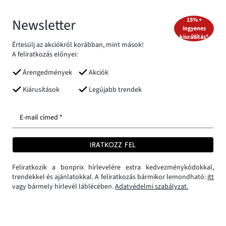
Newsletter
15% +
ingyenes
kiszállítás*
Értesülj az akciókról korábban, mint mások!
A feliratkozás előnyei:
Árengedmények
Akciók
Kiárusítások
Legújabb trendek
E-mail címed *
IRATKOZZ FEL
Feliratkozik a bonprix hírlevelére extra kedvezménykódokkal,
trendekkel és ajánlatokkal. A feliratkozás bármikor lemondható:
itt
vagy bármely hírlevél láblécében.
Adatvédelmi szabályzat.