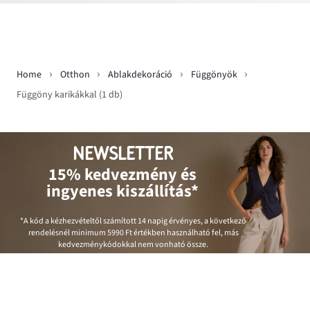
Home
Otthon
Ablakdekoráció
Függönyök
Függöny karikákkal (1 db)
NEWSLETTER
15% kedvezmény és
ingyenes kiszállítás*
*A kód a kézhezvételtől számított 14 napig érvényes, a következő
rendelésnél minimum
5990 Ft
értékben használható fel, más
kedvezménykódokkal nem vonható össze.