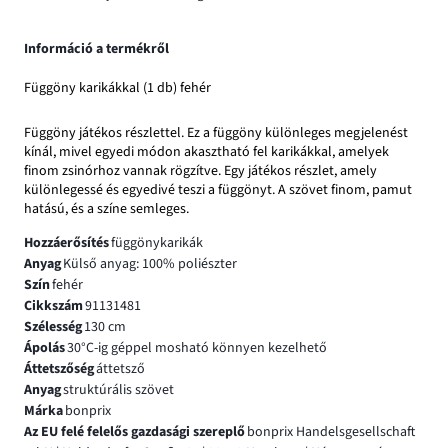
Információ a termékről
Függöny karikákkal (1 db) fehér
Függöny játékos részlettel. Ez a függöny különleges megjelenést
kínál, mivel egyedi módon akasztható fel karikákkal, amelyek
finom zsinórhoz vannak rögzítve. Egy játékos részlet, amely
különlegessé és egyedivé teszi a függönyt. A szövet finom, pamut
hatású, és a színe semleges.
Hozzáerősítés
függönykarikák
Anyag
Külső anyag: 100% poliészter
Szín
fehér
Cikkszám
91131481
Szélesség
130 cm
Ápolás
30°C-ig géppel mosható könnyen kezelhető
Áttetszőség
áttetsző
Anyag
struktúrális szövet
Márka
bonprix
Az EU felé felelős gazdasági szereplő
bonprix Handelsgesellschaft