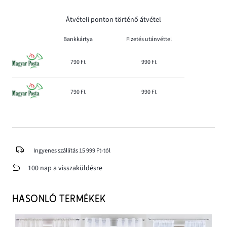
Átvételi ponton történő átvétel
Bankkártya
Fizetés utánvéttel
790 Ft
990 Ft
790 Ft
990 Ft
Ingyenes szállítás 15 999 Ft-tól
100 nap a visszaküldésre
HASONLÓ TERMÉKEK