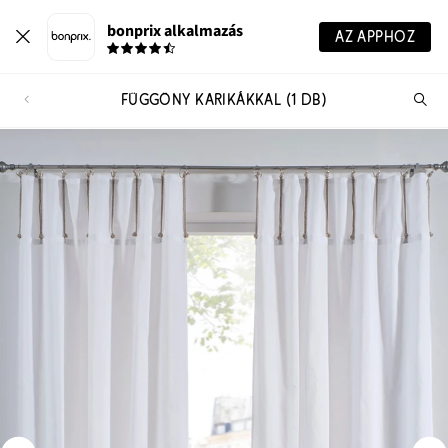
bonprix alkalmazás
AZ APPHOZ
FÜGGÖNY KARIKÁKKAL (1 DB)
Te
ker