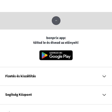
bonprix app:
töltsd le és élvezd az előnyeit!
Fizetés és kiszállítás
MasterCard
VISA
Segítség Központ
Google pay
Apple pay
Kérdések és válaszok
Magyar Posta
Kiszállítás és fizetési módok