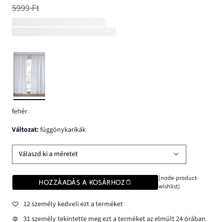
5999 Ft
fehér
változat
:
függönykarikák
Válaszd ki a méretet
[node-product-
HOZZÁADÁS A KOSÁRHOZ
wishlist]
12 személy kedveli ezt a terméket
31 személy tekintette meg ezt a terméket az elmúlt 24 órában