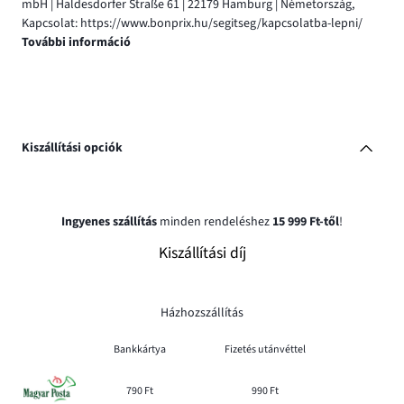
mbH | Haldesdorfer Straße 61 | 22179 Hamburg | Németország,
Kapcsolat: https://www.bonprix.hu/segitseg/kapcsolatba-lepni/
További információ
Kiszállítási opciók
Ingyenes szállítás
minden rendeléshez
15 999 Ft-től
!
Kiszállítási díj
Házhozszállítás
Bankkártya
Fizetés utánvéttel
790 Ft
990 Ft