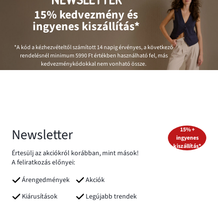
NEWSLETTER
15% kedvezmény és
ingyenes kiszállítás*
*A kód a kézhezvételtől számított 14 napig érvényes, a következő
rendelésnél minimum
5990 Ft
értékben használható fel, más
kedvezménykódokkal nem vonható össze.
Newsletter
15% +
ingyenes
kiszállítás*
Értesülj az akciókról korábban, mint mások!
A feliratkozás előnyei:
Árengedmények
Akciók
Kiárusítások
Legújabb trendek