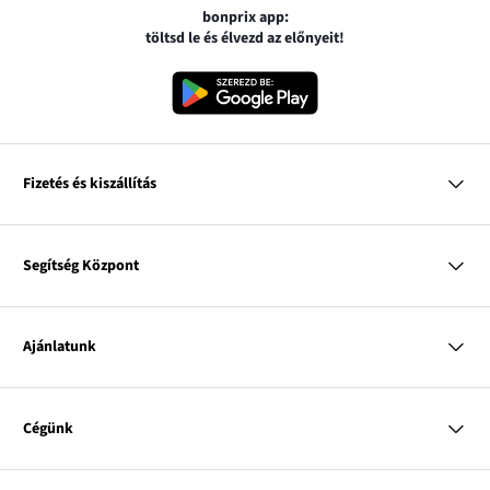
bonprix app:
töltsd le és élvezd az előnyeit!
Fizetés és kiszállítás
MasterCard
VISA
Segítség Központ
Google pay
Apple pay
Kérdések és válaszok
Magyar Posta
Kiszállítás és fizetési módok
Ajánlatunk
Visszáruzás és panaszok
Utánvétes fizetés
Mérettáblázatok
Nő
Bonprix Klub
Férfi
Online katalógus
Cégünk
Gyermek
Influencers
Lakás
Kapcsolat
A
Rólunk
Inspirációk