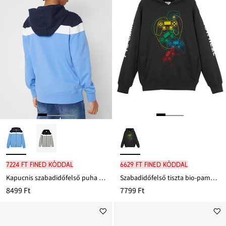
7224 Ft FINED kóddal
6629 Ft FINED kóddal
Kapucnis szabadidőfelső puha pamut-keverékből
Szabadidőfelső tiszta bio-pamutból
8499 Ft
7799 Ft