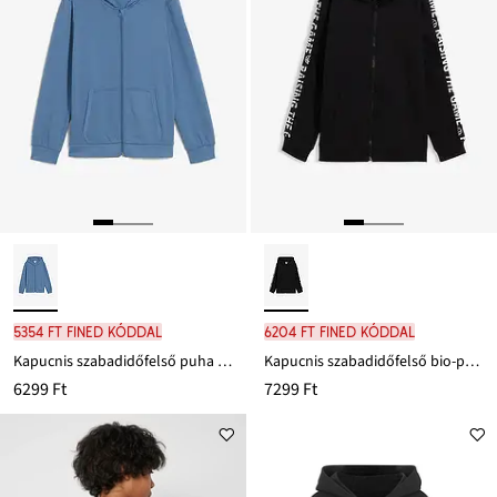
5354 Ft FINED kóddal
6204 Ft FINED kóddal
Kapucnis szabadidőfelső puha pamut-keverékből
Kapucnis szabadidőfelső bio-pamutból
6299 Ft
7299 Ft