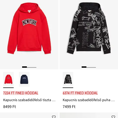
7224 Ft FINED kóddal
6374 Ft FINED kóddal
Kapucnis szabadidőfelső tiszta pamutból
Kapucnis szabadidőfelső puha pamut keverékből
8499 Ft
7499 Ft