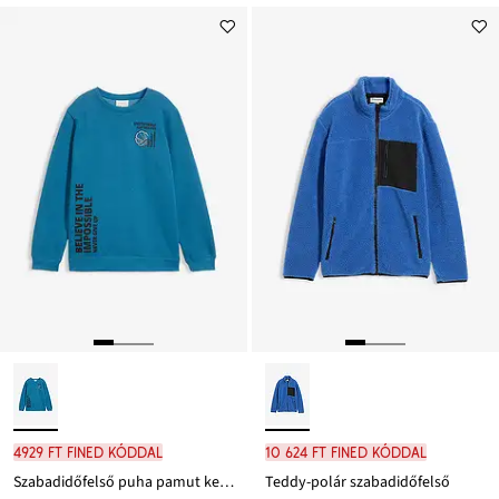
4929 Ft FINED kóddal
10 624 Ft FINED kóddal
Szabadidőfelső puha pamut keverékből
Teddy-polár szabadidőfelső