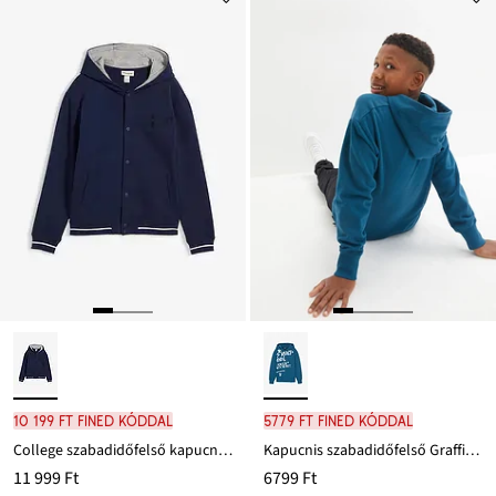
10 199 Ft FINED kóddal
5779 Ft FINED kóddal
College szabadidőfelső kapucnival és tiszta bio-pamutból
Kapucnis szabadidőfelső Graffiti mintával és tiszta bio-pamutból
11 999 Ft
6799 Ft