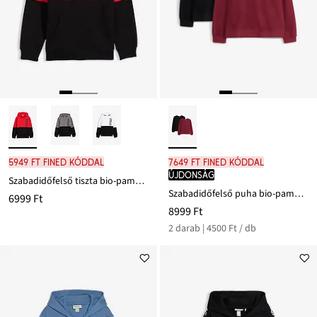
5949 Ft FINED kóddal
7649 Ft FINED kóddal
újdonság
Szabadidőfelső tiszta bio-pamutból
Szabadidőfelső puha bio-pamutból (2 db-os csomag)
6999 Ft
8999 Ft
2 darab | 4500 Ft / db