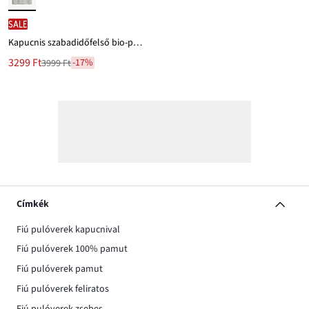
SALE
Kapucnis szabadidőfelső bio-pamuttal, Loose Fit
Új
3299 Ft
-17%
3999 Ft
Leárazva
ár
3999 Ft
Ft-
ról
Címkék
Fiú pulóverek kapucnival
Fiú pulóverek 100% pamut
Fiú pulóverek pamut
Fiú pulóverek feliratos
Fiú pulóverek zsebes