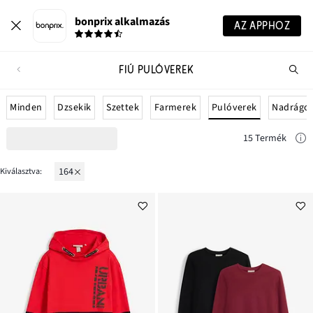
bonprix alkalmazás
AZ APPHOZ
FIÚ PULÓVEREK
Te
ker
Pulóverek
Minden
Dzsekik
Szettek
Farmerek
Nadrágo
15 Termék
164
Kiválasztva: