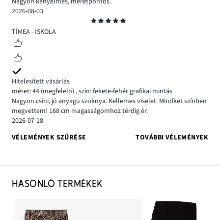
Nagyon kényelmes, méretpontos.
2026-08-03
Osztályzat
5
TÍMEA - ISKOLA
Hitelesített vásárlás
méret: 44
(megfelelő)
,
szín: fekete-fehér grafikai mintás
Nagyon csini, jó anyagu szoknya. Kellemes viselet. Mindkét színben
megvettem! 168 cm magasságomhoz térdig ér.
2026-07-18
VÉLEMÉNYEK SZŰRÉSE
TOVÁBBI VÉLEMÉNYEK
HASONLÓ TERMÉKEK