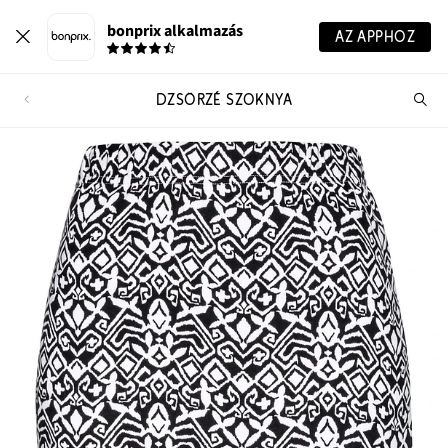
bonprix alkalmazás
AZ APPHOZ
DZSÖRZÉ SZOKNYA
Te
ker