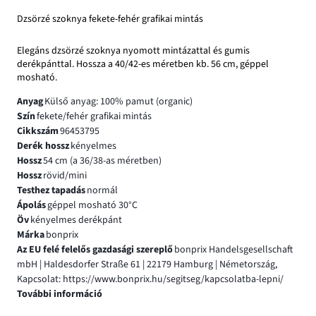
Dzsörzé szoknya fekete-fehér grafikai mintás
Elegáns dzsörzé szoknya nyomott mintázattal és gumis
derékpánttal. Hossza a 40/42-es méretben kb. 56 cm, géppel
mosható.
Anyag
Külső anyag: 100% pamut (organic)
Szín
fekete/fehér grafikai mintás
Cikkszám
96453795
Derék hossz
kényelmes
Hossz
54 cm (a 36/38-as méretben)
Hossz
rövid/mini
Testhez tapadás
normál
Ápolás
géppel mosható 30°C
Öv
kényelmes derékpánt
Márka
bonprix
Az EU felé felelős gazdasági szereplő
bonprix Handelsgesellschaft
mbH | Haldesdorfer Straße 61 | 22179 Hamburg | Németország,
Kapcsolat: https://www.bonprix.hu/segitseg/kapcsolatba-lepni/
További információ