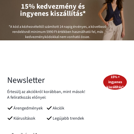
15% kedvezmény és
ingyenes kiszállítás*
*A kód a kézhezvételtől számított 14 napig érvényes, a következő
rendelésnél minimum
5990 Ft
értékben használható fel, más
kedvezménykódokkal nem vonható össze.
Newsletter
15% +
ingyenes
kiszállítás*
Értesülj az akciókról korábban, mint mások!
A feliratkozás előnyei:
Árengedmények
Akciók
Kiárusítások
Legújabb trendek