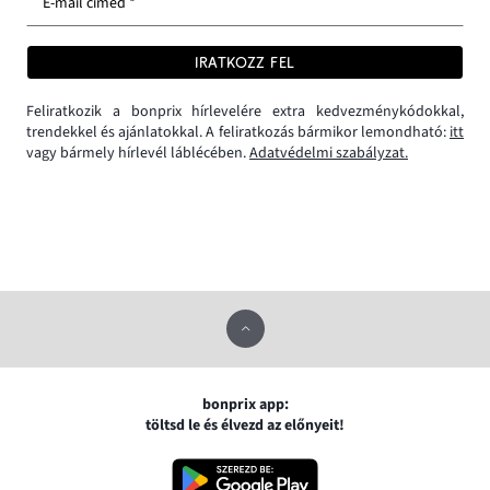
E-mail címed *
IRATKOZZ FEL
Feliratkozik a bonprix hírlevelére extra kedvezménykódokkal,
trendekkel és ajánlatokkal. A feliratkozás bármikor lemondható:
itt
vagy bármely hírlevél láblécében.
Adatvédelmi szabályzat.
bonprix app:
töltsd le és élvezd az előnyeit!