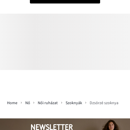
Home
Nő
Női ruházat
Szoknyák
Dzsörzé szoknya
NEWSLETTER