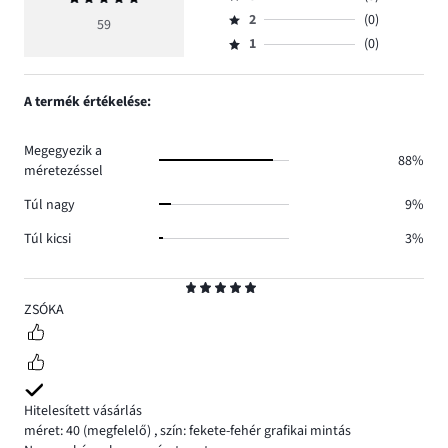
Osztályzat
száma
értékelés
szavazatok
2
(0)
3,
59
Osztályzat
51.
5
száma
szavazatok
1
(0)
2,
Osztályzat
5.
száma
szavazatok
1,
3.
száma
szavazatok
A termék értékelése:
0.
száma
0.
Megegyezik a
88%
méretezéssel
Túl nagy
9%
Túl kicsi
3%
Osztályzat
5
ZSÓKA
Hitelesített vásárlás
méret: 40
(megfelelő)
,
szín: fekete-fehér grafikai mintás