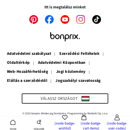
nyílik
meg
Itt is megtalálsz minket
meg
A
A
A
A
A
link
link
link
link
link
új
új
új
új
új
ablakban
ablakban
ablakban
ablakban
ablakban
nyílik
nyílik
nyílik
nyílik
nyílik
meg
meg
meg
meg
meg
Adatvédelmi szabályzat
Szerződési Feltételek
Oldaltérkép
Adatvédelmi Központban
Web-Hozzáférhetőség
Jogi közlemény
Elállás a szerződéstől
Jogszabályi szavatosság
A
link
új
ablakban
VÁLASSZ ORSZÁGOT
nyílik
meg
© 2026 bonprix. Minden jog fenntartva. Programming by Media4U Sp. z o.o.
[node-badge-
[node-badge-
[node-badge-
wishlist]
cart-items]
user-codes]
Választék
Home