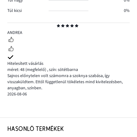
Túl nagy
0%
Túl kicsi
0%
Osztályzat
5
ANDREA
Hitelesített vásárlás
méret: 48
(megfelelő)
,
szín: sötétbarna
Sajnos előnytelen volt számomra a szoknya szabása, így
visszaküldtem. Ettől függetlenül tökéletes mind kivitelezésben,
anyagban, színben.
2026-08-06
HASONLÓ TERMÉKEK