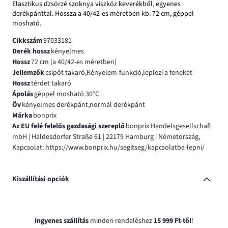
Elasztikus dzsörzé szoknya viszkóz keverékből, egyenes
derékpánttal. Hossza a 40/42-es méretben kb. 72 cm, géppel
mosható.
Cikkszám
97033181
Derék hossz
kényelmes
Hossz
72 cm (a 40/42-es méretben)
Jellemzők
csípőt takaró,Kényelem-funkció,leplezi a feneket
Hossz
térdet takaró
Ápolás
géppel mosható 30°C
Öv
kényelmes derékpánt,normál derékpánt
Márka
bonprix
Az EU felé felelős gazdasági szereplő
bonprix Handelsgesellschaft
mbH | Haldesdorfer Straße 61 | 22179 Hamburg | Németország,
Kapcsolat: https://www.bonprix.hu/segitseg/kapcsolatba-lepni/
Kiszállítási opciók
Ingyenes szállítás
minden rendeléshez
15 999 Ft-től
!