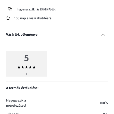
Ingyenes szállítás 15 999 Ft-tól
100 nap a visszaküldésre
Vásárlók véleménye
5
Átlagos
értékelés
1
5
A termék értékelése:
Megegyezik a
100%
méretezéssel