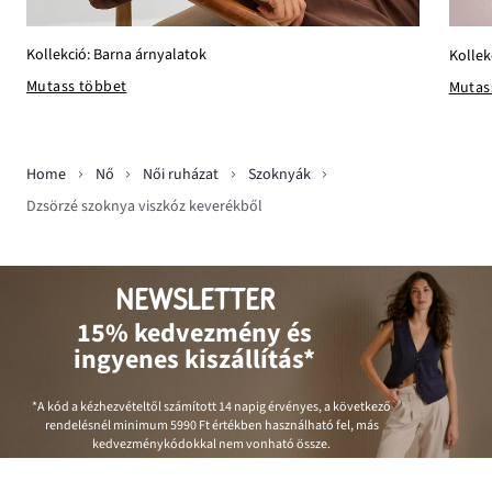
Kollekció: Barna árnyalatok
Kollek
Mutass többet
Mutas
Home
Nő
Női ruházat
Szoknyák
Dzsörzé szoknya viszkóz keverékből
NEWSLETTER
15% kedvezmény és
ingyenes kiszállítás*
*A kód a kézhezvételtől számított 14 napig érvényes, a következő
rendelésnél minimum
5990 Ft
értékben használható fel, más
kedvezménykódokkal nem vonható össze.