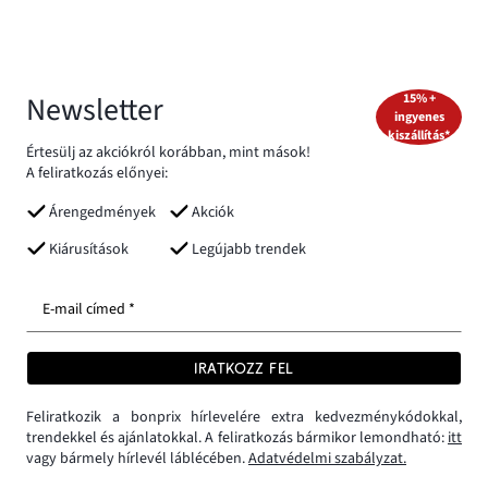
Newsletter
15% +
ingyenes
kiszállítás*
Értesülj az akciókról korábban, mint mások!
A feliratkozás előnyei:
Árengedmények
Akciók
Kiárusítások
Legújabb trendek
E-mail címed *
IRATKOZZ FEL
Feliratkozik a bonprix hírlevelére extra kedvezménykódokkal,
trendekkel és ajánlatokkal. A feliratkozás bármikor lemondható:
itt
vagy bármely hírlevél láblécében.
Adatvédelmi szabályzat.