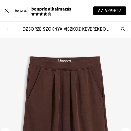
bonprix alkalmazás
AZ APPHOZ
DZSÖRZÉ SZOKNYA VISZKÓZ KEVERÉKBŐL
Te
ker