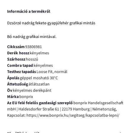
Információ a termékről
Dzsörzé nadrág fekete-gyapjúfehér grafikai mintás
Bő nadrág grafikai mintával.
Cikkszám
93806981
Derék hossz
kényelmes
Szárhossz
hosszú
Combra tapad
kényelmes
Testhez tapadás
Loose Fit, normál
Ápolás
géppel mosható 30°C
Áttetszőség
átlátszatlan
Öv
kényelmes derékpánt
Márka
bonprix
Az EU felé felelős gazdasági szereplő
bonprix Handelsgesellschaft
mbH | Haldesdorfer Straße 61 | 22179 Hamburg | Németország,
Kapcsolat: https://www.bonprix.hu/segitseg/kapcsolatba-lepni/