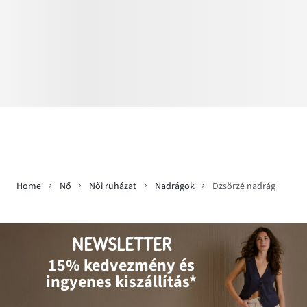
Home
Nő
Női ruházat
Nadrágok
Dzsörzé nadrág
NEWSLETTER
15% kedvezmény és
ingyenes kiszállítás*