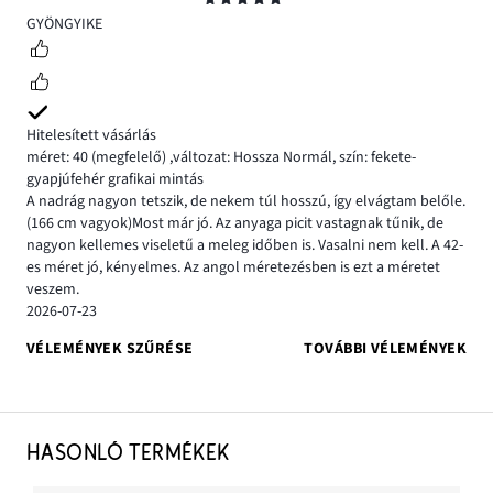
5
GYÖNGYIKE
Hitelesített vásárlás
méret: 40
(megfelelő)
,
változat: Hossza Normál,
szín: fekete-
gyapjúfehér grafikai mintás
A nadrág nagyon tetszik, de nekem túl hosszú, így elvágtam belőle.
(166 cm vagyok)Most már jó. Az anyaga picit vastagnak tűnik, de
nagyon kellemes viseletű a meleg időben is. Vasalni nem kell. A 42-
es méret jó, kényelmes. Az angol méretezésben is ezt a méretet
veszem.
2026-07-23
VÉLEMÉNYEK SZŰRÉSE
TOVÁBBI VÉLEMÉNYEK
HASONLÓ TERMÉKEK