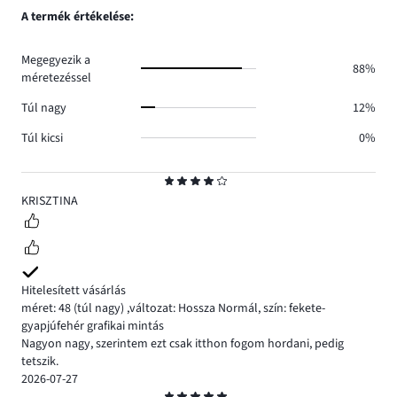
0.
száma
szavazatok
A termék értékelése:
0.
száma
0.
Megegyezik a
88%
méretezéssel
Túl nagy
12%
Túl kicsi
0%
Osztályzat
4
KRISZTINA
Hitelesített vásárlás
méret: 48
(túl nagy)
,
változat: Hossza Normál,
szín: fekete-
gyapjúfehér grafikai mintás
Nagyon nagy, szerintem ezt csak itthon fogom hordani, pedig
tetszik.
2026-07-27
Osztályzat