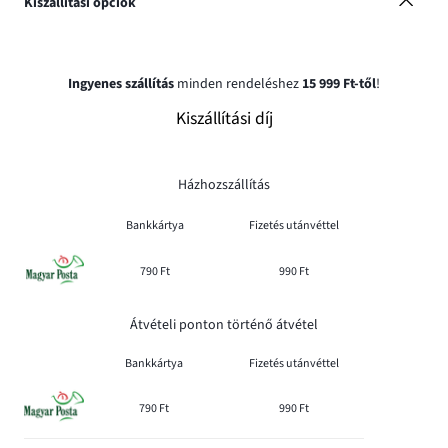
Kiszállítási opciók
Ingyenes szállítás
minden rendeléshez
15 999 Ft-től
!
Kiszállítási díj
Házhozszállítás
Bankkártya
Fizetés utánvéttel
790 Ft
990 Ft
Átvételi ponton történő átvétel
Bankkártya
Fizetés utánvéttel
790 Ft
990 Ft