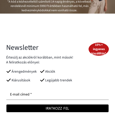
*A kód a kézhezvételtől számított 14 napig érvényes, a következő
rendelésnél minimum
5990 Ft
értékben használható fel, más
kedvezménykódokkal nem vonható össze.
Newsletter
15% +
ingyenes
kiszállítás*
Értesülj az akciókról korábban, mint mások!
A feliratkozás előnyei:
Árengedmények
Akciók
Kiárusítások
Legújabb trendek
E-mail címed *
IRATKOZZ FEL