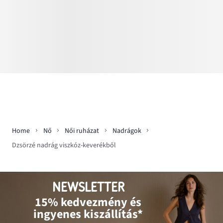
Home
Nő
Női ruházat
Nadrágok
Dzsörzé nadrág viszkóz-keverékből
NEWSLETTER
15% kedvezmény és
ingyenes kiszállítás*