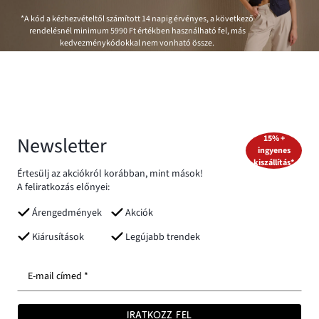
*A kód a kézhezvételtől számított 14 napig érvényes, a következő
rendelésnél minimum
5990 Ft
értékben használható fel, más
kedvezménykódokkal nem vonható össze.
Newsletter
15% +
ingyenes
kiszállítás*
Értesülj az akciókról korábban, mint mások!
A feliratkozás előnyei:
Árengedmények
Akciók
Kiárusítások
Legújabb trendek
E-mail címed *
IRATKOZZ FEL