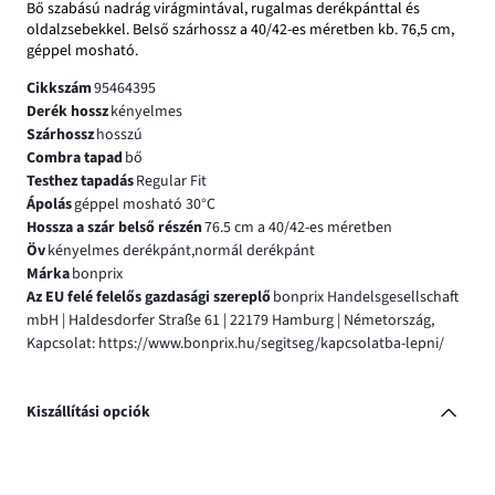
Bő szabású nadrág virágmintával, rugalmas derékpánttal és
oldalzsebekkel. Belső szárhossz a 40/42-es méretben kb. 76,5 cm,
géppel mosható.
Cikkszám
95464395
Derék hossz
kényelmes
Szárhossz
hosszú
Combra tapad
bő
Testhez tapadás
Regular Fit
Ápolás
géppel mosható 30°C
Hossza a szár belső részén
76.5 cm a 40/42-es méretben
Öv
kényelmes derékpánt,normál derékpánt
Márka
bonprix
Az EU felé felelős gazdasági szereplő
bonprix Handelsgesellschaft
mbH | Haldesdorfer Straße 61 | 22179 Hamburg | Németország,
Kapcsolat: https://www.bonprix.hu/segitseg/kapcsolatba-lepni/
Kiszállítási opciók