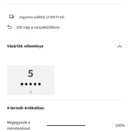
Ingyenes szállítás 15 999 Ft-tól
100 nap a visszaküldésre
Vásárlók véleménye
5
Átlagos
értékelés
1
5
A termék értékelése:
Megegyezik a
100%
méretezéssel