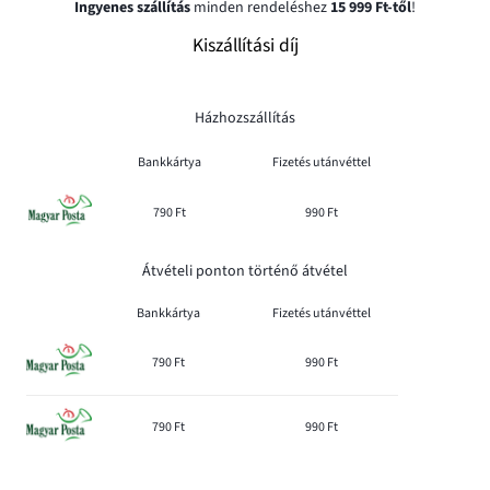
Ingyenes szállítás
minden rendeléshez
15 999 Ft-től
!
Kiszállítási díj
Házhozszállítás
Bankkártya
Fizetés utánvéttel
790 Ft
990 Ft
Átvételi ponton történő átvétel
Bankkártya
Fizetés utánvéttel
790 Ft
990 Ft
790 Ft
990 Ft