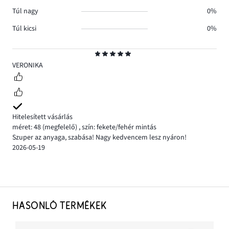
Túl nagy
0%
Túl kicsi
0%
Osztályzat
5
VERONIKA
Hitelesített vásárlás
méret: 48
(megfelelő)
,
szín: fekete/fehér mintás
Szuper az anyaga, szabása! Nagy kedvencem lesz nyáron!
2026-05-19
HASONLÓ TERMÉKEK