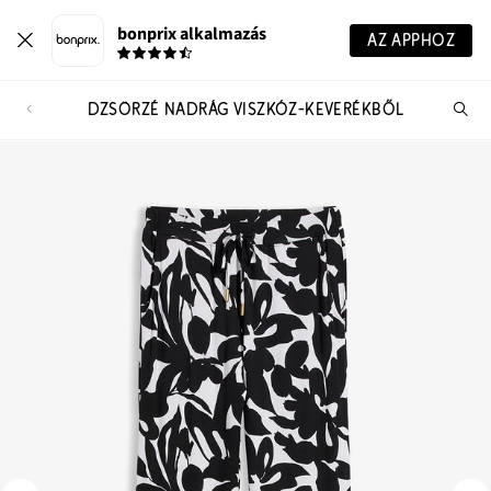
bonprix alkalmazás
AZ APPHOZ
DZSÖRZÉ NADRÁG VISZKÓZ-KEVERÉKBŐL
Te
ker