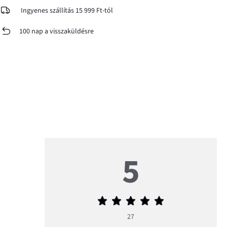
Ingyenes szállítás 15 999 Ft-tól
100 nap a visszaküldésre
5
Átlagos
értékelés
27
5