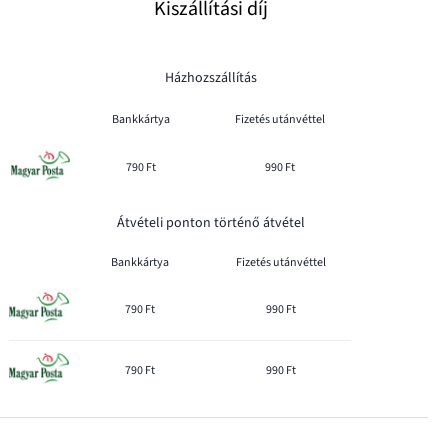
Kiszállítási díj
Házhozszállítás
Bankkártya
Fizetés utánvéttel
790 Ft
990 Ft
Átvételi ponton történő átvétel
Bankkártya
Fizetés utánvéttel
790 Ft
990 Ft
790 Ft
990 Ft