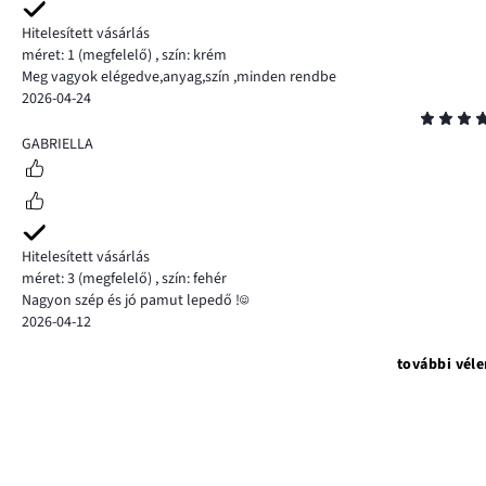
Hitelesített vásárlás
méret: 1
(megfelelő)
,
szín: krém
Meg vagyok elégedve,anyag,szín ,minden rendbe
2026-04-24
Osztályzat
5
GABRIELLA
Hitelesített vásárlás
méret: 3
(megfelelő)
,
szín: fehér
Nagyon szép és jó pamut lepedő !☺️
2026-04-12
további vél