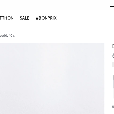
-1
TTHON
SALE
#BONPRIX
pedő, 40 cm
f