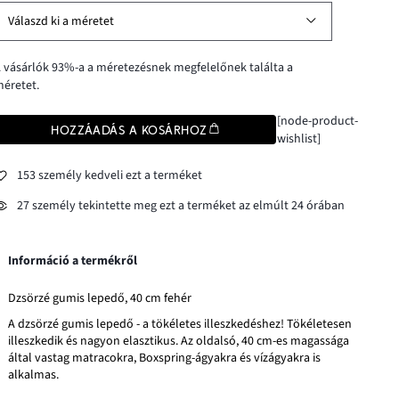
Válaszd ki a méretet
 vásárlók 93%-a a méretezésnek megfelelőnek találta a
éretet.
[node-product-
HOZZÁADÁS A KOSÁRHOZ
wishlist]
153 személy kedveli ezt a terméket
27 személy tekintette meg ezt a terméket az elmúlt 24 órában
Információ a termékről
Dzsörzé gumis lepedő, 40 cm fehér
A dzsörzé gumis lepedő - a tökéletes illeszkedéshez! Tökéletesen
illeszkedik és nagyon elasztikus. Az oldalsó, 40 cm-es magassága
által vastag matracokra, Boxspring-ágyakra és vízágyakra is
alkalmas.