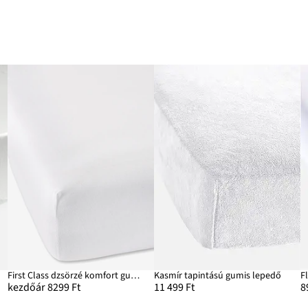
First Class dzsörzé komfort gumis lepedő
Kasmír tapintású gumis lepedő
F
kezdőár 8299 Ft
11 499 Ft
8