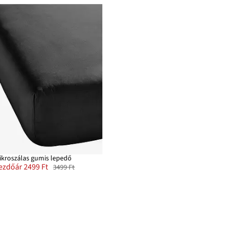
ikroszálas gumis lepedő
ezdőár 2499 Ft
3499 Ft