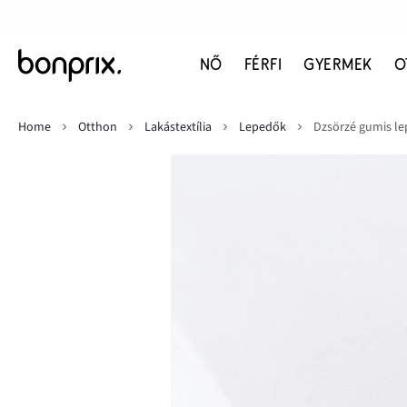
NŐ
FÉRFI
GYERMEK
O
Home
Otthon
Lakástextília
Lepedők
Dzsörzé gumis le