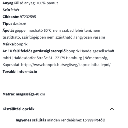
Anyag
Külső anyag: 100% pamut
Szín
fehér
Cikkszám
97232595
Típus
dzsörzé
Ápolás
géppel mosható 60°C, nem szabad fehéríteni, nem
tisztítható, szárítógépben nem szárítható, langyosan vasalni
Márka
bonprix
Az EU felé felelős gazdasági szereplő
bonprix Handelsgesellschaft
mbH | Haldesdorfer Straße 61 | 22179 Hamburg | Németország,
Kapcsolat: https://www.bonprix.hu/segitseg/kapcsolatba-lepni/
További információ
Matrac magassága
40 cm
Kiszállítási opciók
Ingyenes szállítás
minden rendeléshez
15 999 Ft-től
!