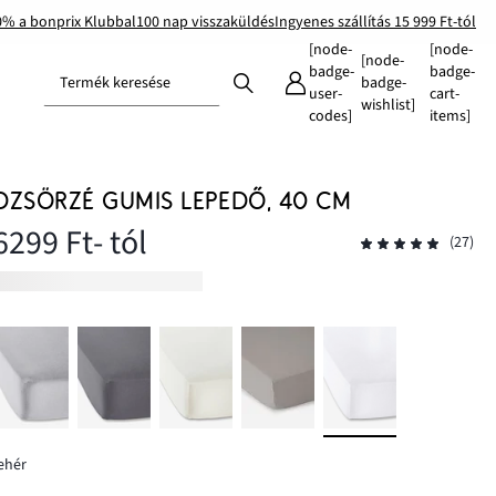
0% a bonprix Klubbal
100 nap visszaküldés
Ingyenes szállítás 15 999 Ft-tól
[node-
[node-
[node-
badge-
badge-
Termék keresése
badge-
user-
cart-
wishlist]
codes]
items]
DZSÖRZÉ GUMIS LEPEDŐ, 40 CM
6299 Ft
- tól
(27)
ehér