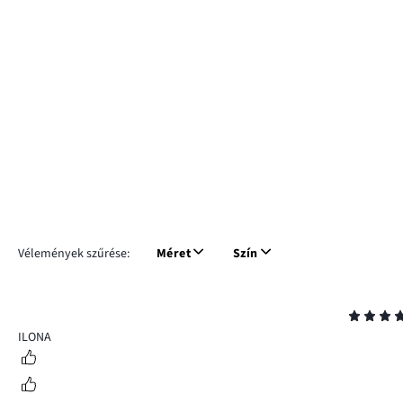
Vélemények szűrése:
Méret
Szín
Osztályzat
5
ILONA