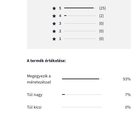
5
(25)
Osztályzat
4
(2)
5,
Osztályzat
szavazatok
3
(0)
4,
Osztályzat
száma
szavazatok
2
(0)
3,
Osztályzat
25.
száma
szavazatok
1
(0)
2,
Osztályzat
2.
száma
szavazatok
1,
0.
száma
szavazatok
0.
száma
A termék értékelése:
0.
Megegyezik a
93%
méretezéssel
Túl nagy
7%
Túl kicsi
0%