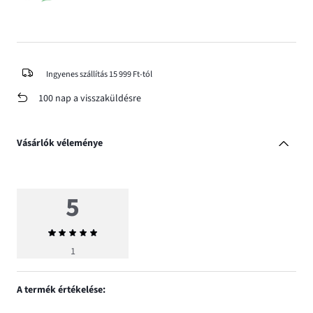
Ingyenes szállítás 15 999 Ft-tól
100 nap a visszaküldésre
Vásárlók véleménye
5
Átlagos
értékelés
1
5
A termék értékelése: