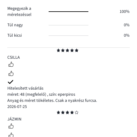
0.
Megegyezik a
100%
méretezéssel
Túl nagy
0%
Túl kicsi
0%
Osztályzat
5
CSILLA
Hitelesített vásárlás
méret: 48
(megfelelő)
,
szín: eperpiros
Anyag és méret tökéletes. Csak a nyakrész furcsa.
2026-07-25
Osztályzat
4
JÁZMIN