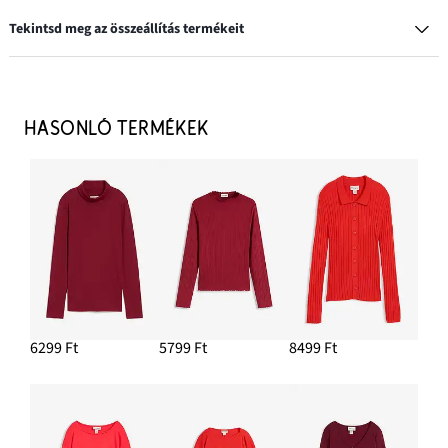
Tekintsd meg az összeállítás termékeit
Karika fülbevaló
3799 Ft
HASONLÓ TERMÉKEK
HOZZÁADÁS A KOSÁRHOZ
Dzsörzé nadrág bordás anyagból (2 db-os csomag)
9598 Ft
HOZZÁADÁS A KOSÁRHOZ
Kötött háromszög kendő
5299 Ft
6299 Ft
5799 Ft
8499 Ft
HOZZÁADÁS A KOSÁRHOZ
Bordás póló az alakot kiemelő fazonban
2199 Ft