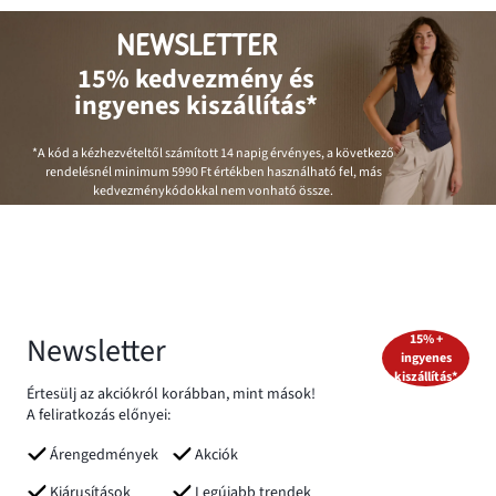
NEWSLETTER
15% kedvezmény és
ingyenes kiszállítás*
*A kód a kézhezvételtől számított 14 napig érvényes, a következő
rendelésnél minimum
5990 Ft
értékben használható fel, más
kedvezménykódokkal nem vonható össze.
Newsletter
15% +
ingyenes
kiszállítás*
Értesülj az akciókról korábban, mint mások!
A feliratkozás előnyei:
Árengedmények
Akciók
Kiárusítások
Legújabb trendek