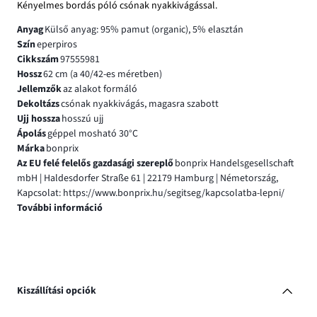
Kényelmes bordás póló csónak nyakkivágással.
Anyag
Külső anyag: 95% pamut (organic), 5% elasztán
Szín
eperpiros
Cikkszám
97555981
Hossz
62 cm (a 40/42-es méretben)
Jellemzők
az alakot formáló
Dekoltázs
csónak nyakkivágás, magasra szabott
Ujj hossza
hosszú ujj
Ápolás
géppel mosható 30°C
Márka
bonprix
Az EU felé felelős gazdasági szereplő
bonprix Handelsgesellschaft
mbH | Haldesdorfer Straße 61 | 22179 Hamburg | Németország,
Kapcsolat: https://www.bonprix.hu/segitseg/kapcsolatba-lepni/
További információ
Kiszállítási opciók