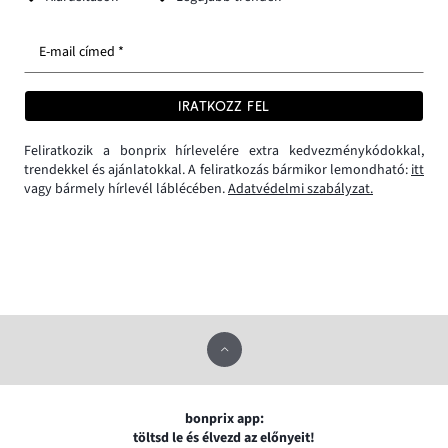
E-mail címed *
IRATKOZZ FEL
Feliratkozik a bonprix hírlevelére extra kedvezménykódokkal,
trendekkel és ajánlatokkal. A feliratkozás bármikor lemondható:
itt
vagy bármely hírlevél láblécében.
Adatvédelmi szabályzat.
bonprix app:
töltsd le és élvezd az előnyeit!