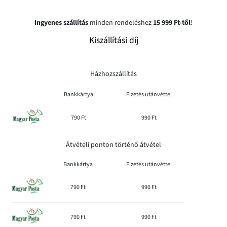
Ingyenes szállítás
minden rendeléshez
15 999 Ft-től
!
Kiszállítási díj
Házhozszállítás
Bankkártya
Fizetés utánvéttel
790 Ft
990 Ft
Átvételi ponton történő átvétel
Bankkártya
Fizetés utánvéttel
790 Ft
990 Ft
790 Ft
990 Ft