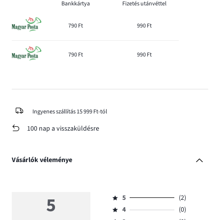
Bankkártya
Fizetés utánvéttel
790 Ft
990 Ft
790 Ft
990 Ft
Ingyenes szállítás 15 999 Ft-tól
100 nap a visszaküldésre
Vásárlók véleménye
5
5
(2)
Osztályzat
4
(0)
5,
Osztályzat