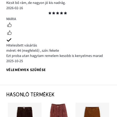
Kicsit bő rám, de nagyon jó kis nadrág.
2026-02-16
Osztályzat
5
MARIA
Hitelesített vásárlás
méret: 44
(megfelelő)
,
szín: fekete
Ezt proba utan hagytam remelem kesobb is kenyelmes marad
2025-10-25
VÉLEMÉNYEK SZŰRÉSE
HASONLÓ TERMÉKEK