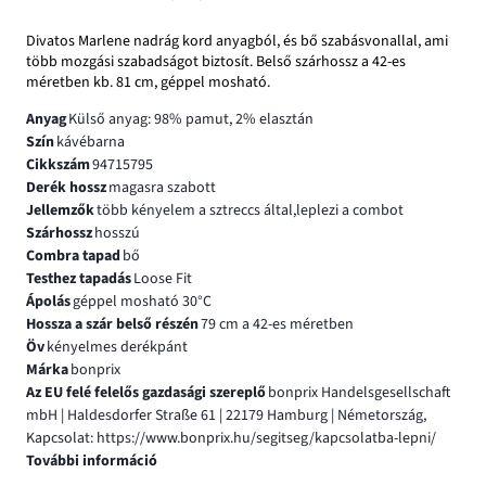
Divatos Marlene nadrág kord anyagból, és bő szabásvonallal, ami
több mozgási szabadságot biztosít. Belső szárhossz a 42-es
méretben kb. 81 cm, géppel mosható.
Anyag
Külső anyag: 98% pamut, 2% elasztán
Szín
kávébarna
Cikkszám
94715795
Derék hossz
magasra szabott
Jellemzők
több kényelem a sztreccs által,leplezi a combot
Szárhossz
hosszú
Combra tapad
bő
Testhez tapadás
Loose Fit
Ápolás
géppel mosható 30°C
Hossza a szár belső részén
79 cm a 42-es méretben
Öv
kényelmes derékpánt
Márka
bonprix
Az EU felé felelős gazdasági szereplő
bonprix Handelsgesellschaft
mbH | Haldesdorfer Straße 61 | 22179 Hamburg | Németország,
Kapcsolat: https://www.bonprix.hu/segitseg/kapcsolatba-lepni/
További információ