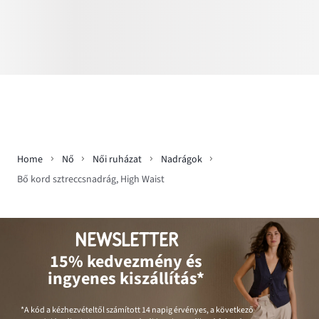
Home
Nő
Női ruházat
Nadrágok
Bő kord sztreccsnadrág, High Waist
NEWSLETTER
15% kedvezmény és
ingyenes kiszállítás*
*A kód a kézhezvételtől számított 14 napig érvényes, a következő