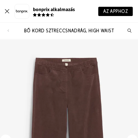
bonprix alkalmazás
AZ APPHOZ
BŐ KORD SZTRECCSNADRÁG, HIGH WAIST
Te
ker