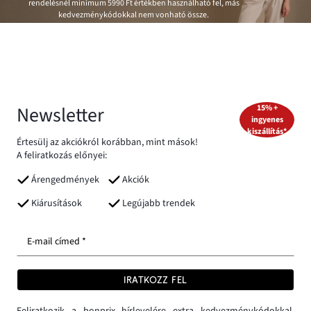
rendelésnél minimum
5990 Ft
értékben használható fel, más
kedvezménykódokkal nem vonható össze.
Newsletter
15% +
ingyenes
kiszállítás*
Értesülj az akciókról korábban, mint mások!
A feliratkozás előnyei:
Árengedmények
Akciók
Kiárusítások
Legújabb trendek
E-mail címed *
IRATKOZZ FEL
Feliratkozik a bonprix hírlevelére extra kedvezménykódokkal,