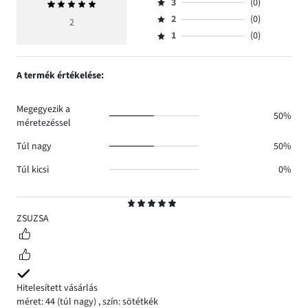
szavazatok
3
(0)
Átlagos
4,
Osztályzat
száma
értékelés
szavazatok
2
(0)
3,
2
Osztályzat
2.
5
száma
szavazatok
1
(0)
2,
Osztályzat
0.
száma
szavazatok
1,
0.
száma
szavazatok
A termék értékelése:
0.
száma
0.
Megegyezik a
50%
méretezéssel
Túl nagy
50%
Túl kicsi
0%
Osztályzat
5
ZSUZSA
Hitelesített vásárlás
méret: 44
(túl nagy)
,
szín: sötétkék