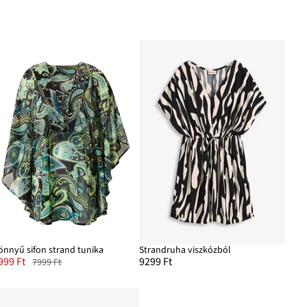
önnyű sifon strand tunika
Strandruha viszkózból
999 Ft
9299 Ft
7999 Ft