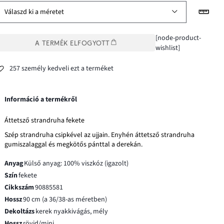
Válaszd ki a méretet
[node-product-
A TERMÉK ELFOGYOTT
wishlist]
257 személy kedveli ezt a terméket
Információ a termékről
Áttetsző strandruha fekete
Szép strandruha csipkével az ujjain. Enyhén áttetsző strandruha
gumiszalaggal és megkötős pánttal a derekán.
Anyag
Külső anyag: 100% viszkóz (igazolt)
Szín
fekete
Cikkszám
90885581
Hossz
90 cm (a 36/38-as méretben)
Dekoltázs
kerek nyakkivágás, mély
Hossz
rövid/mini