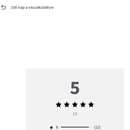
100 nap a visszaküldésre
5
Átlagos
értékelés
13
5
5
(12)
Osztályzat