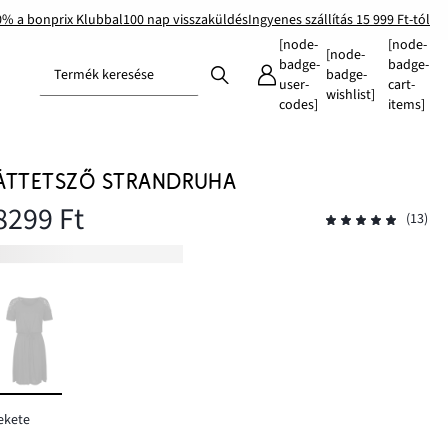
0% a bonprix Klubbal
100 nap visszaküldés
Ingyenes szállítás 15 999 Ft-tól
[node-
[node-
[node-
badge-
badge-
Termék keresése
badge-
user-
cart-
wishlist]
codes]
items]
ÁTTETSZŐ STRANDRUHA
8299 Ft
(13)
ekete