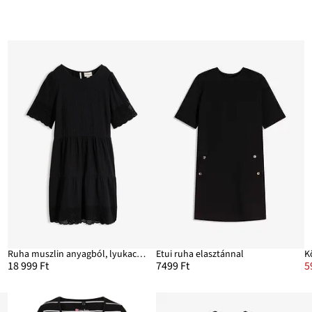
Ruha muszlin anyagból, lyukacsos hímzéssel
Etui ruha elasztánnal
K
18 999 Ft
7499 Ft
5