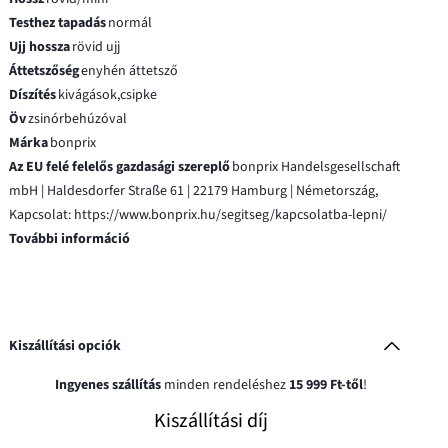
Testhez tapadás
normál
Ujj hossza
rövid ujj
Áttetszőség
enyhén áttetsző
Díszítés
kivágások,csipke
Öv
zsinórbehúzóval
Márka
bonprix
Az EU felé felelős gazdasági szereplő
bonprix Handelsgesellschaft
mbH | Haldesdorfer Straße 61 | 22179 Hamburg | Németország,
Kapcsolat: https://www.bonprix.hu/segitseg/kapcsolatba-lepni/
További információ
Kiszállítási opciók
Ingyenes szállítás
minden rendeléshez
15 999 Ft-től
!
Kiszállítási díj