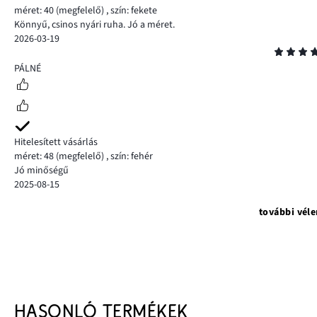
méret: 40
(megfelelő)
,
szín: fekete
Könnyű, csinos nyári ruha. Jó a méret.
2026-03-19
Osztályzat
5
PÁLNÉ
Hitelesített vásárlás
méret: 48
(megfelelő)
,
szín: fehér
Jó minőségű
2025-08-15
további vél
HASONLÓ TERMÉKEK