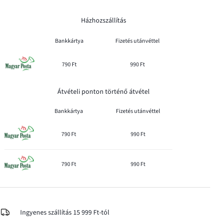
Házhozszállítás
Bankkártya
Fizetés utánvéttel
790 Ft
990 Ft
Átvételi ponton történő átvétel
Bankkártya
Fizetés utánvéttel
790 Ft
990 Ft
790 Ft
990 Ft
Ingyenes szállítás 15 999 Ft-tól