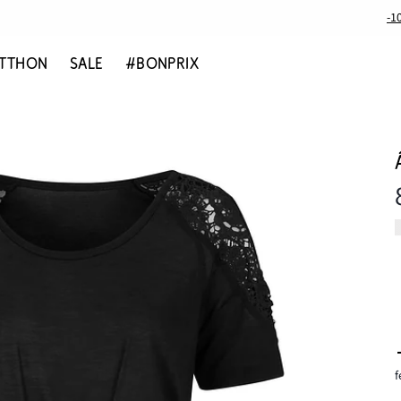
-1
TTHON
SALE
#BONPRIX
f