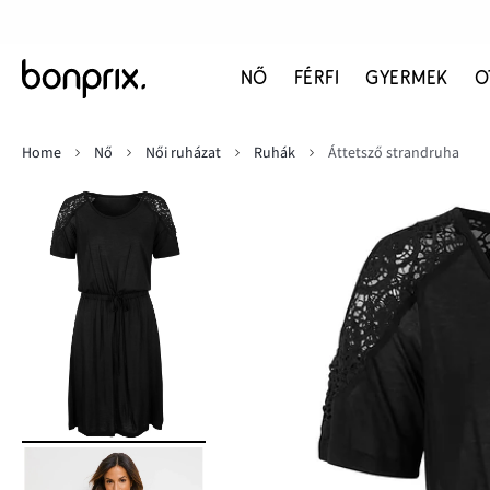
NŐ
FÉRFI
GYERMEK
O
Home
Nő
Női ruházat
Ruhák
Áttetsző strandruha