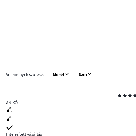
Vélemények szűrése:
Méret
Szín
Osztályzat
5
ANIKÓ
Hitelesített vásárlás