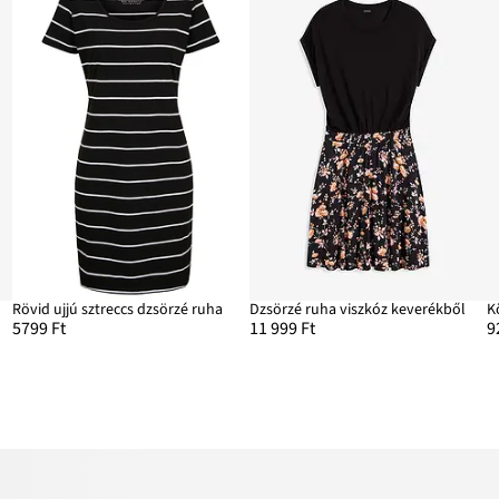
Rövid ujjú sztreccs dzsörzé ruha
Dzsörzé ruha viszkóz keverékből
K
5799 Ft
11 999 Ft
9